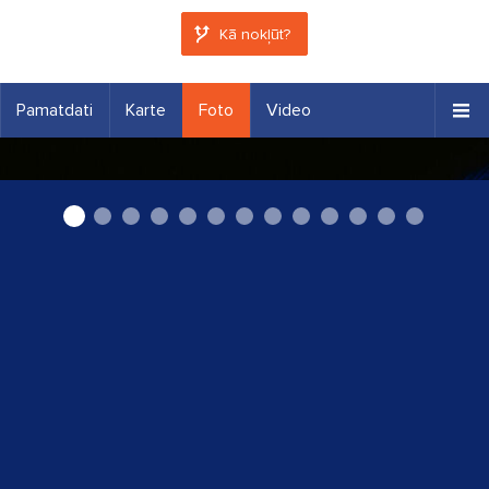
Kā nokļūt?
Pamatdati
Karte
Foto
Video