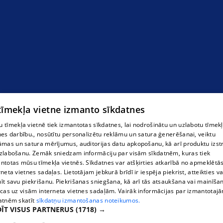
 tīmekļa vietne izmanto sīkdatnes
 tīmekļa vietnē tiek izmantotas sīkdatnes, lai nodrošinātu un uzlabotu tīmek
nes darbību., nosūtītu personalizētu reklāmu un satura ģenerēšanai, veiktu
āmas un satura mērījumus, auditorijas datu apkopošanu, kā arī produktu izst
zlabošanu. Zemāk sniedzam informāciju par visām sīkdatnēm, kuras tiek
ntotas mūsu tīmekļa vietnēs. Sīkdatnes var atšķirties atkarībā no apmeklētā
rneta vietnes sadaļas. Lietotājam jebkurā brīdī ir iespēja piekrist, atteikties va
īt savu piekrišanu. Piekrišanas sniegšana, kā arī tās atsaukšana vai mainīša
Lazertag
ecas uz visām interneta vietnes sadaļām. Vairāk informācijas par izmantotaj
atnēm skatīt
sīkdatņu izmantošanas noteikumos.
ĪT VISUS PARTNERUS
(1718) →