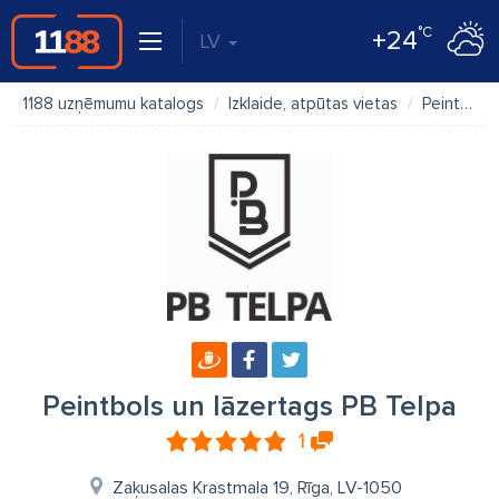
°C
+24
LV
1188 uzņēmumu katalogs
Izklaide, atpūtas vietas
Peintbols un lāzertags PB Telpa
Peintbols un lāzertags PB Telpa
1
Zaķusalas Krastmala 19, Rīga, LV-1050