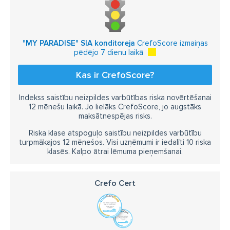
"MY PARADISE" SIA konditoreja
CrefoScore izmaiņas
pēdējo 7 dienu laikā
Kas ir CrefoScore?
Indekss saistību neizpildes varbūtības riska novērtēšanai
12 mēnešu laikā. Jo lielāks CrefoScore, jo augstāks
maksātnespējas risks.
Riska klase atspoguļo saistību neizpildes varbūtību
turpmākajos 12 mēnešos. Visi uzņēmumi ir iedalīti 10 riska
klasēs. Kalpo ātrai lēmuma pieņemšanai.
Crefo Cert