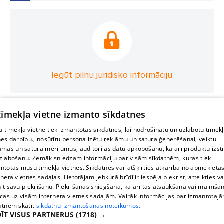
Iegūt pilnu juridisko informāciju
 tīmekļa vietne izmanto sīkdatnes
 tīmekļa vietnē tiek izmantotas sīkdatnes, lai nodrošinātu un uzlabotu tīmek
nes darbību., nosūtītu personalizētu reklāmu un satura ģenerēšanai, veiktu
āmas un satura mērījumus, auditorijas datu apkopošanu, kā arī produktu izst
zlabošanu. Zemāk sniedzam informāciju par visām sīkdatnēm, kuras tiek
ntotas mūsu tīmekļa vietnēs. Sīkdatnes var atšķirties atkarībā no apmeklētā
rneta vietnes sadaļas. Lietotājam jebkurā brīdī ir iespēja piekrist, atteikties va
īt savu piekrišanu. Piekrišanas sniegšana, kā arī tās atsaukšana vai mainīša
ecas uz visām interneta vietnes sadaļām. Vairāk informācijas par izmantotaj
atnēm skatīt
sīkdatņu izmantošanas noteikumos.
ĪT VISUS PARTNERUS
(1718) →