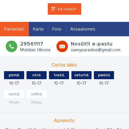
Kā nokļūt?
Pamatdati
Karte
Foto
Atsauksmes
29561117
Nosūtīt e-pastu
Mobilais tālrunis
siamyparadise@gmail.com
Darba laiks:
pirmd.
otrd.
trešd.
ceturtd.
piektd.
10
17
10
17
10
17
10
17
10
17
sestd.
svētd.
Slēgts
Slēgts
Apraksts: