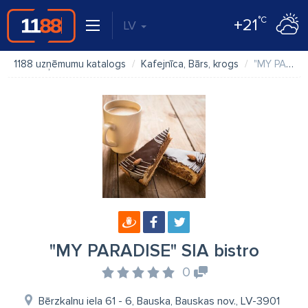
°C
+21
LV
1188 uzņēmumu katalogs
Kafejnīca, Bārs, krogs
"MY PARADISE" SIA bistro
"MY PARADISE" SIA bistro
0
Bērzkalnu iela 61 - 6, Bauska, Bauskas nov., LV-3901