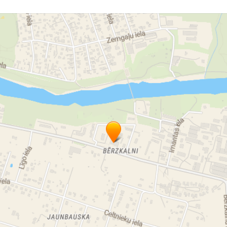
Konditoreja
Kafejnīca
Konditorejas izstrādājumi pēc pasūtījuma
Kliņģeri
kūkas
tortes
kāzu tortes
pīrāgi
uzkodas