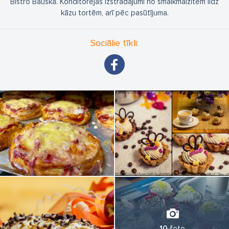
Bistro Bauskā. Konditorejas izstrādājumi no smalkmaizītēm līdz
kāzu tortēm, arī pēc pasūtījuma.
Sociālie tīkli:
10
foto