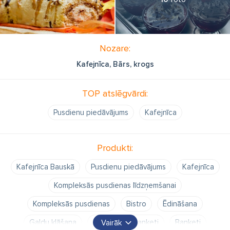
Nozare:
Kafejnīca, Bārs, krogs
TOP atslēgvārdi:
Pusdienu piedāvājums
Kafejnīca
Produkti:
Kafejnīca Bauskā
Pusdienu piedāvājums
Kafejnīca
Kompleksās pusdienas līdzņemšanai
Kompleksās pusdienas
Bistro
Ēdināšana
Galdu klāšana
Izbraukuma banketi
Banketi
Vairāk