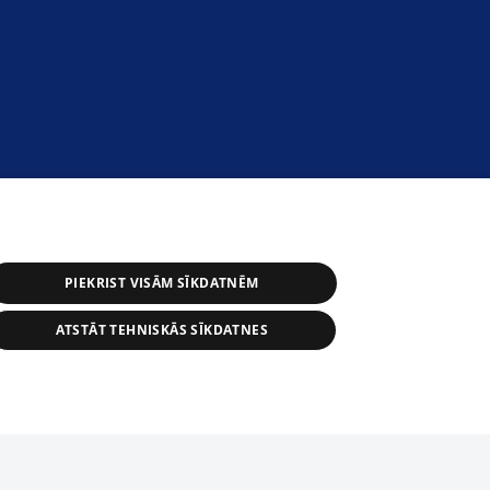
PIEKRIST VISĀM SĪKDATNĒM
ATSTĀT TEHNISKĀS SĪKDATNES