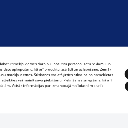
zlabotu tīmekļa vietnes darbību., nosūtītu personalizētu reklāmu un
as datu apkopošanu, kā arī produktu izstrādi un uzlabošanu. Zemāk
su tīmekļa vietnēs. Sīkdatnes var atšķirties atkarībā no apmeklētās
, atteikties vai mainīt savu piekrišanu. Piekrišanas sniegšana, kā arī
adaļām. Vairāk informācijas par izmantotajām sīkdatnēm skatīt
ĒRĶĒŠANA
FUNKCIONĀLĀS
NEKLASIFICĒTĀS