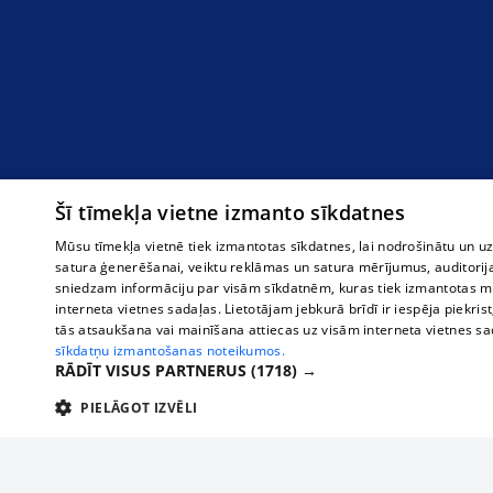
Šī tīmekļa vietne izmanto sīkdatnes
Mūsu tīmekļa vietnē tiek izmantotas sīkdatnes, lai nodrošinātu un u
satura ģenerēšanai, veiktu reklāmas un satura mērījumus, auditorij
sniedzam informāciju par visām sīkdatnēm, kuras tiek izmantotas mū
interneta vietnes sadaļas. Lietotājam jebkurā brīdī ir iespēja piekrist
tās atsaukšana vai mainīšana attiecas uz visām interneta vietnes s
sīkdatņu izmantošanas noteikumos.
RĀDĪT VISUS PARTNERUS
(1718) →
PIELĀGOT IZVĒLI
TEHNISKĀS/OBLIGĀTĀS
STATISTIKAS
M