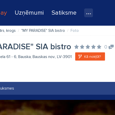
lay
Uzņēmumi
Satiksme
ārs, krogs
"MY PARADISE" SIA bistro
Foto
RADISE" SIA bistro
0
iela 61 - 6, Bauska, Bauskas nov., LV-3901
Kā nokļūt?
auksmes