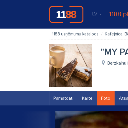
1188 p
LV
1188 uzņēmumu katalogs
Kafejnīca, B
"MY PA
Bērzkalnu 
Pamatdati
Karte
Foto
Ats