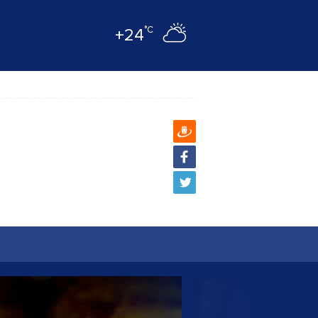
°C
+24