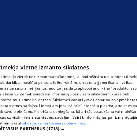
 tīmekļa vietne izmanto sīkdatnes
 tīmekļa vietnē tiek izmantotas sīkdatnes, lai nodrošinātu un uzlabotu tīmek
nes darbību., nosūtītu personalizētu reklāmu un satura ģenerēšanai, veiktu
āmas un satura mērījumus, auditorijas datu apkopošanu, kā arī produktu izst
zlabošanu. Zemāk sniedzam informāciju par visām sīkdatnēm, kuras tiek
ntotas mūsu tīmekļa vietnēs. Sīkdatnes var atšķirties atkarībā no apmeklētā
rneta vietnes sadaļas. Lietotājam jebkurā brīdī ir iespēja piekrist, atteikties va
īt savu piekrišanu. Piekrišanas sniegšana, kā arī tās atsaukšana vai mainīša
ecas uz visām interneta vietnes sadaļām. Vairāk informācijas par izmantotaj
atnēm skatīt
sīkdatņu izmantošanas noteikumos.
ĪT VISUS PARTNERUS
(1718) →