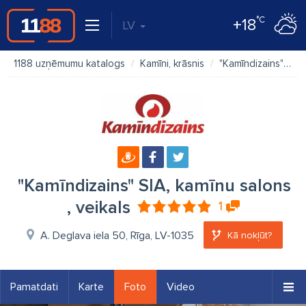
°C
+18
LV
1188 uzņēmumu katalogs
Kamīni, krāsnis
"Kamīndizains" SIA, kamīnu salons , veikals
"Kamīndizains" SIA, kamīnu salons
, veikals
1
A. Deglava iela 50, Rīga, LV-1035
Kā nokļūt?
Pamatdati
Karte
Foto
Video