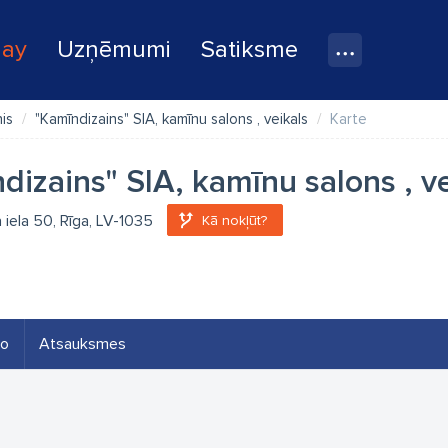
lay
Uzņēmumi
Satiksme
nis
"Kamīndizains" SIA, kamīnu salons , veikals
Karte
dizains" SIA, kamīnu salons , v
 iela 50, Rīga, LV-1035
Kā nokļūt?
eo
Atsauksmes