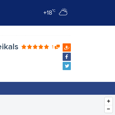
°C
+18
eikals
1