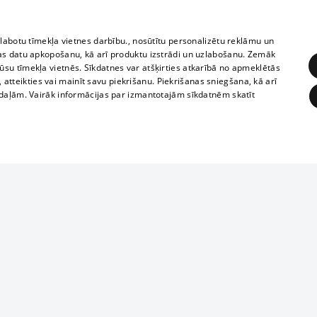
zlabotu tīmekļa vietnes darbību., nosūtītu personalizētu reklāmu un
as datu apkopošanu, kā arī produktu izstrādi un uzlabošanu. Zemāk
su tīmekļa vietnēs. Sīkdatnes var atšķirties atkarībā no apmeklētās
, atteikties vai mainīt savu piekrišanu. Piekrišanas sniegšana, kā arī
adaļām. Vairāk informācijas par izmantotajām sīkdatnēm skatīt
ĒRĶĒŠANA
FUNKCIONĀLĀS
NEKLASIFICĒTĀS
1188 datu bāze
obligātās
Statistikas
Mērķēšana
Funkcionālās
Neklasificētās
informācijas, v
izplatīšana jebk
eklēt un pārlūkot tīmekļa vietni un izmantot tās piedāvātās iespējas. Bez šīm sīkdatnēm 
aizliegta leju
mi
Kinoteātros
1188 web lapā 
, vilcieni,
TV programma
kategoriski ai
ksts
tiskie reisi
atļaujas.
Līguma noteikumi