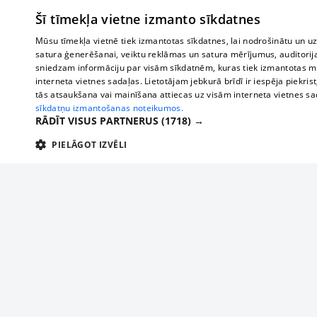
Šī tīmekļa vietne izmanto sīkdatnes
Mūsu tīmekļa vietnē tiek izmantotas sīkdatnes, lai nodrošinātu un u
satura ģenerēšanai, veiktu reklāmas un satura mērījumus, auditorij
sniedzam informāciju par visām sīkdatnēm, kuras tiek izmantotas mū
interneta vietnes sadaļas. Lietotājam jebkurā brīdī ir iespēja piekrist
tās atsaukšana vai mainīšana attiecas uz visām interneta vietnes s
sīkdatņu izmantošanas noteikumos.
RĀDĪT VISUS PARTNERUS
(1718) →
PIELĀGOT IZVĒLI
TEHNISKĀS/OBLIGĀTĀS
STATISTIKAS
M
Tehniskās/
Tehniskās/obligātās sīkdatnes nepieciešamas, lai lietotājs varētu brīvi apm
lietotājam nepieciešamo informāciju.
Par mums
Uzņēmu
Nodrošinātājs
/
Darbības
Reklāma
Autobusi
Nosaukums
Apra
Domēns
ilgums
starptau
Biznesa klientiem