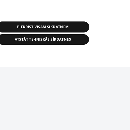
PIEKRIST VISĀM SĪKDATNĒM
ATSTĀT TEHNISKĀS SĪKDATNES
s, tās daļas vai datu bāzē iekļautās
ai informācijas daļas pavairošana vai
ādā formā stingri aizliegta. Tāpat arī ir
tīmekļa vietne nevarēs pilnvērtīgi darboties un sniegt
pielāde automātiskā režīmā. Jebkura
publicētā materiāla pārpublicēšana ir
zliegta bez 1188 web lapas redakcijas