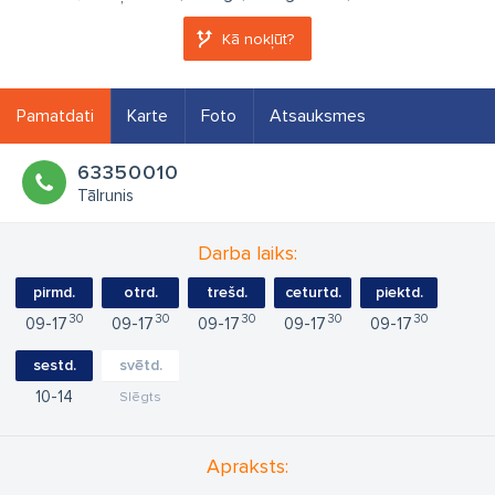
Kā nokļūt?
Pamatdati
Karte
Foto
Atsauksmes
63350010
Tālrunis
Darba laiks:
pirmd.
otrd.
trešd.
ceturtd.
piektd.
30
30
30
30
30
09
17
09
17
09
17
09
17
09
17
sestd.
svētd.
10
14
Slēgts
Apraksts: