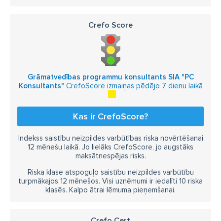
grāmatu ievākošana
vākošana
Crefo Score
biroja tehnika Kuldīgā
Grāmatvedības programmu konsultants SIA "PC
Konsultants"
CrefoScore izmaiņas pēdējo 7 dienu laikā
Kas ir CrefoScore?
Indekss saistību neizpildes varbūtības riska novērtēšanai
12 mēnešu laikā. Jo lielāks CrefoScore, jo augstāks
maksātnespējas risks.
Riska klase atspoguļo saistību neizpildes varbūtību
turpmākajos 12 mēnešos. Visi uzņēmumi ir iedalīti 10 riska
klasēs. Kalpo ātrai lēmuma pieņemšanai.
Crefo Cert