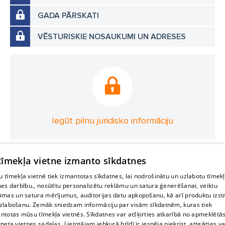
GADA PĀRSKATI
VĒSTURISKIE NOSAUKUMI UN ADRESES
Iegūt pilnu juridisko informāciju
 tīmekļa vietne izmanto sīkdatnes
 tīmekļa vietnē tiek izmantotas sīkdatnes, lai nodrošinātu un uzlabotu tīmek
nes darbību., nosūtītu personalizētu reklāmu un satura ģenerēšanai, veiktu
āmas un satura mērījumus, auditorijas datu apkopošanu, kā arī produktu izst
zlabošanu. Zemāk sniedzam informāciju par visām sīkdatnēm, kuras tiek
ntotas mūsu tīmekļa vietnēs. Sīkdatnes var atšķirties atkarībā no apmeklētā
rneta vietnes sadaļas. Lietotājam jebkurā brīdī ir iespēja piekrist, atteikties va