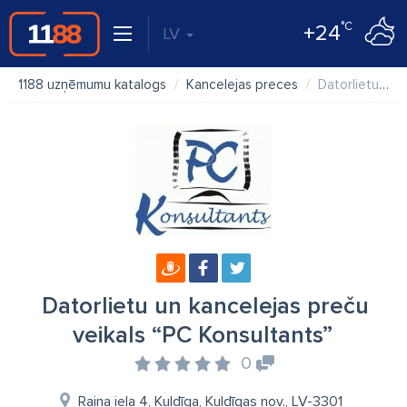
°C
+24
LV
1188 uzņēmumu katalogs
Kancelejas preces
Datorlietu un kancelejas preču veikals “PC Konsultants”
Datorlietu un kancelejas preču
veikals “PC Konsultants”
0
Raiņa iela 4, Kuldīga, Kuldīgas nov., LV-3301