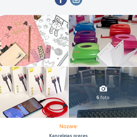
6
foto
Nozare:
Kancelejas preces