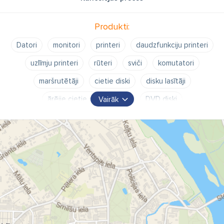
Produkti:
Datori
monitori
printeri
daudzfunkciju printeri
uzlīmju printeri
rūteri
sviči
komutatori
maršrutētāji
cietie diski
disku lasītāji
ārējie cietie diski
CD
DVD diski
Vairāk
USB Flash atmiņas
zibatmiņas
kabeļi
datoru austiņas
tumbiņas
skandas
tastatūras
klaviatūras
peles
kursorsviras
stūrītes
web kameras
lādētāji
akumulatori
strāvas noturētāji
UPS
printeru izejmateriāli
tintes
toneri
CANON
Hewlett Packard