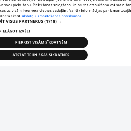
īt savu piekrišanu. Piekrišanas sniegšana, kā arī tās atsaukšana vai mainīša
ecas uz visām interneta vietnes sadaļām. Vairāk informācijas par izmantotaj
atnēm skatīt
sīkdatņu izmantošanas noteikumos.
ĪT VISUS PARTNERUS
(1718) →
PIELĀGOT IZVĒLI
PIEKRIST VISĀM SĪKDATNĒM
ATSTĀT TEHNISKĀS SĪKDATNES
TEHNISKĀS/OBLIGĀTĀS
STATISTIKAS
MĒRĶĒŠANA
FUNKCIONĀLĀS
NEKLASIFICĒTĀS
ehniskās/obligātās
Statistikas
Mērķēšana
Funkcionālās
Neklasificēt
niskās/obligātās sīkdatnes nepieciešamas, lai lietotājs varētu brīvi apmeklēt un pārlūk
Piesaki savu uzņēmumu
ekļa vietni un izmantot tās piedāvātās iespējas. Bez šīm sīkdatnēm tīmekļa vietne neva
nvērtīgi darboties un sniegt lietotājam nepieciešamo informāciju.
Ja tavs uzņēmums nav mūsu datubāzē, aizpildi vienkāršu