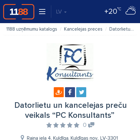
°C
+20
LV
1188 uzņēmumu katalogs
Kancelejas preces
Datorlietu un kancelejas preču veikals “PC Konsultants”
Datorlietu un kancelejas preču
veikals “PC Konsultants”
0
Raiņa iela 4, Kuldīga, Kuldīgas nov., LV-3301