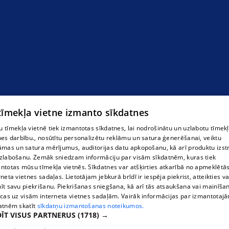
“PC Konsultants”
 tīmekļa vietne izmanto sīkdatnes
 tīmekļa vietnē tiek izmantotas sīkdatnes, lai nodrošinātu un uzlabotu tīmek
nes darbību., nosūtītu personalizētu reklāmu un satura ģenerēšanai, veiktu
āmas un satura mērījumus, auditorijas datu apkopošanu, kā arī produktu izst
zlabošanu. Zemāk sniedzam informāciju par visām sīkdatnēm, kuras tiek
ntotas mūsu tīmekļa vietnēs. Sīkdatnes var atšķirties atkarībā no apmeklētā
rneta vietnes sadaļas. Lietotājam jebkurā brīdī ir iespēja piekrist, atteikties va
īt savu piekrišanu. Piekrišanas sniegšana, kā arī tās atsaukšana vai mainīša
ecas uz visām interneta vietnes sadaļām. Vairāk informācijas par izmantotaj
atnēm skatīt
sīkdatņu izmantošanas noteikumos.
ĪT VISUS PARTNERUS
(1718) →