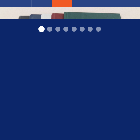
Vidzemes papīrs