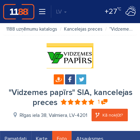
°C
+27
LV
1188 uzņēmumu katalogs
Kancelejas preces
"Vidzemes papīrs" SIA, kancelejas preces
"Vidzemes papīrs" SIA, kancelejas
preces
1
Rīgas iela 38, Valmiera, LV-4201
Kā nokļūt?
Pamatdati
Karte
Foto
Atsauksmes