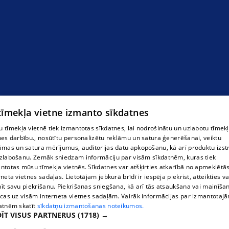
 tīmekļa vietne izmanto sīkdatnes
 tīmekļa vietnē tiek izmantotas sīkdatnes, lai nodrošinātu un uzlabotu tīmek
nes darbību., nosūtītu personalizētu reklāmu un satura ģenerēšanai, veiktu
āmas un satura mērījumus, auditorijas datu apkopošanu, kā arī produktu izst
zlabošanu. Zemāk sniedzam informāciju par visām sīkdatnēm, kuras tiek
ntotas mūsu tīmekļa vietnēs. Sīkdatnes var atšķirties atkarībā no apmeklētā
rneta vietnes sadaļas. Lietotājam jebkurā brīdī ir iespēja piekrist, atteikties va
īt savu piekrišanu. Piekrišanas sniegšana, kā arī tās atsaukšana vai mainīša
ecas uz visām interneta vietnes sadaļām. Vairāk informācijas par izmantotaj
atnēm skatīt
sīkdatņu izmantošanas noteikumos.
ĪT VISUS PARTNERUS
(1718) →