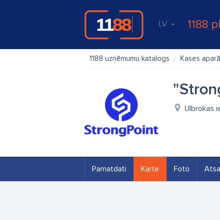
1188 p
LV
1188 uzņēmumu katalogs
Kases aparā
"Stron
Ulbrokas i
Pamatdati
Karte
Foto
Ats