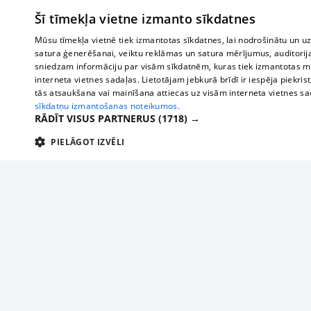
Šī tīmekļa vietne izmanto sīkdatnes
Mūsu tīmekļa vietnē tiek izmantotas sīkdatnes, lai nodrošinātu un u
satura ģenerēšanai, veiktu reklāmas un satura mērījumus, auditorij
sniedzam informāciju par visām sīkdatnēm, kuras tiek izmantotas mū
interneta vietnes sadaļas. Lietotājam jebkurā brīdī ir iespēja piekrist
tās atsaukšana vai mainīšana attiecas uz visām interneta vietnes s
sīkdatņu izmantošanas noteikumos.
RĀDĪT VISUS PARTNERUS
(1718) →
PIELĀGOT IZVĒLI
TEHNISKĀS/OBLIGĀTĀS
STATISTIKAS
M
Tehniskās/
Tehniskās/obligātās sīkdatnes nepieciešamas, lai lietotājs varētu brīvi apm
lietotājam nepieciešamo informāciju.
Par mums
Uzņēmu
Nodrošinātājs
/
Darbības
Reklāma
Autobusi
Nosaukums
Apra
Domēns
ilgums
starptau
Biznesa klientiem