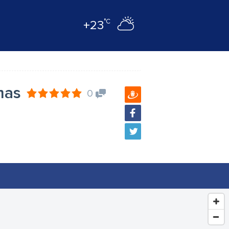
°C
+23
mas
0