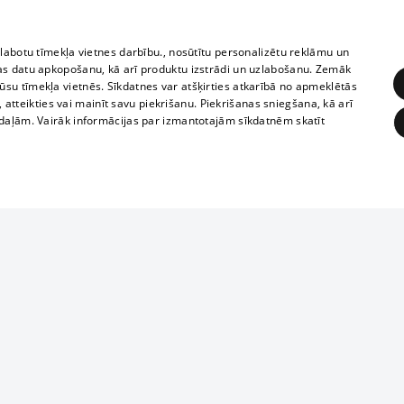
zlabotu tīmekļa vietnes darbību., nosūtītu personalizētu reklāmu un
as datu apkopošanu, kā arī produktu izstrādi un uzlabošanu. Zemāk
su tīmekļa vietnēs. Sīkdatnes var atšķirties atkarībā no apmeklētās
, atteikties vai mainīt savu piekrišanu. Piekrišanas sniegšana, kā arī
adaļām. Vairāk informācijas par izmantotajām sīkdatnēm skatīt
ĒRĶĒŠANA
FUNKCIONĀLĀS
NEKLASIFICĒTĀS
1188 datu bāze
obligātās
Statistikas
Mērķēšana
Funkcionālās
Neklasificētās
informācijas, v
izplatīšana jebk
eklēt un pārlūkot tīmekļa vietni un izmantot tās piedāvātās iespējas. Bez šīm sīkdatnēm 
aizliegta leju
mi
Kinoteātros
1188 web lapā 
, vilcieni,
TV programma
kategoriski ai
ksts
tiskie reisi
atļaujas.
Līguma noteikumi