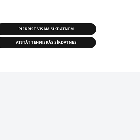
PIEKRIST VISĀM SĪKDATNĒM
ATSTĀT TEHNISKĀS SĪKDATNES
s, tās daļas vai datu bāzē iekļautās
ai informācijas daļas pavairošana vai
ādā formā stingri aizliegta. Tāpat arī ir
tīmekļa vietne nevarēs pilnvērtīgi darboties un sniegt
pielāde automātiskā režīmā. Jebkura
publicētā materiāla pārpublicēšana ir
zliegta bez 1188 web lapas redakcijas