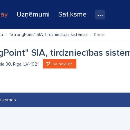
lay
Uzņēmumi
Satiksme
ti
"StrongPoint" SIA, tirdzniecības sistēmas
Karte
gPoint" SIA, tirdzniecības sistē
ela 30, Rīga, LV-1021
Kā nokļūt?
auksmes