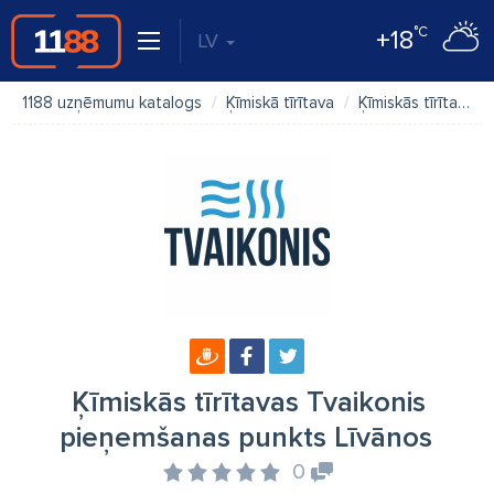
°C
+18
LV
1188 uzņēmumu katalogs
Ķīmiskā tīrītava
Ķīmiskās tīrītavas Tvaikonis pieņemšanas punkts Līvānos
Ķīmiskās tīrītavas Tvaikonis
pieņemšanas punkts Līvānos
0