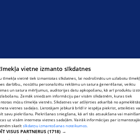
 tīmekļa vietne izmanto sīkdatnes
 tīmekļa vietnē tiek izmantotas sīkdatnes, lai nodrošinātu un uzlabotu tīmek
nes darbību., nosūtītu personalizētu reklāmu un satura ģenerēšanai, veiktu
āmas un satura mērījumus, auditorijas datu apkopošanu, kā arī produktu izst
zlabošanu. Zemāk sniedzam informāciju par visām sīkdatnēm, kuras tiek
ntotas mūsu tīmekļa vietnēs. Sīkdatnes var atšķirties atkarībā no apmeklētā
rneta vietnes sadaļas. Lietotājam jebkurā brīdī ir iespēja piekrist, atteikties va
īt savu piekrišanu. Piekrišanas sniegšana, kā arī tās atsaukšana vai mainīša
ecas uz visām interneta vietnes sadaļām. Vairāk informācijas par izmantotaj
atnēm skatīt
sīkdatņu izmantošanas noteikumos.
ĪT VISUS PARTNERUS
(1718) →