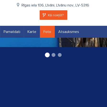
Rīgas iela 106, Līvāni, Līvānu nov., LV-5316
Kā nokļūt?
Pamatdati
Karte
Foto
Atsauksmes
Ķīmiskā tīrītava