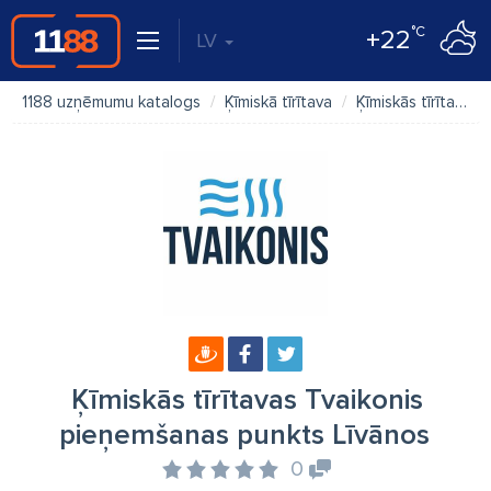
°C
+22
LV
1188 uzņēmumu katalogs
Ķīmiskā tīrītava
Ķīmiskās tīrītavas Tvaikonis pieņemšanas punkts Līvānos
Ķīmiskās tīrītavas Tvaikonis
pieņemšanas punkts Līvānos
0