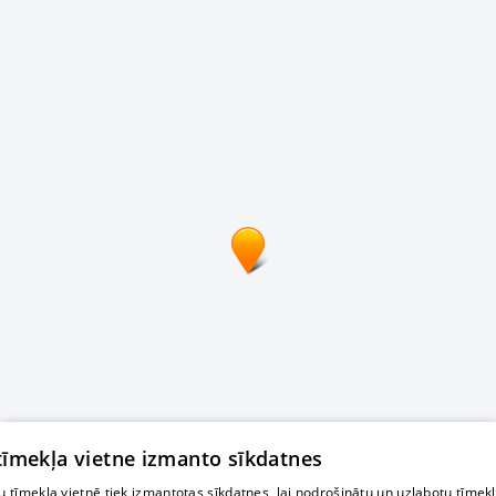
 tīmekļa vietne izmanto sīkdatnes
 tīmekļa vietnē tiek izmantotas sīkdatnes, lai nodrošinātu un uzlabotu tīmek