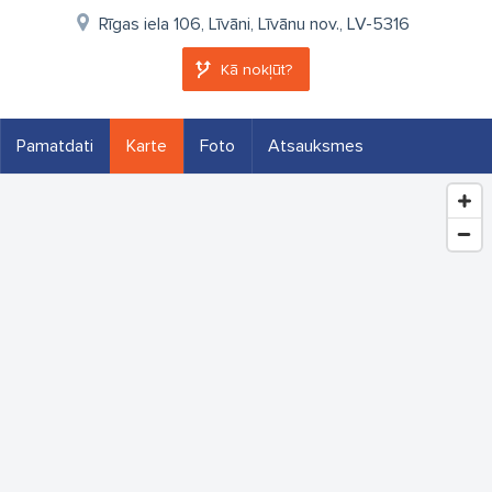
Rīgas iela 106, Līvāni, Līvānu nov., LV-5316
Kā nokļūt?
Pamatdati
Karte
Foto
Atsauksmes