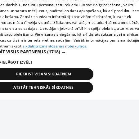
nes darbību., nosūtītu personalizētu reklāmu un satura ģenerēšanai, veiktu
āmas un satura mērījumus, auditorijas datu apkopošanu, kā arī produktu izst
zlabošanu. Zemāk sniedzam informāciju par visām sīkdatnēm, kuras tiek
ntotas mūsu tīmekļa vietnēs. Sīkdatnes var atšķirties atkarībā no apmeklētā
rneta vietnes sadaļas. Lietotājam jebkurā brīdī ir iespēja piekrist, atteikties va
īt savu piekrišanu. Piekrišanas sniegšana, kā arī tās atsaukšana vai mainīša
ecas uz visām interneta vietnes sadaļām. Vairāk informācijas par izmantotaj
atnēm skatīt
sīkdatņu izmantošanas noteikumos.
ĪT VISUS PARTNERUS
(1718) →
PIELĀGOT IZVĒLI
PIEKRIST VISĀM SĪKDATNĒM
ATSTĀT TEHNISKĀS SĪKDATNES
TEHNISKĀS/OBLIGĀTĀS
STATISTIKAS
MĒRĶĒŠANA
FUNKCIONĀLĀS
NEKLASIFICĒTĀS