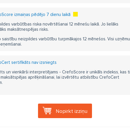
Score izmaiņas pēdējo 7 dienu laikā
pildes varbūtības riska novērtēšanai 12 mēnešu laikā. Jo lielāks
āks maksātnespējas risks.
 saistību neizpildes varbūtību turpmākajos 12 mēnešos. Visi uzņēmumi i
ieņemšanai.
Cert sertifikāts nav izsniegts
ts un vienkārši interpretējams - CrefoScore ir unikāls indekss, kas t
aksātspējas aprēķināšanai, lai izvērtētu atbilstību CrefoCert
m.
Nopirkt izziņu