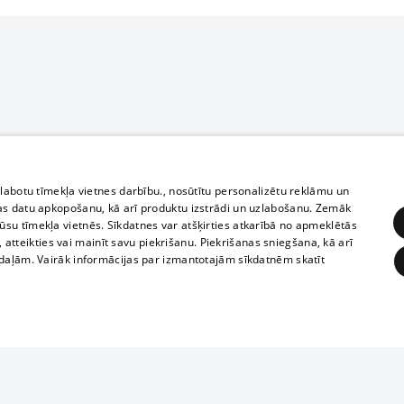
zlabotu tīmekļa vietnes darbību., nosūtītu personalizētu reklāmu un
as datu apkopošanu, kā arī produktu izstrādi un uzlabošanu. Zemāk
su tīmekļa vietnēs. Sīkdatnes var atšķirties atkarībā no apmeklētās
, atteikties vai mainīt savu piekrišanu. Piekrišanas sniegšana, kā arī
adaļām. Vairāk informācijas par izmantotajām sīkdatnēm skatīt
ĒRĶĒŠANA
FUNKCIONĀLĀS
NEKLASIFICĒTĀS