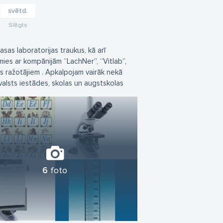
svētd.
Slēgts
sas laboratorijas traukus, kā arī
ies ar kompānijām “LachNer”, “Vitlab”,
s ražotājiem . Apkalpojam vairāk nekā
alsts iestādes, skolas un augstskolas
6
foto