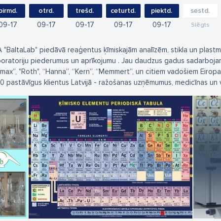
pirmd.
otrd.
trešd.
ceturtd.
piektd.
sestd.
09
17
09
17
09
17
09
17
09
17
Slēgts
A "BaltaLab" piedāvā reaģentus ķīmiskajām analīzēm, stikla un plastma
boratoriju piederumus un aprīkojumu . Jau daudzus gadus sadarbojam
imax”, "Roth", “Hanna”, “Kern”, “Memmert”, un citiem vadošiem Eiropa
0 pastāvīgus klientus Latvijā - ražošanas uzņēmumus, medicīnas un v