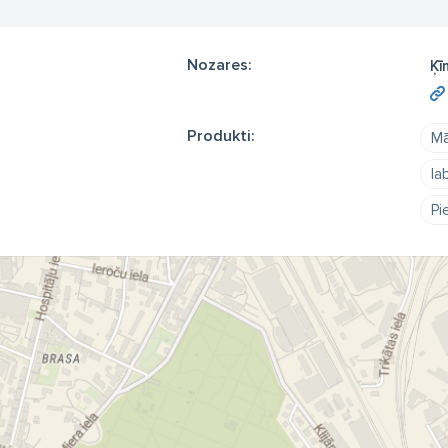
Nozares:
Ķī
Produkti:
Mā
la
Pi