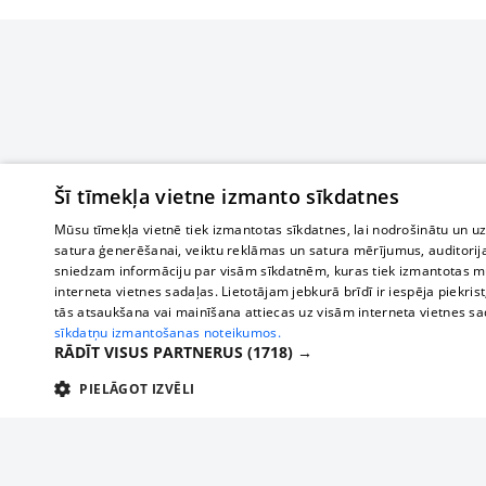
Šī tīmekļa vietne izmanto sīkdatnes
Mūsu tīmekļa vietnē tiek izmantotas sīkdatnes, lai nodrošinātu un u
satura ģenerēšanai, veiktu reklāmas un satura mērījumus, auditorij
sniedzam informāciju par visām sīkdatnēm, kuras tiek izmantotas mū
interneta vietnes sadaļas. Lietotājam jebkurā brīdī ir iespēja piekrist
tās atsaukšana vai mainīšana attiecas uz visām interneta vietnes s
sīkdatņu izmantošanas noteikumos.
RĀDĪT VISUS PARTNERUS
(1718) →
PIELĀGOT IZVĒLI
TEHNISKĀS/OBLIGĀTĀS
STATISTIKAS
M