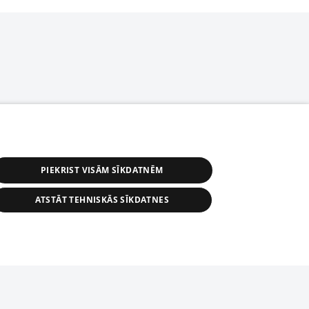
PIEKRIST VISĀM SĪKDATNĒM
ATSTĀT TEHNISKĀS SĪKDATNES