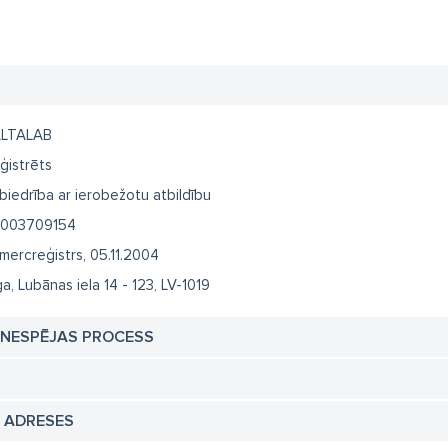
LTALAB
ģistrēts
biedrība ar ierobežotu atbildību
003709154
mercreģistrs, 05.11.2004
ga, Lubānas iela 14 - 123, LV-1019
TNESPĒJAS PROCESS
N ADRESES