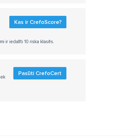
Kas ir CrefoScore?
r iedalīti 10 riska klasēs.
Pasūti CrefoCert
iek