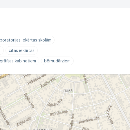
aboratorijas iekārtas skolām
s
citas iekārtas
rāfijas kabinetiem
bērnudārziem