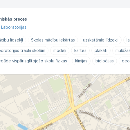
miskās preces
Laboratorijas
cību līdzekļi
Skolas mācību iekārtas
uzskatāmie līdzekļi
l
boratorijas trauki skolām
modeļi
kartes
plakāti
mulāža
egāde vispārizglītojošo skolu fizikas
ķīmijas
bioloģijas
ģeog