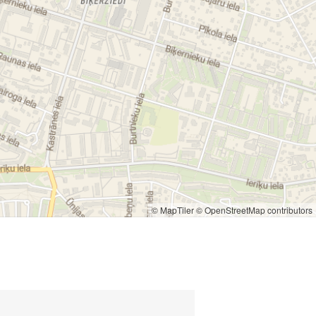
© MapTiler
© OpenStreetMap contributors