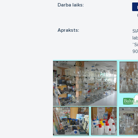
Darba laiks:
Apraksts:
SI
la
“S
90