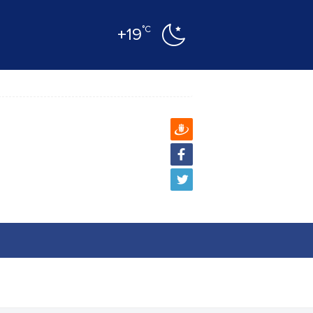
°C
+19