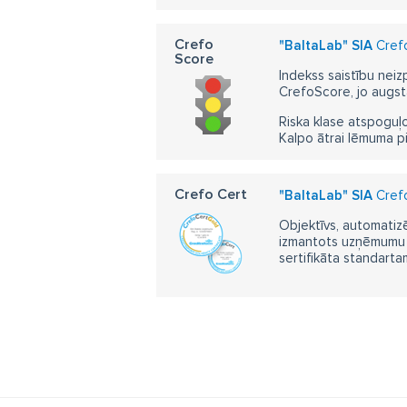
Crefo
"BaltaLab" SIA
Crefo
Score
Indekss saistību neiz
CrefoScore, jo augst
Riska klase atspoguļo
Kalpo ātrai lēmuma p
Crefo Cert
"BaltaLab" SIA
Crefo
Objektīvs, automatizē
izmantots uzņēmumu m
sertifikāta standarta