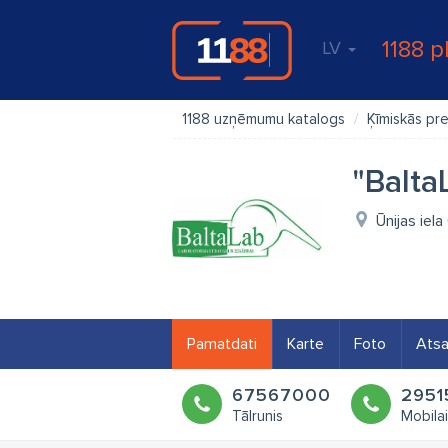
1188 p
LV
1188 uzņēmumu katalogs
Ķīmiskās pr
"Balta
Ūnijas iela
Pamatdati
Karte
Foto
Ats
67567000
2951
Tālrunis
Mobilai