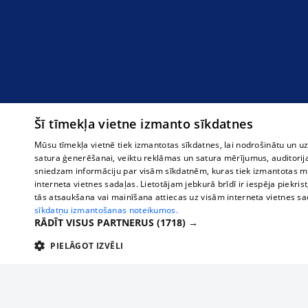
Šī tīmekļa vietne izmanto sīkdatnes
Mūsu tīmekļa vietnē tiek izmantotas sīkdatnes, lai nodrošinātu un u
satura ģenerēšanai, veiktu reklāmas un satura mērījumus, auditorij
sniedzam informāciju par visām sīkdatnēm, kuras tiek izmantotas mū
interneta vietnes sadaļas. Lietotājam jebkurā brīdī ir iespēja piekrist
tās atsaukšana vai mainīšana attiecas uz visām interneta vietnes s
sīkdatņu izmantošanas noteikumos.
RĀDĪT VISUS PARTNERUS
(1718) →
PIELĀGOT IZVĒLI
TEHNISKĀS/OBLIGĀTĀS
STATISTIKAS
M