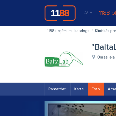
1188 p
LV
1188 uzņēmumu katalogs
Ķīmiskās pr
"Balta
Ūnijas iela
Pamatdati
Karte
Foto
Ats