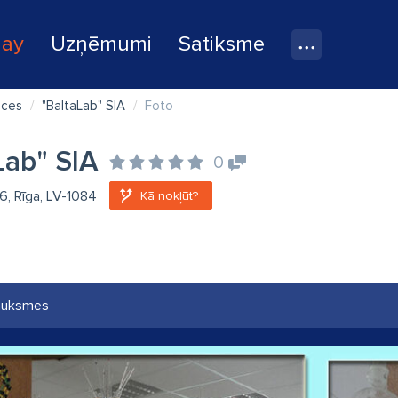
lay
Uzņēmumi
Satiksme
eces
"BaltaLab" SIA
Foto
Lab" SIA
0
 6, Rīga, LV-1084
Kā nokļūt?
auksmes