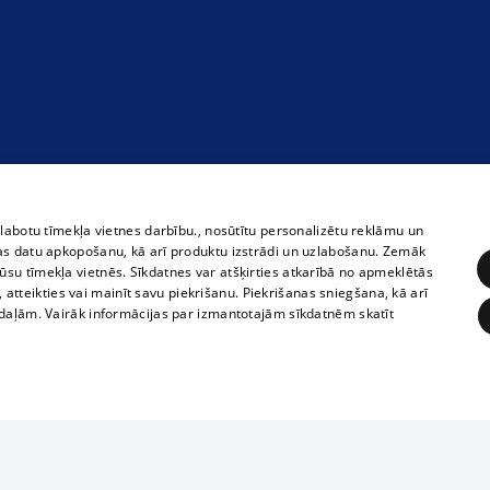
zlabotu tīmekļa vietnes darbību., nosūtītu personalizētu reklāmu un
as datu apkopošanu, kā arī produktu izstrādi un uzlabošanu. Zemāk
su tīmekļa vietnēs. Sīkdatnes var atšķirties atkarībā no apmeklētās
, atteikties vai mainīt savu piekrišanu. Piekrišanas sniegšana, kā arī
adaļām. Vairāk informācijas par izmantotajām sīkdatnēm skatīt
ĒRĶĒŠANA
FUNKCIONĀLĀS
NEKLASIFICĒTĀS