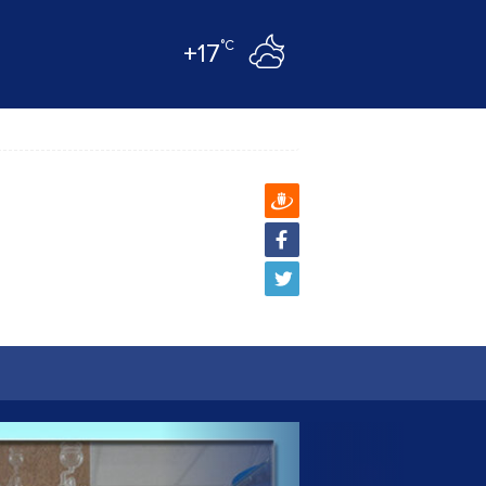
°C
+17