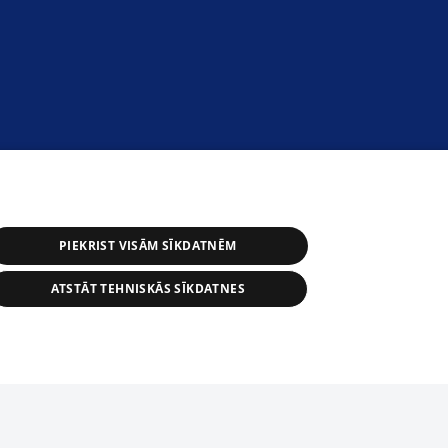
PIEKRIST VISĀM SĪKDATNĒM
ATSTĀT TEHNISKĀS SĪKDATNES