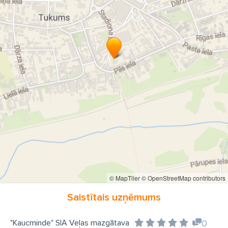
apavu mazgāšana
paklāju mazgāšana
Profesionālie tīrīšanas līdzekļi Tukumā
Ķīmiskās tīrītavas pakalpojumi Tukumā
© MapTiler
© OpenStreetMap contributors
Saistītais uzņēmums
"Kaucminde" SIA Veļas mazgātava
0