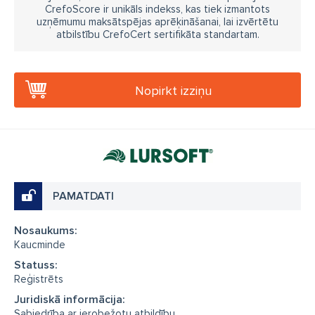
CrefoScore ir unikāls indekss, kas tiek izmantots
uzņēmumu maksātspējas aprēķināšanai, lai izvērtētu
atbilstību CrefoCert sertifikāta standartam.
Nopirkt izziņu
PAMATDATI
Nosaukums:
Kaucminde
Statuss:
Reģistrēts
Juridiskā informācija:
Sabiedrība ar ierobežotu atbildību