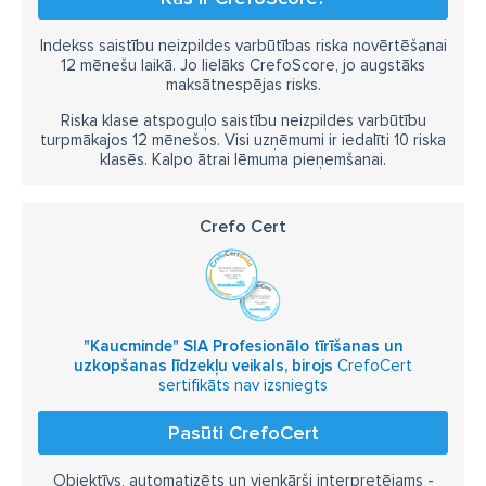
Indekss saistību neizpildes varbūtības riska novērtēšanai
12 mēnešu laikā. Jo lielāks CrefoScore, jo augstāks
maksātnespējas risks.
Riska klase atspoguļo saistību neizpildes varbūtību
turpmākajos 12 mēnešos. Visi uzņēmumi ir iedalīti 10 riska
klasēs. Kalpo ātrai lēmuma pieņemšanai.
Crefo Cert
"Kaucminde" SIA Profesionālo tīrīšanas un
uzkopšanas līdzekļu veikals, birojs
CrefoCert
sertifikāts nav izsniegts
Pasūti CrefoCert
Objektīvs, automatizēts un vienkārši interpretējams -