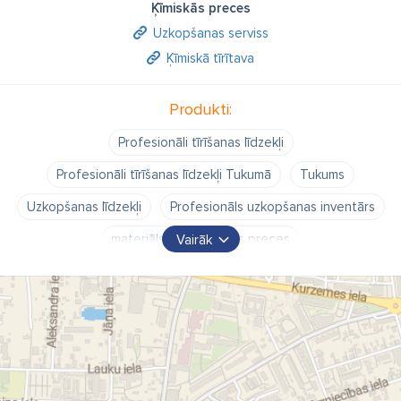
Ķīmiskās preces
Uzkopšanas serviss
Ķīmiskā tīrītava
Produkti:
Profesionāli tīrīšanas līdzekļi
Profesionāli tīrīšanas līdzekļi Tukumā
Tukums
Uzkopšanas līdzekļi
Profesionāls uzkopšanas inventārs
materiāls
Higiēnas preces
Vairāk
Individuālās aizsardzības līdzekļi
Profesionālas konsultācijas tīrīšanas līdzekļu izvēlē
konsultācijas tīrīšanas inventāra izvēlē
lietošanā
Uzkopšanas inventāra noma
tīrīšanas līdzekļi
inventārs
dezinfekcijas līdzekļi
somu mazgāšana