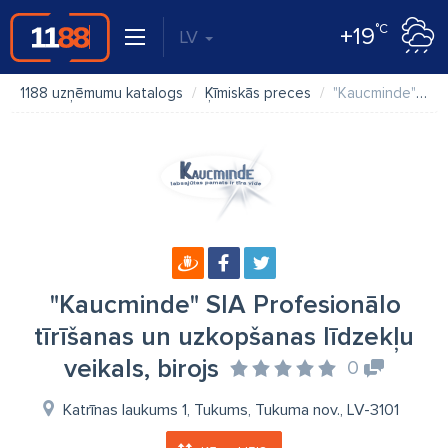
°C
+19
LV
1188 uzņēmumu katalogs
Ķīmiskās preces
"Kaucminde" SIA Profesionālo tīrīšanas un uzkopšanas līdzekļu veikals, birojs
"Kaucminde" SIA Profesionālo
tīrīšanas un uzkopšanas līdzekļu
veikals, birojs
0
Katrīnas laukums 1, Tukums, Tukuma nov., LV-3101