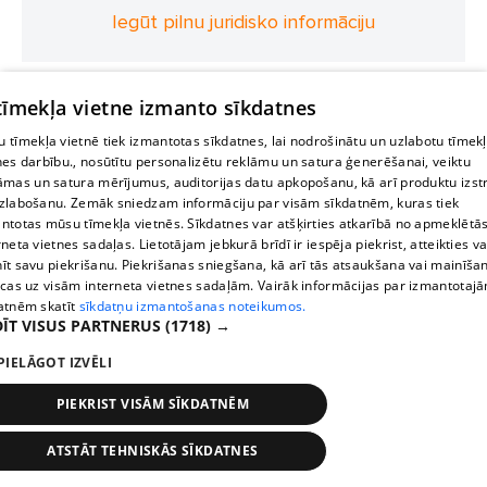
Iegūt pilnu juridisko informāciju
 tīmekļa vietne izmanto sīkdatnes
 tīmekļa vietnē tiek izmantotas sīkdatnes, lai nodrošinātu un uzlabotu tīmek
nes darbību., nosūtītu personalizētu reklāmu un satura ģenerēšanai, veiktu
āmas un satura mērījumus, auditorijas datu apkopošanu, kā arī produktu izst
zlabošanu. Zemāk sniedzam informāciju par visām sīkdatnēm, kuras tiek
ntotas mūsu tīmekļa vietnēs. Sīkdatnes var atšķirties atkarībā no apmeklētā
rneta vietnes sadaļas. Lietotājam jebkurā brīdī ir iespēja piekrist, atteikties va
īt savu piekrišanu. Piekrišanas sniegšana, kā arī tās atsaukšana vai mainīša
ecas uz visām interneta vietnes sadaļām. Vairāk informācijas par izmantotaj
atnēm skatīt
sīkdatņu izmantošanas noteikumos.
ĪT VISUS PARTNERUS
(1718) →
PIELĀGOT IZVĒLI
PIEKRIST VISĀM SĪKDATNĒM
ATSTĀT TEHNISKĀS SĪKDATNES