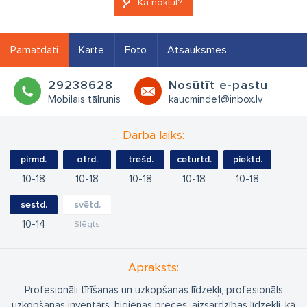
Kā nokļūt?
Pamatdati
Karte
Foto
Atsauksmes
29238628
Nosūtīt e-pastu
Mobilais tālrunis
kaucminde1@inbox.lv
Darba laiks:
pirmd.
otrd.
trešd.
ceturtd.
piektd.
10
18
10
18
10
18
10
18
10
18
sestd.
svētd.
10
14
Slēgts
Apraksts:
Profesionāli tīrīšanas un uzkopšanas līdzekļi, profesionāls
uzkopšanas inventārs, higiēnas preces, aizsardzības līdzekļi, kā