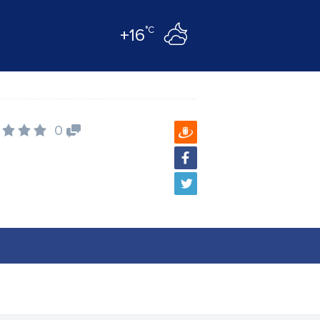
°C
+16
0