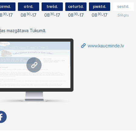
pirmd.
otrd.
trešd.
ceturtd.
piektd.
sestd.
30
30
30
30
30
8
17
08
17
08
17
08
17
08
17
Slēgts
ļas mazgātava Tukumā.
www.kaucminde.lv
www.kaucminde.lv