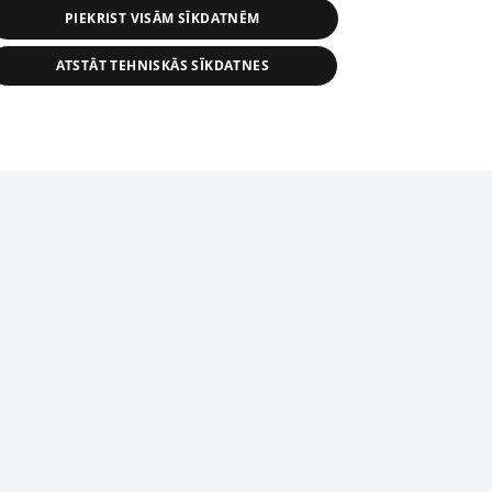
PIEKRIST VISĀM SĪKDATNĒM
ATSTĀT TEHNISKĀS SĪKDATNES
s, tās daļas vai datu bāzē iekļautās
ai informācijas daļas pavairošana vai
ādā formā stingri aizliegta. Tāpat arī ir
tīmekļa vietne nevarēs pilnvērtīgi darboties un sniegt
pielāde automātiskā režīmā. Jebkura
publicētā materiāla pārpublicēšana ir
zliegta bez 1188 web lapas redakcijas
domēnā.
bas dienests: e-pasts -
info@1188.lv