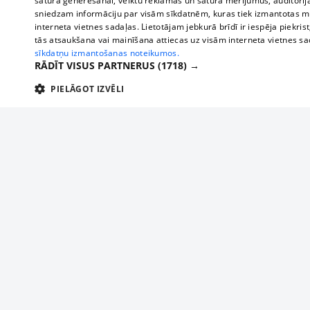
satura ģenerēšanai, veiktu reklāmas un satura mērījumus, auditorij
sniedzam informāciju par visām sīkdatnēm, kuras tiek izmantotas mū
interneta vietnes sadaļas. Lietotājam jebkurā brīdī ir iespēja piekrist
tās atsaukšana vai mainīšana attiecas uz visām interneta vietnes s
sīkdatņu izmantošanas noteikumos.
RĀDĪT VISUS PARTNERUS
(1718) →
PIELĀGOT IZVĒLI
TEHNISKĀS/OBLIGĀTĀS
STATISTIKAS
M
Tehniskās/
Tehniskās/obligātās sīkdatnes nepieciešamas, lai lietotājs varētu brīvi apm
lietotājam nepieciešamo informāciju.
Par mums
Uzņēmu
Nodrošinātājs
/
Darbības
Reklāma
Autobusi
Nosaukums
Apra
Domēns
ilgums
starptau
Biznesa klientiem
delfi-adid
delfi.lv
1 gads
Izdev
Autobus
Tarifi
gdpr
measureadv.com
59
Šis s
Vilcienu
Privātuma politika
minūtes
54
Sīkdatņu iestatījumi
sekundes