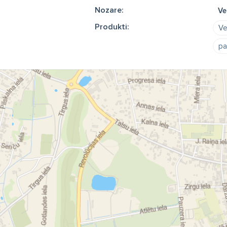
Nozare:
Ve
Produkti:
Ve
pa