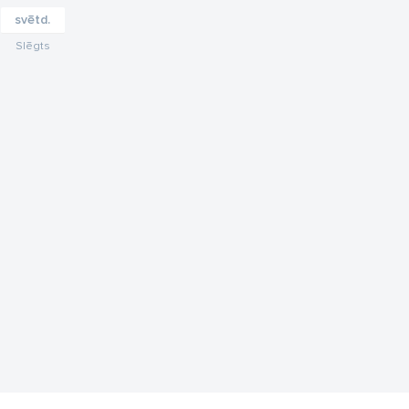
svētd.
Slēgts