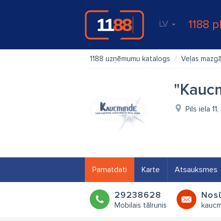
1188 p
LV
1188 uzņēmumu katalogs
Veļas mazg
"Kaucm
Pils iela 
Pamatdati
Karte
Atsauksmes
29238628
Nosū
Mobilais tālrunis
kaucm