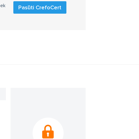
iek
Pasūti CrefoCert