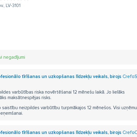
v., LV-3101
vi negadījumi
esionālo tīrīšanas un uzkopšanas līdzekļu veikals, birojs
CrefoS
pildes varbūtības riska novērtēšanai 12 mēnešu laikā. Jo lielāks
āks maksātnespējas risks.
 saistību neizpildes varbūtību turpmākajos 12 mēnešos. Visi uzņēmumi i
ieņemšanai.
esionālo tīrīšanas un uzkopšanas līdzekļu veikals, birojs
CrefoCe