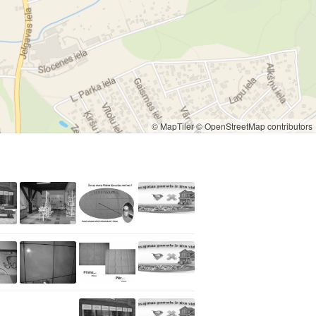
© MapTiler
© OpenStreetMap contributors