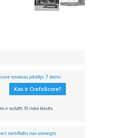
core izmaiņas pēdējo 7 dienu
Kas ir CrefoScore?
r iedalīti 10 riska klasēs.
rt sertifikāts nav izsniegts