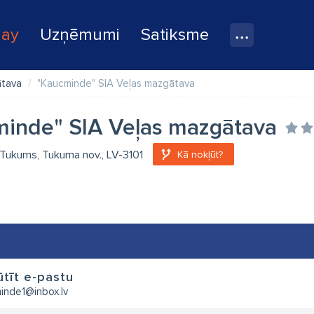
lay
Uzņēmumi
Satiksme
ātava
"Kaucminde" SIA Veļas mazgātava
inde" SIA Veļas mazgātava
11, Tukums, Tukuma nov., LV-3101
Kā nokļūt?
tīt e-pastu
inde1@inbox.lv