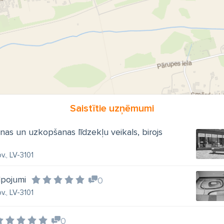
Saistītie uzņēmumi
nas un uzkopšanas līdzekļu veikals, birojs
v., LV-3101
lpojumi
0
v., LV-3101
0