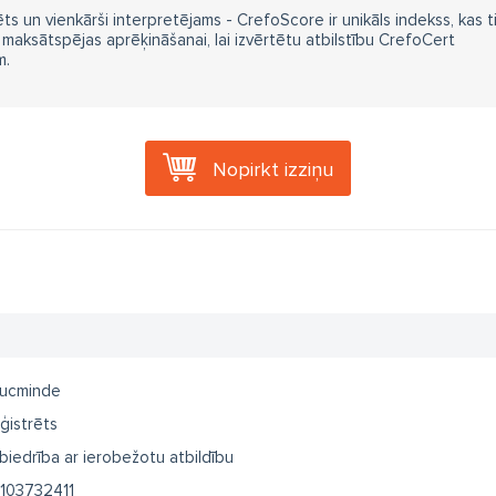
ts un vienkārši interpretējams - CrefoScore ir unikāls indekss, kas t
aksātspējas aprēķināšanai, lai izvērtētu atbilstību CrefoCert
m.
Nopirkt izziņu
ucminde
ģistrēts
biedrība ar ierobežotu atbildību
103732411