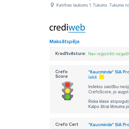
Katrīnas laukums 1, Tukums, Tukuma no
Maksātspēja
Kredītvēsture:
Nav reģistrēti negatī
Crefo
"Kaucminde" SIA Prof
Score
laikā
Indekss saistību neiz
CrefoScore, jo augst
Riska klase atspoguļo
Kalpo ātrai lēmuma p
Crefo Cert
"Kaucminde" SIA Prof