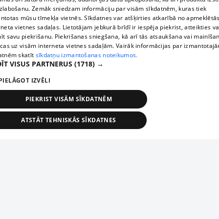
zlabošanu. Zemāk sniedzam informāciju par visām sīkdatnēm, kuras tiek
ntotas mūsu tīmekļa vietnēs. Sīkdatnes var atšķirties atkarībā no apmeklētā
rneta vietnes sadaļas. Lietotājam jebkurā brīdī ir iespēja piekrist, atteikties va
īt savu piekrišanu. Piekrišanas sniegšana, kā arī tās atsaukšana vai mainīša
ecas uz visām interneta vietnes sadaļām. Vairāk informācijas par izmantotaj
atnēm skatīt
sīkdatņu izmantošanas noteikumos.
ĪT VISUS PARTNERUS
(1718) →
PIELĀGOT IZVĒLI
PIEKRIST VISĀM SĪKDATNĒM
ATSTĀT TEHNISKĀS SĪKDATNES
TEHNISKĀS/OBLIGĀTĀS
STATISTIKAS
MĒRĶĒŠANA
FUNKCIONĀLĀS
NEKLASIFICĒTĀS
ehniskās/obligātās
Statistikas
Mērķēšana
Funkcionālās
Neklasificēt