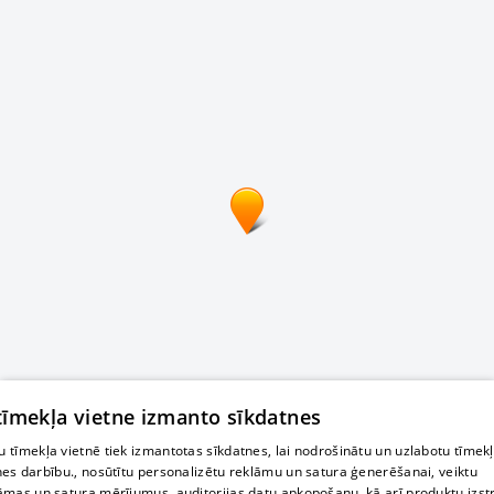
 tīmekļa vietne izmanto sīkdatnes
 tīmekļa vietnē tiek izmantotas sīkdatnes, lai nodrošinātu un uzlabotu tīmek
nes darbību., nosūtītu personalizētu reklāmu un satura ģenerēšanai, veiktu
āmas un satura mērījumus, auditorijas datu apkopošanu, kā arī produktu izst