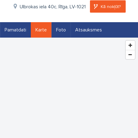
Ulbrokas iela 40c, Rīga, LV-1021
Kā nokļūt?
Pamatdati
Karte
Foto
Atsauksmes