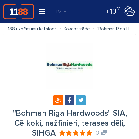
°C
+13
LV
1188 uzņēmumu katalogs
Kokapstrāde
"Bohman Riga Hardwoods" SIA, Cēlkoki, nažfinieri, terases dēļi, SIHGA
"Bohman Riga Hardwoods" SIA,
Cēlkoki, nažfinieri, terases dēļi,
SIHGA
0