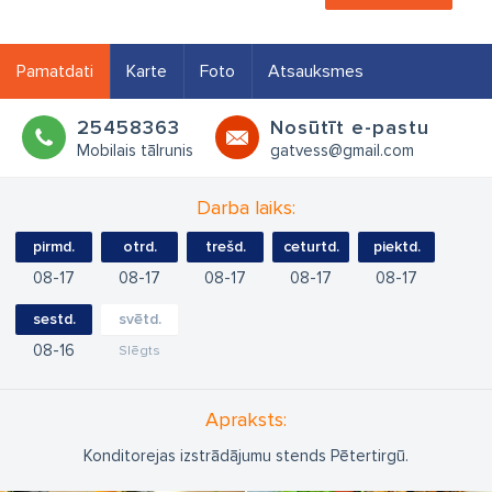
Pamatdati
Karte
Foto
Atsauksmes
25458363
Nosūtīt e-pastu
Mobilais tālrunis
gatvess@gmail.com
Darba laiks:
pirmd.
otrd.
trešd.
ceturtd.
piektd.
08
17
08
17
08
17
08
17
08
17
sestd.
svētd.
08
16
Slēgts
Apraksts:
Konditorejas izstrādājumu stends Pētertirgū.