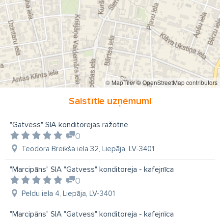
© MapTiler
© OpenStreetMap contributors
Saistītie uzņēmumi
"Gatvess" SIA konditorejas ražotne
0
Teodora Breikša iela 32, Liepāja, LV-3401
"Marcipāns" SIA "Gatvess" konditoreja - kafejnīca
0
Peldu iela 4, Liepāja, LV-3401
"Marcipāns" SIA "Gatvess" konditoreja - kafejnīca