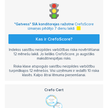
"Gatvess" SIA konditorejas ražotne
CrefoScore
izmaiņas pēdējo 7 dienu laikā
Kas ir CrefoScore?
Indekss saistību neizpildes varbūtības riska novērtēšanai
12 mēnešu laikā. Jo lielāks CrefoScore, jo augstāks
maksātnespējas risks.
Riska klase atspoguļo saistību neizpildes varbūtību
turpmākajos 12 mēnešos. Visi uzņēmumi ir iedalīti 10 riska
klasēs. Kalpo ātrai lēmuma pieņemšanai.
Crefo Cert