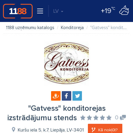
°C
+19
LV
1188 uzņēmumu katalogs
Konditoreja
"Gatvess" konditorejas izstrādājumu stends
"Gatvess" konditorejas
izstrādājumu stends
0
Kuršu iela 5, k.7, Liepāja, LV-3401
Kā nokļūt?