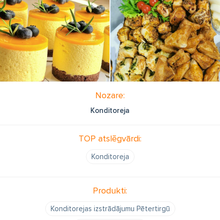
Nozare:
Konditoreja
TOP atslēgvārdi:
Konditoreja
Produkti:
Konditorejas izstrādājumu Pētertirgū