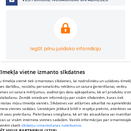
Iegūt pilnu juridisko informāciju
 tīmekļa vietne izmanto sīkdatnes
 tīmekļa vietnē tiek izmantotas sīkdatnes, lai nodrošinātu un uzlabotu tīmek
nes darbību., nosūtītu personalizētu reklāmu un satura ģenerēšanai, veiktu
āmas un satura mērījumus, auditorijas datu apkopošanu, kā arī produktu izst
zlabošanu. Zemāk sniedzam informāciju par visām sīkdatnēm, kuras tiek
ntotas mūsu tīmekļa vietnēs. Sīkdatnes var atšķirties atkarībā no apmeklētā
rneta vietnes sadaļas. Lietotājam jebkurā brīdī ir iespēja piekrist, atteikties va
īt savu piekrišanu. Piekrišanas sniegšana, kā arī tās atsaukšana vai mainīša
ecas uz visām interneta vietnes sadaļām. Vairāk informācijas par izmantotaj
atnēm skatīt
sīkdatņu izmantošanas noteikumos.
ĪT VISUS PARTNERUS
(1718) →