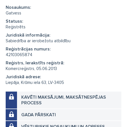
Nosaukums:
Gatvess
Statuss:
Reģistrēts
Juridiskā informācija:
Sabiedrība ar ierobežotu atbildību
Reģistrācijas numurs:
42103065874
Reģistrs, Ierakstīts reģistrā:
Komercreģistrs, 05.06.2013
Juridiskā adrese:
Liepāja, Krūmu iela 63, LV-3405
KAVĒTI MAKSĀJUMI, MAKSĀTNESPĒJAS
PROCESS
GADA PĀRSKATI
VĒSTURISKIE NOSAUKUMI UN ADRESES