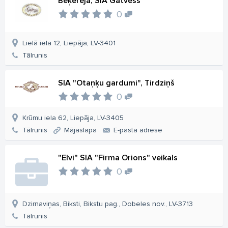
Beķereja, SIA Gatvess
0
Lielā iela 12, Liepāja, LV-3401
Tālrunis
SIA "Otaņķu gardumi", Tirdziņš
0
Krūmu iela 62, Liepāja, LV-3405
Tālrunis
Mājaslapa
E-pasta adrese
"Elvi" SIA "Firma Orions" veikals
0
Dzirnaviņas, Biksti, Bikstu pag., Dobeles nov., LV-3713
Tālrunis