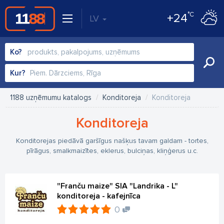
°C
+24
LV
Ko?
Kur?
1188 uzņēmumu katalogs
Konditoreja
Konditoreja
Konditoreja
Konditorejas piedāvā garšīgus našķus tavam galdam - tortes,
pīrāgus, smalkmaizītes, eklerus, bulciņas, kliņģerus u.c.
"Franču maize" SIA "Landrika - L"
konditoreja - kafejnīca
0