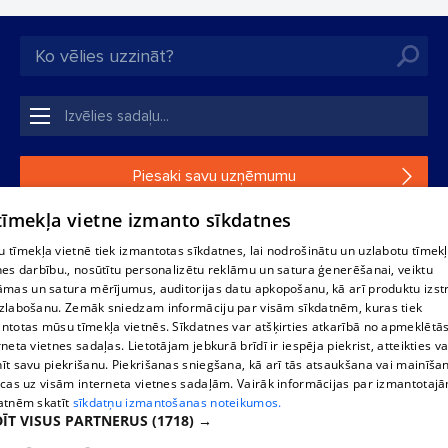
Piesaki savu uzņēmumu
 tīmekļa vietne izmanto sīkdatnes
Ja tavs uzņēmums nav mūsu datubāzē, aizpildi vienkāršu
formu.
 tīmekļa vietnē tiek izmantotas sīkdatnes, lai nodrošinātu un uzlabotu tīmek
nes darbību., nosūtītu personalizētu reklāmu un satura ģenerēšanai, veiktu
āmas un satura mērījumus, auditorijas datu apkopošanu, kā arī produktu izst
1188 datu bāzes, tās daļas vai datu bāzē iekļautās informācijas,
zlabošanu. Zemāk sniedzam informāciju par visām sīkdatnēm, kuras tiek
vai informācijas daļas pavairošana vai izplatīšana jebkādā formā
ntotas mūsu tīmekļa vietnēs. Sīkdatnes var atšķirties atkarībā no apmeklētā
stingri aizliegta. Tāpat arī ir aizliegta lejupielāde automātiskā
rneta vietnes sadaļas. Lietotājam jebkurā brīdī ir iespēja piekrist, atteikties va
režīmā. Jebkura 1188 web lapā publicētā materiāla
īt savu piekrišanu. Piekrišanas sniegšana, kā arī tās atsaukšana vai mainīša
pārpublicēšana ir kategoriski aizliegta bez 1188 web lapas
ecas uz visām interneta vietnes sadaļām. Vairāk informācijas par izmantotaj
redakcijas atļaujas.
atnēm skatīt
sīkdatņu izmantošanas noteikumos.
ĪT VISUS PARTNERUS
(1718) →