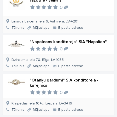
ražotne - veikals
0
Linarda Laicena iela 6, Valmiera, LV-4201
Tālrunis
Mājaslapa
E-pasta adrese
"Napoleons konditoreja" SIA "Napalion"
0
Dzirciema iela 70, Rīga, LV-1055
Tālrunis
Mājaslapa
E-pasta adrese
"Otaņķu gardumi" SIA konditoreja -
kafejnīca
0
Klaipēdas iela 104c, Liepāja, LV-3416
Tālrunis
Mājaslapa
E-pasta adrese