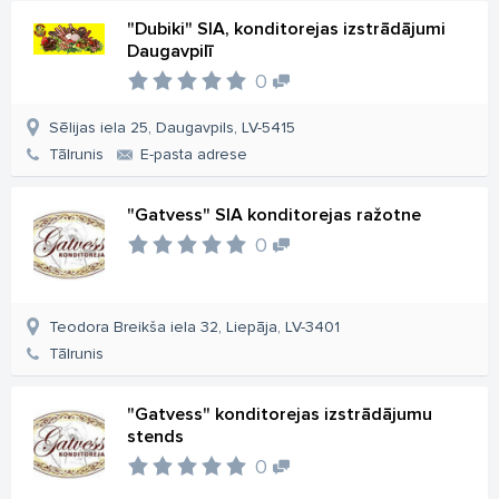
"Dubiki" SIA, konditorejas izstrādājumi
Daugavpilī
0
Sēlijas iela 25, Daugavpils, LV-5415
Tālrunis
E-pasta adrese
"Gatvess" SIA konditorejas ražotne
0
Teodora Breikša iela 32, Liepāja, LV-3401
Tālrunis
"Gatvess" konditorejas izstrādājumu
stends
0