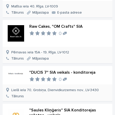
Matīsa iela 40, Rīga, LV-1009
Tālrunis
Mājaslapa
E-pasta adrese
Raw Cakes, "OM Crafts" SIA
0
Pērnavas iela 15A - 19, Rīga, LV-1012
Tālrunis
Mājaslapa
"DUCIS 7" SIA veikals - konditoreja
0
Lielā iela 70, Grobiņa, Dienvidkurzemes nov., LV-3430
Tālrunis
"Saules Kliņģeris" SIA Konditorejas