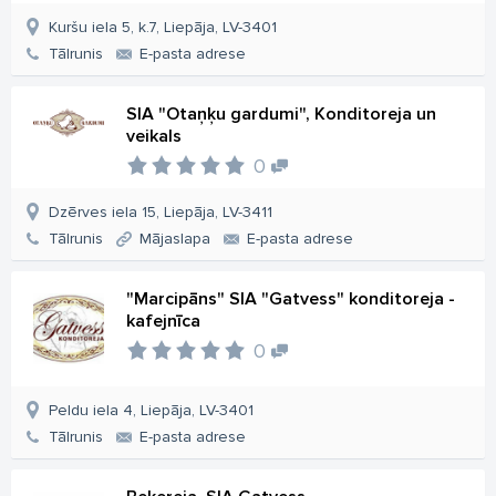
Kuršu iela 5, k.7, Liepāja, LV-3401
Tālrunis
E-pasta adrese
SIA "Otaņķu gardumi", Konditoreja un
veikals
0
Dzērves iela 15, Liepāja, LV-3411
Tālrunis
Mājaslapa
E-pasta adrese
"Marcipāns" SIA "Gatvess" konditoreja -
kafejnīca
0
Peldu iela 4, Liepāja, LV-3401
Tālrunis
E-pasta adrese