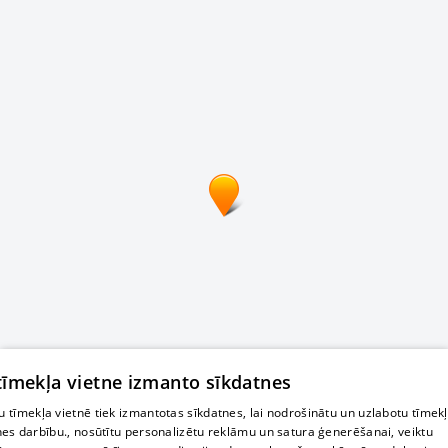
 tīmekļa vietne izmanto sīkdatnes
 tīmekļa vietnē tiek izmantotas sīkdatnes, lai nodrošinātu un uzlabotu tīmek
nes darbību., nosūtītu personalizētu reklāmu un satura ģenerēšanai, veiktu