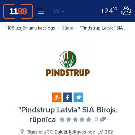
°C
+24
LV
1188 uzņēmumu katalogs
Kūdra
"Pindstrup Latvia" SIA Birojs, rūpnīca
"Pindstrup Latvia" SIA Birojs,
rūpnīca
0
Rīgas iela 30, Baloži, Ķekavas nov., LV-2112