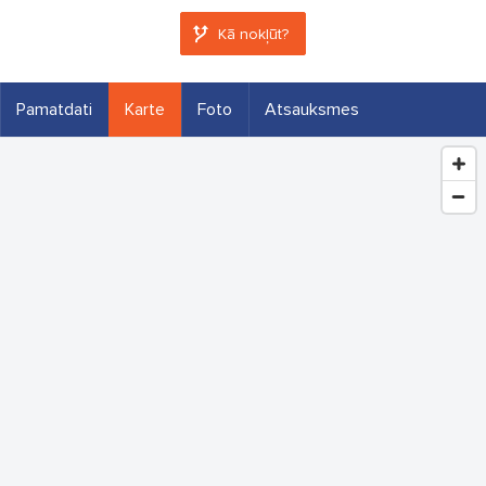
Kā nokļūt?
Pamatdati
Karte
Foto
Atsauksmes