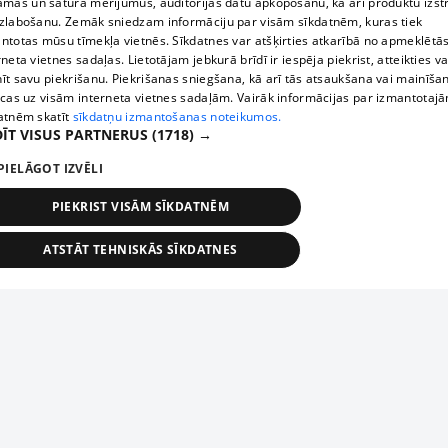
āmas un satura mērījumus, auditorijas datu apkopošanu, kā arī produktu izst
zlabošanu. Zemāk sniedzam informāciju par visām sīkdatnēm, kuras tiek
ntotas mūsu tīmekļa vietnēs. Sīkdatnes var atšķirties atkarībā no apmeklētā
rneta vietnes sadaļas. Lietotājam jebkurā brīdī ir iespēja piekrist, atteikties va
īt savu piekrišanu. Piekrišanas sniegšana, kā arī tās atsaukšana vai mainīša
ecas uz visām interneta vietnes sadaļām. Vairāk informācijas par izmantotaj
atnēm skatīt
sīkdatņu izmantošanas noteikumos.
ĪT VISUS PARTNERUS
(1718) →
PIELĀGOT IZVĒLI
PIEKRIST VISĀM SĪKDATNĒM
ATSTĀT TEHNISKĀS SĪKDATNES
TEHNISKĀS/OBLIGĀTĀS
STATISTIKAS
MĒRĶĒŠANA
FUNKCIONĀLĀS
NEKLASIFICĒTĀS
ehniskās/obligātās
Statistikas
Mērķēšana
Funkcionālās
Neklasificēt