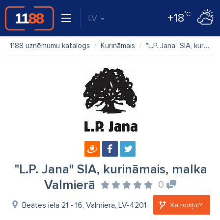
°C
+18
LV
1188 uzņēmumu katalogs
Kurināmais
"L.P. Jana" SIA, kurināmais, malka Valmierā
"L.P. Jana" SIA, kurināmais, malka
Valmierā
0
Beātes iela 21 - 16, Valmiera, LV-4201
Kā nokļūt?