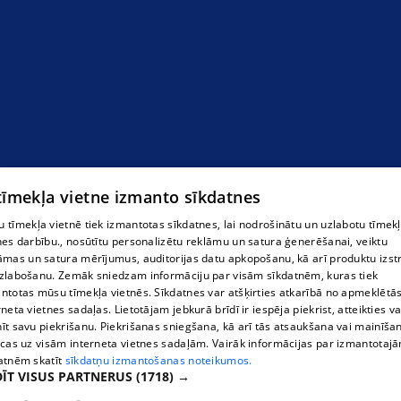
 tīmekļa vietne izmanto sīkdatnes
 tīmekļa vietnē tiek izmantotas sīkdatnes, lai nodrošinātu un uzlabotu tīmek
nes darbību., nosūtītu personalizētu reklāmu un satura ģenerēšanai, veiktu
āmas un satura mērījumus, auditorijas datu apkopošanu, kā arī produktu izst
zlabošanu. Zemāk sniedzam informāciju par visām sīkdatnēm, kuras tiek
ntotas mūsu tīmekļa vietnēs. Sīkdatnes var atšķirties atkarībā no apmeklētā
rneta vietnes sadaļas. Lietotājam jebkurā brīdī ir iespēja piekrist, atteikties va
īt savu piekrišanu. Piekrišanas sniegšana, kā arī tās atsaukšana vai mainīša
ecas uz visām interneta vietnes sadaļām. Vairāk informācijas par izmantotaj
atnēm skatīt
sīkdatņu izmantošanas noteikumos.
ĪT VISUS PARTNERUS
(1718) →