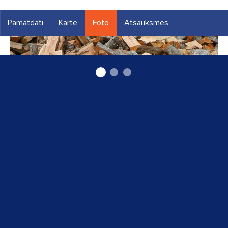
Pamatdati
Karte
Foto
Atsauksmes
malka Valmierā