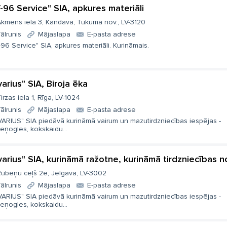
-96 Service" SIA, apkures materiāli
kmens iela 3, Kandava, Tukuma nov., LV-3120
ālrunis
Mājaslapa
E-pasta adrese
96 Service" SIA, apkures materiāli. Kurināmais.
varius" SIA, Biroja ēka
irzas iela 1, Rīga, LV-1024
ālrunis
Mājaslapa
E-pasta adrese
VARIUS" SIA piedāvā kurināmā vairum un mazutirdzniecības iespējas -
eņogles, kokskaidu...
varius" SIA, kurināmā ražotne, kurināmā tirdzniecības n
ubeņu ceļš 2e, Jelgava, LV-3002
ālrunis
Mājaslapa
E-pasta adrese
VARIUS" SIA piedāvā kurināmā vairum un mazutirdzniecības iespējas -
eņogles, kokskaidu...