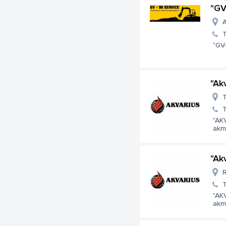
"GV
A
T
"GV-
"Ak
T
T
"AK
akm
"Ak
R
T
"AK
akm