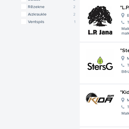
Rēzekne
2
"L.
Aizkraukle
2
B
Ventspils
1
T
Malk
malk
"St
M
T
Bērz
"Ki
M
T
Malk