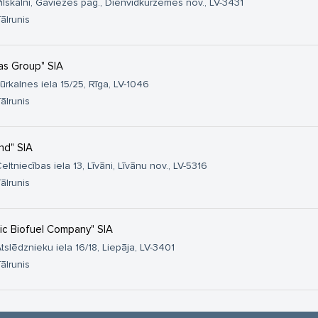
ilskalni, Gaviezes pag., Dienvidkurzemes nov., LV-3431
ālrunis
jas Group" SIA
ūrkalnes iela 15/25, Rīga, LV-1046
ālrunis
nd" SIA
eltniecības iela 13, Līvāni, Līvānu nov., LV-5316
ālrunis
tic Biofuel Company" SIA
tslēdznieku iela 16/18, Liepāja, LV-3401
ālrunis