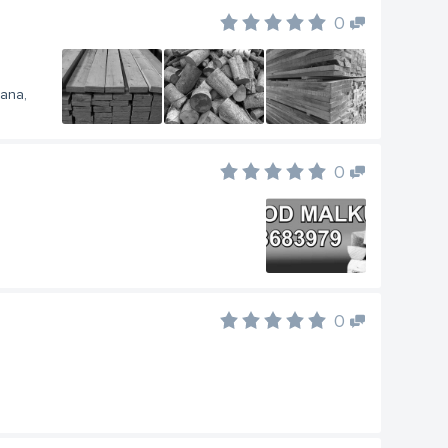
0
šana,
0
0