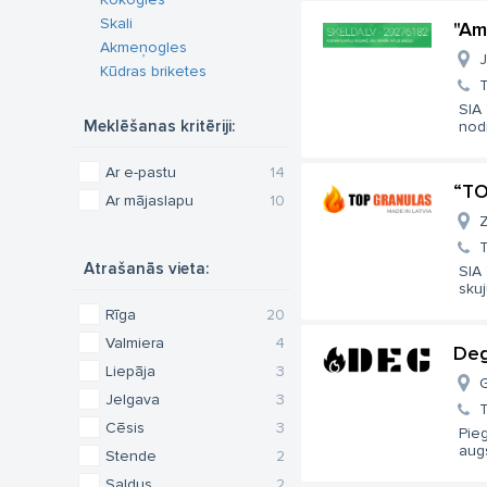
Skali
"Am
Akmeņogles
J
Kūdras briketes
T
SIA 
Meklēšanas kritēriji:
nodr
Ar e-pastu
14
“TO
Ar mājaslapu
10
Z
T
Atrašanās vieta:
SIA 
skuj
Rīga
20
Valmiera
4
Deg
Liepāja
3
G
Jelgava
3
T
Cēsis
3
Pieg
augs
Stende
2
Saldus
2