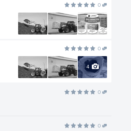
0
0
4
0
0