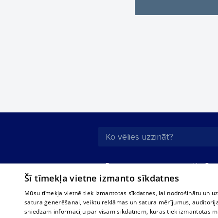
Par mums
Uzņēmu
Šī tīmekļa vietne izmanto sīkdatnes
Reklāma
Autobusi
starptau
Biznesa klientiem
Mūsu tīmekļa vietnē tiek izmantotas sīkdatnes, lai nodrošinātu un u
Autobus
satura ģenerēšanai, veiktu reklāmas un satura mērījumus, auditorij
Tarifi
sniedzam informāciju par visām sīkdatnēm, kuras tiek izmantotas mū
Vilcienu