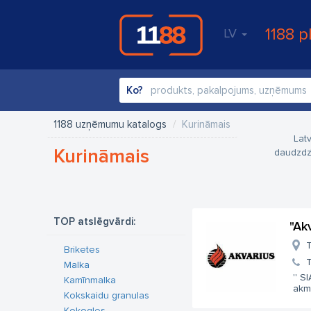
1188 p
LV
Ko?
1188 uzņēmumu katalogs
Kurināmais
Lat
Kurināmais
daudzdz
TOP atslēgvārdi:
"Ak
T
Briketes
T
Malka
'' S
Kamīnmalka
akm
Kokskaidu granulas
Kokogles