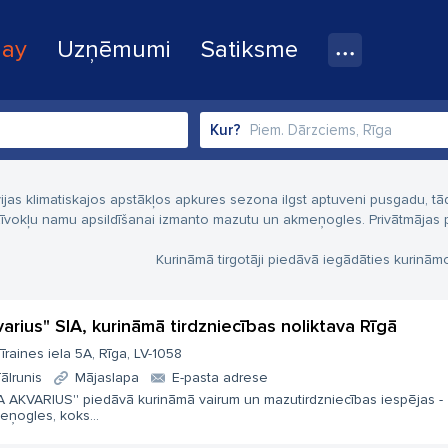
lay
Uzņēmumi
Satiksme
Kur?
vijas klimatiskajos apstākļos apkures sezona ilgst aptuveni pusgadu, 
īvokļu namu apsildīšanai izmanto mazutu un akmeņogles. Privātmājas p
Kurināmā tirgotāji piedāvā iegādāties kurinā
varius" SIA, kurināmā tirdzniecības noliktava Rīgā
īraines iela 5A, Rīga, LV-1058
ālrunis
Mājaslapa
E-pasta adrese
IA AKVARIUS'' piedāvā kurināmā vairum un mazutirdzniecības iespējas -
eņogles, koks...