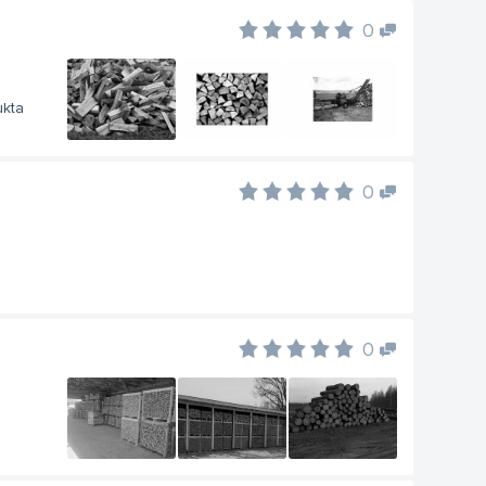
0
ukta
0
0