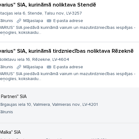
varius" SIA, kurināmā noliktava Stendē
tacijas iela 6, Stende, Talsu nov., LV-3257
ālrunis
Mājaslapa
E-pasta adrese
VARIUS" SIA piedāvā kurināmā vairum un mazutirdzniecības iespējas -
eņogles, kokskaidu...
varius" SIA, kurināmā tirdzniecības noliktava Rēzeknē
oliktavu iela 16, Rēzekne, LV-4604
ālrunis
Mājaslapa
E-pasta adrese
VARIUS" SIA piedāvā kurināmā vairum un mazutirdzniecības iespējas -
eņogles, kokskaidu...
. Partneri" SIA
ārgaujas iela 10, Valmiera, Valmieras nov., LV-4201
ālrunis
Malka" SIA