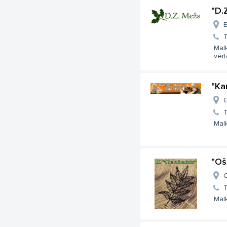
"D.
E
T
Mal
vērt
"Ka
G
T
Mal
"Oš
O
T
Malk