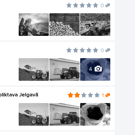
0
0
4
oliktava Jelgavā
1