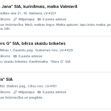
P. Jana" SIA, kurināmais, malka Valmierā
eātes iela 21 - 16, Valmiera, LV-4201
ālrunis
Mājaslapa
E-pasta adrese
as tirdzniecība. Meži, malkas tirgus. Malka apkurei, lapu koku malka, ja
a, bēr...
ers G" SIA, bērza skaidu briketes
ētras 1, Daukstu pag., Gulbenes nov., LV-4429
ālrunis
E-pasta adrese
u skaidu briketes. Kamīnmalka. ''Sters G'' SIA.
da" SIA
ūri, Stalbes pag., Cēsu nov., LV-4151
ālrunis
Mājaslapa
E-pasta adrese
as tirdzniecība un piegāde.