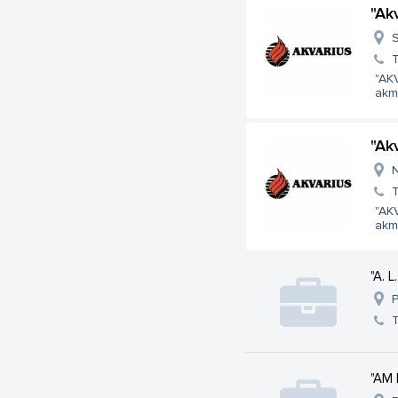
"Ak
S
T
"AK
akm
"Ak
N
T
"AK
akm
"A. L
P
T
"AM 