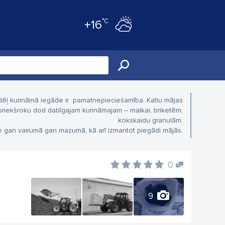
°C
+16
tādēļ kurināmā iegāde ir pamatnepieciešamība. Katlu mājas
riekšroku dod dabīgajam kurināmajam – malkai, briketēm,
kokskaidu granulām.
mo gan vairumā gan mazumā, kā arī izmantot piegādi mājās.
0
9