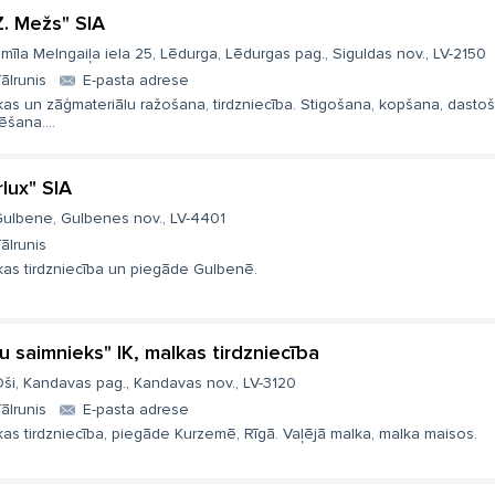
Z. Mežs" SIA
mīla Melngaiļa iela 25, Lēdurga, Lēdurgas pag., Siguldas nov., LV-2150
ālrunis
E-pasta adrese
kas un zāģmateriālu ražošana, tirdzniecība. Stigošana, kopšana, dasto
ēšana....
rlux" SIA
ulbene, Gulbenes nov., LV-4401
ālrunis
kas tirdzniecība un piegāde Gulbenē.
u saimnieks" IK, malkas tirdzniecība
ši, Kandavas pag., Kandavas nov., LV-3120
ālrunis
E-pasta adrese
as tirdzniecība, piegāde Kurzemē, Rīgā. Vaļējā malka, malka maisos.