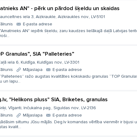
atnieks AN" - pērk un pārdod šķeldu un skaidas
aunceltnes iela 3, Aizkraukle, Aizkraukles nov., LV-5101
ālrunis
E-pasta adrese
"Amatnieks AN" iepērk šķeldu, zaru kaudzes lielākajā daļā Latvijas terito
oši...
P Granulas”, SIA “Palleteries”
aļā iela 6, Kuldīga, Kuldīgas nov., LV-3301
ālrunis
Mājaslapa
E-pasta adrese
“Palleteries” ražo augstas kvalitātes kokskaidu granulas “TOP Granula
u un lapu...
.lv, "Helikons pluss" SIA, Briketes, granulas
riķi, Vīganti, Inčukalna pag., Siguldas nov., LV-2136
ālrunis
Mājaslapa
E-pasta adrese
ādāsim siltumu Jūsu mājās. Deg.lv komandas vērtība vienmēr ir bijusi 
tas kvalit...