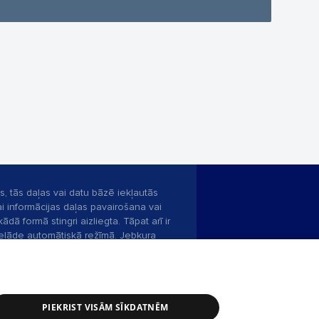
s, tās daļas vai datu bāzē iekļautās
ai informācijas daļas pavairošana vai
ādā formā stingri aizliegta. Tāpat arī ir
pielāde automātiskā režīmā. Jebkura
publicētā materiāla pārpublicēšana ir
zliegta bez 1188 web lapas redakcijas
PIEKRIST VISĀM SĪKDATNĒM