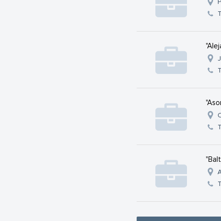
P
T
"Ale
J
T
"Aso
C
T
"Bal
A
T