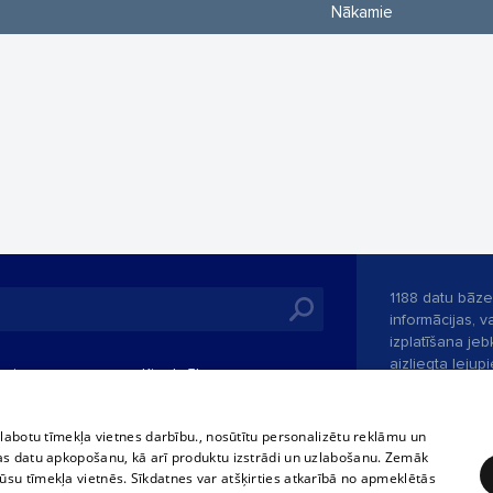
Nākamie
1188 datu bāze
informācijas, v
izplatīšana jebk
aizliegta leju
mi
Kinoteātros
1188 web lapā 
, vilcieni,
TV programma
kategoriski ai
tiskie reisi
atļaujas.
Līguma noteikumi
zlabotu tīmekļa vietnes darbību., nosūtītu personalizētu reklāmu un
u biļetes
as datu apkopošanu, kā arī produktu izstrādi un uzlabošanu. Zemāk
360 Ziņas kontakti
su tīmekļa vietnēs. Sīkdatnes var atšķirties atkarībā no apmeklētās
 biļetes