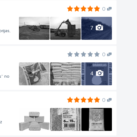
0
7
rijas,
0
4
s” no
0
uz