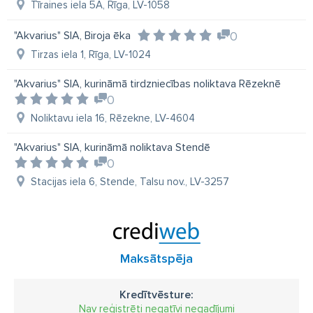
Tīraines iela 5A, Rīga, LV-1058
"Akvarius" SIA, Biroja ēka
0
Tirzas iela 1, Rīga, LV-1024
"Akvarius" SIA, kurināmā tirdzniecības noliktava Rēzeknē
0
Noliktavu iela 16, Rēzekne, LV-4604
"Akvarius" SIA, kurināmā noliktava Stendē
0
Stacijas iela 6, Stende, Talsu nov., LV-3257
Maksātspēja
Kredītvēsture:
Nav reģistrēti negatīvi negadījumi