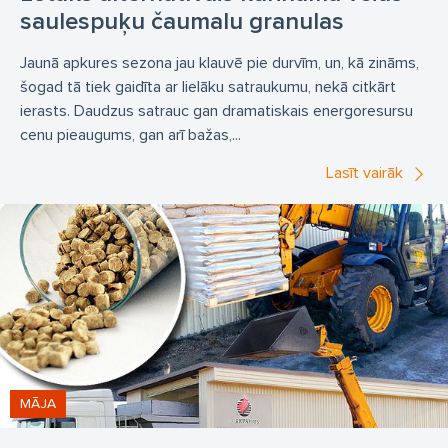
saulespuķu čaumalu granulas
Jaunā apkures sezona jau klauvē pie durvīm, un, kā zināms,
šogad tā tiek gaidīta ar lielāku satraukumu, nekā citkārt
ierasts. Daudzus satrauc gan dramatiskais energoresursu
cenu pieaugums, gan arī bažas,...
Lasīt vairāk
MĀJA