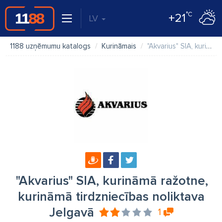
°C
+21
LV
1188 uzņēmumu katalogs
Kurināmais
"Akvarius" SIA, kurināmā ražotne, kurināmā tirdzniecības noliktava Jelgavā
"Akvarius" SIA, kurināmā ražotne,
kurināmā tirdzniecības noliktava
Jelgavā
1