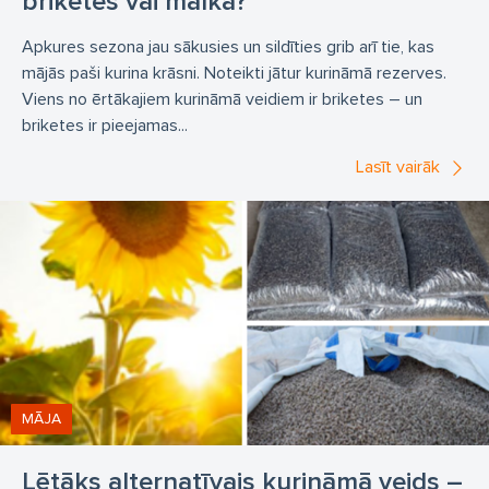
briketes vai malka?
Apkures sezona jau sākusies un sildīties grib arī tie, kas
mājās paši kurina krāsni. Noteikti jātur kurināmā rezerves.
Viens no ērtākajiem kurināmā veidiem ir briketes – un
briketes ir pieejamas...
Lasīt vairāk
MĀJA
Lētāks alternatīvais kurināmā veids –