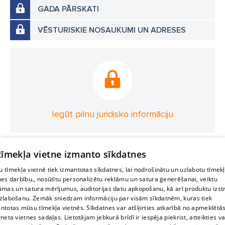
GADA PĀRSKATI
VĒSTURISKIE NOSAUKUMI UN ADRESES
Iegūt pilnu juridisko informāciju
 tīmekļa vietne izmanto sīkdatnes
 tīmekļa vietnē tiek izmantotas sīkdatnes, lai nodrošinātu un uzlabotu tīmek
nes darbību., nosūtītu personalizētu reklāmu un satura ģenerēšanai, veiktu
āmas un satura mērījumus, auditorijas datu apkopošanu, kā arī produktu izst
zlabošanu. Zemāk sniedzam informāciju par visām sīkdatnēm, kuras tiek
ntotas mūsu tīmekļa vietnēs. Sīkdatnes var atšķirties atkarībā no apmeklētā
rneta vietnes sadaļas. Lietotājam jebkurā brīdī ir iespēja piekrist, atteikties va