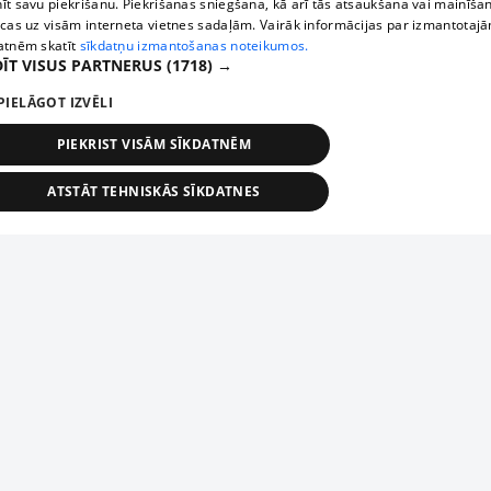
īt savu piekrišanu. Piekrišanas sniegšana, kā arī tās atsaukšana vai mainīša
ecas uz visām interneta vietnes sadaļām. Vairāk informācijas par izmantotaj
atnēm skatīt
sīkdatņu izmantošanas noteikumos.
ĪT VISUS PARTNERUS
(1718) →
PIELĀGOT IZVĒLI
PIEKRIST VISĀM SĪKDATNĒM
ATSTĀT TEHNISKĀS SĪKDATNES
TEHNISKĀS/OBLIGĀTĀS
STATISTIKAS
MĒRĶĒŠANA
FUNKCIONĀLĀS
NEKLASIFICĒTĀS
ehniskās/obligātās
Statistikas
Mērķēšana
Funkcionālās
Neklasificēt
niskās/obligātās sīkdatnes nepieciešamas, lai lietotājs varētu brīvi apmeklēt un pārlūk
Piesaki savu uzņēmumu
ekļa vietni un izmantot tās piedāvātās iespējas. Bez šīm sīkdatnēm tīmekļa vietne neva
nvērtīgi darboties un sniegt lietotājam nepieciešamo informāciju.
Ja tavs uzņēmums nav mūsu datubāzē, aizpildi vienkāršu