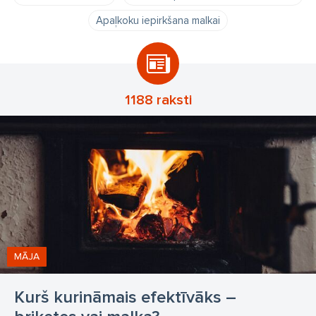
Apaļkoku iepirkšana malkai
1188 raksti
MĀJA
Kurš kurināmais efektīvāks –