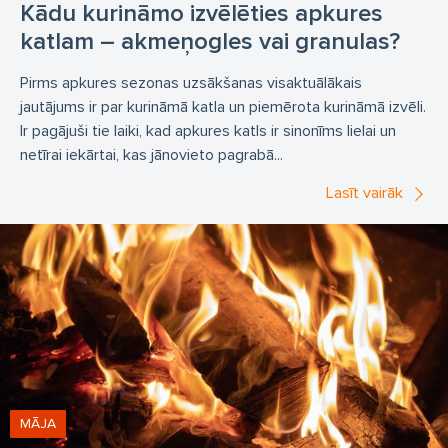
Kādu kurināmo izvēlēties apkures
katlam – akmeņogles vai granulas?
Pirms apkures sezonas uzsākšanas visaktuālākais
jautājums ir par kurināmā katla un piemērota kurināmā izvēli.
Ir pagājuši tie laiki, kad apkures katls ir sinonīms lielai un
netīrai iekārtai, kas jānovieto pagrabā...
Lasīt vairāk
MĀJA