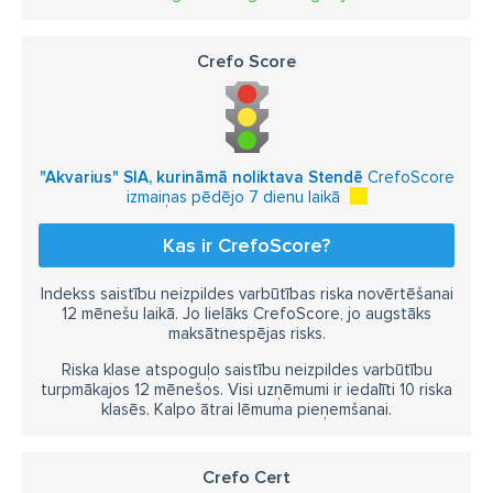
Crefo Score
"Akvarius" SIA, kurināmā noliktava Stendē
CrefoScore
izmaiņas pēdējo 7 dienu laikā
Kas ir CrefoScore?
Indekss saistību neizpildes varbūtības riska novērtēšanai
12 mēnešu laikā. Jo lielāks CrefoScore, jo augstāks
maksātnespējas risks.
Riska klase atspoguļo saistību neizpildes varbūtību
turpmākajos 12 mēnešos. Visi uzņēmumi ir iedalīti 10 riska
klasēs. Kalpo ātrai lēmuma pieņemšanai.
Crefo Cert