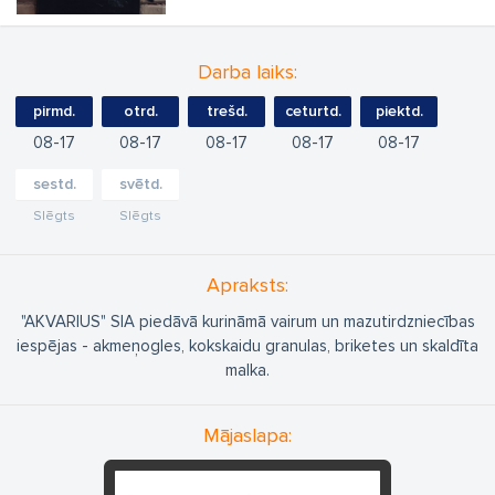
Darba laiks:
pirmd.
otrd.
trešd.
ceturtd.
piektd.
08
17
08
17
08
17
08
17
08
17
sestd.
svētd.
Slēgts
Slēgts
Apraksts:
"AKVARIUS" SIA piedāvā kurināmā vairum un mazutirdzniecības
iespējas - akmeņogles, kokskaidu granulas, briketes un skaldīta
malka.
Mājaslapa: