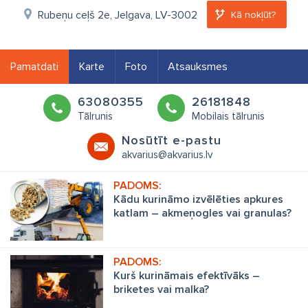
Rubeņu ceļš 2e, Jelgava, LV-3002
Kā nokļūt?
Pamatdati
Karte
Foto
Atsauksmes
63080355
26181848
Tālrunis
Mobilais tālrunis
Nosūtīt e-pastu
akvarius@akvarius.lv
Kādu kurināmo izvēlēties apkures
katlam – akmeņogles vai granulas?
Kurš kurināmais efektīvāks –
briketes vai malka?