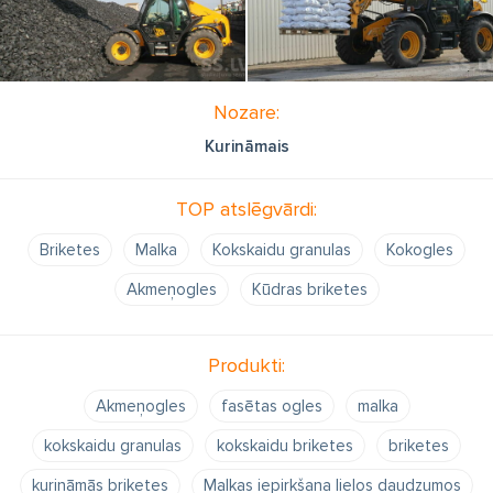
Nozare:
Kurināmais
TOP atslēgvārdi:
Briketes
Malka
Kokskaidu granulas
Kokogles
Akmeņogles
Kūdras briketes
Produkti:
Akmeņogles
fasētas ogles
malka
kokskaidu granulas
kokskaidu briketes
briketes
kurināmās briketes
Malkas iepirkšana lielos daudzumos