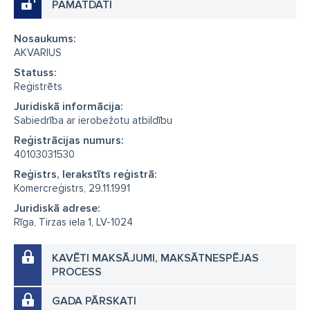
PAMATDATI
Nosaukums:
AKVARIUS
Statuss:
Reģistrēts
Juridiskā informācija:
Sabiedrība ar ierobežotu atbildību
Reģistrācijas numurs:
40103031530
Reģistrs, Ierakstīts reģistrā:
Komercreģistrs, 29.11.1991
Juridiskā adrese:
Rīga, Tirzas iela 1, LV-1024
KAVĒTI MAKSĀJUMI, MAKSĀTNESPĒJAS
PROCESS
GADA PĀRSKATI