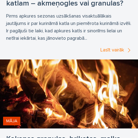
katlam – akmeņogles vai granulas?
Pirms apkures sezonas uzsākšanas visaktuālākais
jautājums ir par kurināmā katla un piemērota kurināmā izvēli.
Ir pagājuši tie laiki, kad apkures katls ir sinonīms lielai un
netīrai iekārtai, kas jānovieto pagrabā...
Lasīt vairāk
MĀJA