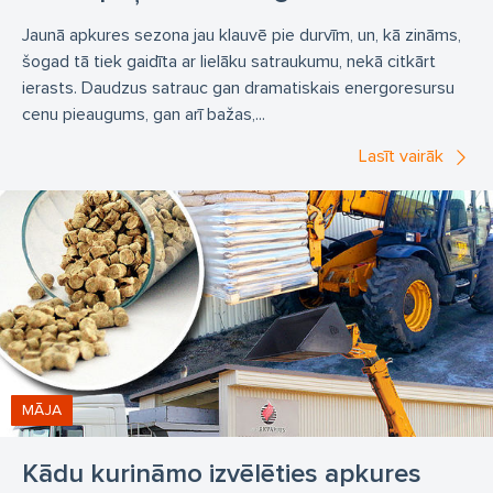
Jaunā apkures sezona jau klauvē pie durvīm, un, kā zināms,
šogad tā tiek gaidīta ar lielāku satraukumu, nekā citkārt
ierasts. Daudzus satrauc gan dramatiskais energoresursu
cenu pieaugums, gan arī bažas,...
Lasīt vairāk
MĀJA
Kādu kurināmo izvēlēties apkures