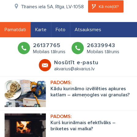
Tīraines iela 5A, Rīga, LV-1058
Kā nokļūt?
Pamatdati
Karte
Foto
Atsauksmes
26137765
26339943
Mobilais tālrunis
Mobilais tālrunis
Nosūtīt e-pastu
akvarius@akvarius.lv
Kādu kurināmo izvēlēties apkures
katlam – akmeņogles vai granulas?
Kurš kurināmais efektīvāks –
briketes vai malka?