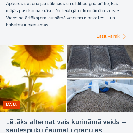
Apkures sezona jau sākusies un sildīties grib arī tie, kas
mājās paši kurina krāsni. Noteikti jātur kurināmā rezerves.
Viens no ērtākajiem kurināmā veidiem ir briketes – un
briketes ir pieejamas...
Lasīt vairāk
MĀJA
Lētāks alternatīvais kurināmā veids –
saulespuķu čaumalu granulas