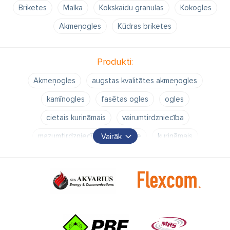
Briketes
Malka
Kokskaidu granulas
Kokogles
Akmeņogles
Kūdras briketes
Produkti:
Akmeņogles
augstas kvalitātes akmeņogles
kamīnogles
fasētas ogles
ogles
cietais kurināmais
vairumtirdzniecība
mazumtirdzniecība
apkure
kurināmais
Vairāk
akmeņogļu vairumtirdzniecība
akmeņogļu tirdzniecība
akmeņogļu mazumtirdzniecība
malka
kokskaidu granulas
granulas
skaldīta malka
Briketes
kūdras briketes