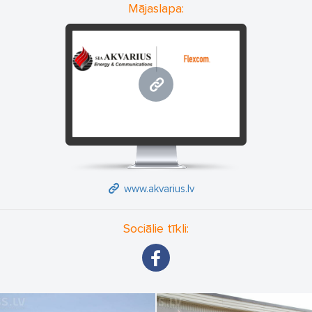
Mājaslapa:
varam garantēt augstas kvalitātes preci un stabilas piegādes.
Mūsu uzņēmumam ir pastāvīgi augošs tirdzniecības apjoms un
attīstīta infrastruktūra ar akmeņogļu bāzēm visā Latvijā. Mēs
slēdzam Iīgumus ar pašvaldību iestādēm, fiziskām un juridiskām
personām. Piedāvājam augstas kvalitātes akmeņogles
www.akvarius.lv
vairumtirdzniecībā un mazumtirdzniecībā, gan beramā, gan
fasētā veidā. Piedāvājam arī cita veida kurināmo: malku, koksnes
apkures granulas, kūdras briketes.
SIA AKVARIUS kurināmā piegādes jomā ieņem vienu no pirmajām
Top-5 pozīcijām starp lielākajiem Latvijas kurināmā nozares
uzņēmumiem.
Papildus SIA AKVARIUS sekmīgi nodarbojas ar mūsdienīgu
www.akvarius.lv
sakaru sistēmu un datu pārraides ierīču piegadi kalnrūpniecības
uzņēmumiem. lerīces ir paredzētas daudzfunkcionālu vadības
Sociālie tīkli:
sistēmu ierīkošanai, kas palielina ražošanas efektivitāti un darba
drošību veicot darbus pazemes apstākļos.
Uzņēmums lepojas ar pastāvīgu klientu un tirdzniecības apjoma
pieaugumu.