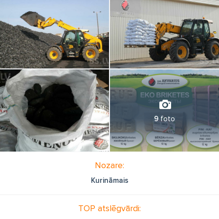
9
foto
Nozare:
Kurināmais
TOP atslēgvārdi: