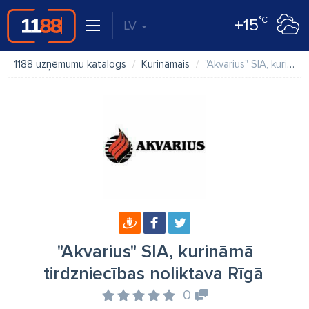
°C
+15
LV
1188 uzņēmumu katalogs
Kurināmais
"Akvarius" SIA, kurināmā tirdzniecības noliktava Rīgā
"Akvarius" SIA, kurināmā
tirdzniecības noliktava Rīgā
0