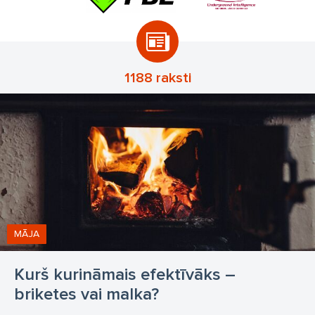
1188 raksti
MĀJA
Kurš kurināmais efektīvāks –
briketes vai malka?