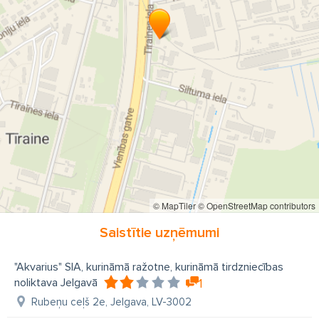
© MapTiler
© OpenStreetMap contributors
Saistītie uzņēmumi
"Akvarius" SIA, kurināmā ražotne, kurināmā tirdzniecības
noliktava Jelgavā
1
Rubeņu ceļš 2e, Jelgava, LV-3002