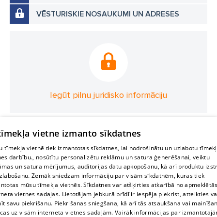
VĒSTURISKIE NOSAUKUMI UN ADRESES
Iegūt pilnu juridisko informāciju
 tīmekļa vietne izmanto sīkdatnes
 tīmekļa vietnē tiek izmantotas sīkdatnes, lai nodrošinātu un uzlabotu tīmek
nes darbību., nosūtītu personalizētu reklāmu un satura ģenerēšanai, veiktu
āmas un satura mērījumus, auditorijas datu apkopošanu, kā arī produktu izst
zlabošanu. Zemāk sniedzam informāciju par visām sīkdatnēm, kuras tiek
ntotas mūsu tīmekļa vietnēs. Sīkdatnes var atšķirties atkarībā no apmeklētā
rneta vietnes sadaļas. Lietotājam jebkurā brīdī ir iespēja piekrist, atteikties va
īt savu piekrišanu. Piekrišanas sniegšana, kā arī tās atsaukšana vai mainīša
ecas uz visām interneta vietnes sadaļām. Vairāk informācijas par izmantotaj