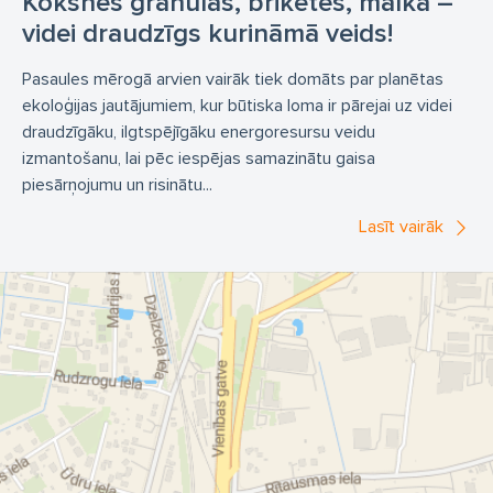
Koksnes granulas, briketes, malka –
videi draudzīgs kurināmā veids!
Pasaules mērogā arvien vairāk tiek domāts par planētas
ekoloģijas jautājumiem, kur būtiska loma ir pārejai uz videi
draudzīgāku, ilgtspējīgāku energoresursu veidu
izmantošanu, lai pēc iespējas samazinātu gaisa
piesārņojumu un risinātu...
Lasīt vairāk