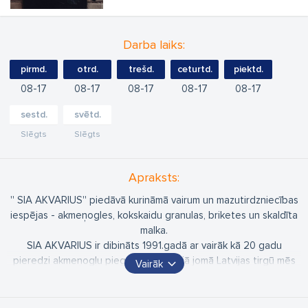
Darba laiks:
pirmd.
otrd.
trešd.
ceturtd.
piektd.
08
17
08
17
08
17
08
17
08
17
sestd.
svētd.
Slēgts
Slēgts
Apraksts:
'' SIA AKVARIUS'' piedāvā kurināmā vairum un mazutirdzniecības
iespējas - akmeņogles, kokskaidu granulas, briketes un skaldīta
malka.
SIA AKVARIUS ir dibināts 1991.gadā ar vairāk kā 20 gadu
pieredzi akmeņogļu piegāžu jomā. Šajā jomā Latvijas tirgū mēs
Vairāk
esam vecākais uzņēmums un ieņemam vadošo pozīciju
akmeņogļu piegāžu virzienā. Pateicoties mūsu sadarbībai ar
pastāvīgiem ilgtermiņa akmeņogļu ražotāju partneriem mēs