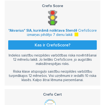
Crefo Score
"Akvarius" SIA, kurināmā noliktava Stendē
CrefoScore
izmaiņas pēdējo 7 dienu laikā
Kas ir CrefoScore?
Indekss saistību neizpildes varbūtības riska novērtēšanai
12 mēnešu laikā. Jo lielāks CrefoScore, jo augstāks
maksātnespējas risks.
Riska klase atspoguļo saistību neizpildes varbūtību
turpmākajos 12 mēnešos. Visi uzņēmumi ir iedalīti 10 riska
klasēs. Kalpo ātrai lēmuma pieņemšanai.
Crefo Cert