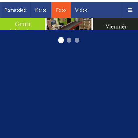
Pamatdati
Karte
Foto
Video
Iepakošana un preču sūtīšana