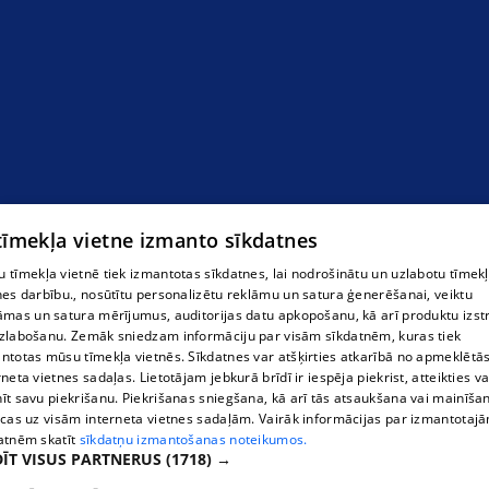
 tīmekļa vietne izmanto sīkdatnes
 tīmekļa vietnē tiek izmantotas sīkdatnes, lai nodrošinātu un uzlabotu tīmek
nes darbību., nosūtītu personalizētu reklāmu un satura ģenerēšanai, veiktu
āmas un satura mērījumus, auditorijas datu apkopošanu, kā arī produktu izst
zlabošanu. Zemāk sniedzam informāciju par visām sīkdatnēm, kuras tiek
ntotas mūsu tīmekļa vietnēs. Sīkdatnes var atšķirties atkarībā no apmeklētā
rneta vietnes sadaļas. Lietotājam jebkurā brīdī ir iespēja piekrist, atteikties va
īt savu piekrišanu. Piekrišanas sniegšana, kā arī tās atsaukšana vai mainīša
ecas uz visām interneta vietnes sadaļām. Vairāk informācijas par izmantotaj
atnēm skatīt
sīkdatņu izmantošanas noteikumos.
ĪT VISUS PARTNERUS
(1718) →