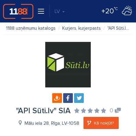
°C
+20
LV
1188 uzņēmumu katalogs
Kurjers, kurjerpasts
"API Sūti.lv" SIA
"API Sūti.lv" SIA
0
Mālu iela 28, Rīga, LV-1058
Kā nokļūt?