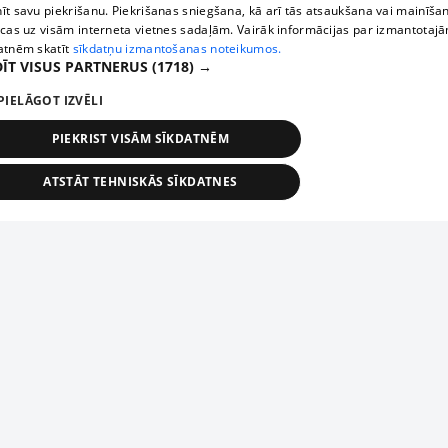
īt savu piekrišanu. Piekrišanas sniegšana, kā arī tās atsaukšana vai mainīša
ecas uz visām interneta vietnes sadaļām. Vairāk informācijas par izmantotaj
atnēm skatīt
sīkdatņu izmantošanas noteikumos.
ĪT VISUS PARTNERUS
(1718) →
PIELĀGOT IZVĒLI
PIEKRIST VISĀM SĪKDATNĒM
ATSTĀT TEHNISKĀS SĪKDATNES
TEHNISKĀS/OBLIGĀTĀS
STATISTIKAS
MĒRĶĒŠANA
FUNKCIONĀLĀS
NEKLASIFICĒTĀS
ehniskās/obligātās
Statistikas
Mērķēšana
Funkcionālās
Neklasificēt
niskās/obligātās sīkdatnes nepieciešamas, lai lietotājs varētu brīvi apmeklēt un pārlūk
Piesaki savu uzņēmumu
ekļa vietni un izmantot tās piedāvātās iespējas. Bez šīm sīkdatnēm tīmekļa vietne neva
nvērtīgi darboties un sniegt lietotājam nepieciešamo informāciju.
Ja tavs uzņēmums nav mūsu datubāzē, aizpildi vienkāršu