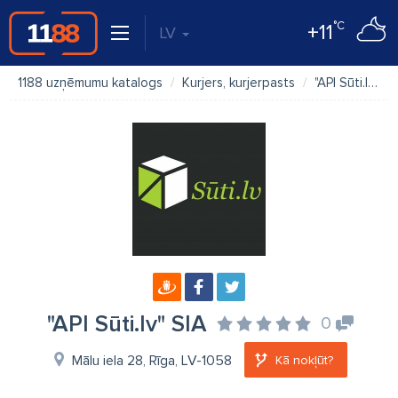
°C
+11
LV
1188 uzņēmumu katalogs
Kurjers, kurjerpasts
"API Sūti.lv" SIA
"API Sūti.lv" SIA
0
Mālu iela 28, Rīga, LV-1058
Kā nokļūt?