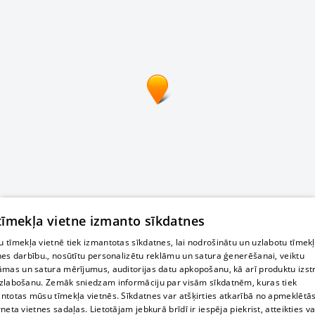
 tīmekļa vietne izmanto sīkdatnes
 tīmekļa vietnē tiek izmantotas sīkdatnes, lai nodrošinātu un uzlabotu tīmek
nes darbību., nosūtītu personalizētu reklāmu un satura ģenerēšanai, veiktu
āmas un satura mērījumus, auditorijas datu apkopošanu, kā arī produktu izst
zlabošanu. Zemāk sniedzam informāciju par visām sīkdatnēm, kuras tiek
ntotas mūsu tīmekļa vietnēs. Sīkdatnes var atšķirties atkarībā no apmeklētā
rneta vietnes sadaļas. Lietotājam jebkurā brīdī ir iespēja piekrist, atteikties va