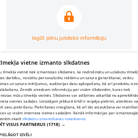
Iegūt pilnu juridisko informāciju
 tīmekļa vietne izmanto sīkdatnes
 tīmekļa vietnē tiek izmantotas sīkdatnes, lai nodrošinātu un uzlabotu tīmek
nes darbību., nosūtītu personalizētu reklāmu un satura ģenerēšanai, veiktu
āmas un satura mērījumus, auditorijas datu apkopošanu, kā arī produktu izst
zlabošanu. Zemāk sniedzam informāciju par visām sīkdatnēm, kuras tiek
ntotas mūsu tīmekļa vietnēs. Sīkdatnes var atšķirties atkarībā no apmeklētā
rneta vietnes sadaļas. Lietotājam jebkurā brīdī ir iespēja piekrist, atteikties va
īt savu piekrišanu. Piekrišanas sniegšana, kā arī tās atsaukšana vai mainīša
ecas uz visām interneta vietnes sadaļām. Vairāk informācijas par izmantotaj
atnēm skatīt
sīkdatņu izmantošanas noteikumos.
ĪT VISUS PARTNERUS
(1718) →
PIELĀGOT IZVĒLI