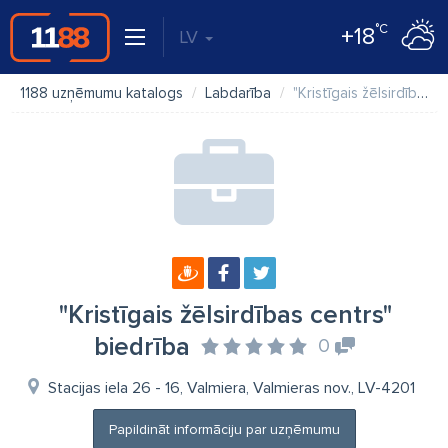
°C
+18
LV
1188 uzņēmumu katalogs
Labdarība
"Kristīgais žēlsirdības centrs" biedrība
"Kristīgais žēlsirdības centrs"
biedrība
0
Stacijas iela 26 - 16, Valmiera, Valmieras nov., LV-4201
Papildināt informāciju par uzņēmumu