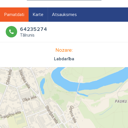
Pamatdati
Karte
Atsauksmes
64235274
Tālrunis
Nozare:
Labdarība