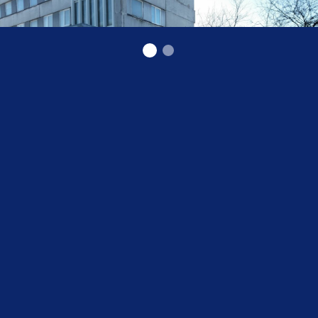
akreditēta laboratorija