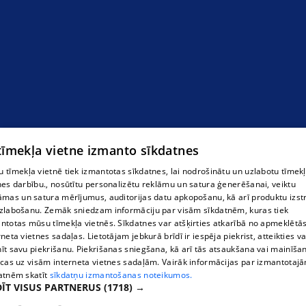
 tīmekļa vietne izmanto sīkdatnes
 tīmekļa vietnē tiek izmantotas sīkdatnes, lai nodrošinātu un uzlabotu tīmek
nes darbību., nosūtītu personalizētu reklāmu un satura ģenerēšanai, veiktu
āmas un satura mērījumus, auditorijas datu apkopošanu, kā arī produktu izst
zlabošanu. Zemāk sniedzam informāciju par visām sīkdatnēm, kuras tiek
ntotas mūsu tīmekļa vietnēs. Sīkdatnes var atšķirties atkarībā no apmeklētā
rneta vietnes sadaļas. Lietotājam jebkurā brīdī ir iespēja piekrist, atteikties va
īt savu piekrišanu. Piekrišanas sniegšana, kā arī tās atsaukšana vai mainīša
ecas uz visām interneta vietnes sadaļām. Vairāk informācijas par izmantotaj
atnēm skatīt
sīkdatņu izmantošanas noteikumos.
ĪT VISUS PARTNERUS
(1718) →