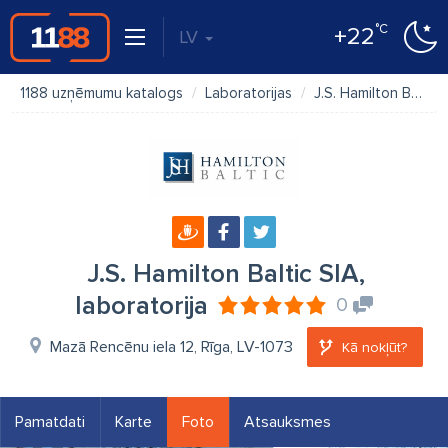
°C
+22
LV
1188 uzņēmumu katalogs
Laboratorijas
J.S. Hamilton Baltic SIA, laboratorija
J.S. Hamilton Baltic SIA,
laboratorija
0
Mazā Rencēnu iela 12, Rīga, LV-1073
Kā nokļūt?
Pamatdati
Karte
Foto
Atsauksmes