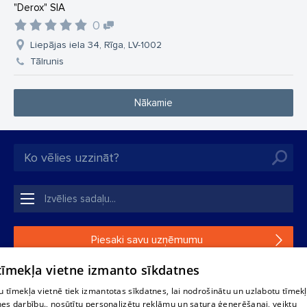
"Derox" SIA
0
Liepājas iela 34, Rīga, LV-1002
Tālrunis
Nākamie
Piesaki savu uzņēmumu
 tīmekļa vietne izmanto sīkdatnes
Ja tavs uzņēmums nav mūsu datubāzē, aizpildi vienkāršu
formu.
 tīmekļa vietnē tiek izmantotas sīkdatnes, lai nodrošinātu un uzlabotu tīmek
nes darbību., nosūtītu personalizētu reklāmu un satura ģenerēšanai, veiktu