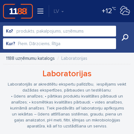
°C
+12
LV
Ko?
Kur?
1188 uzņēmumu katalogs
Laboratorijas
Laboratorijas
Laboratorijās ar akreditētu ekspertu palīdzību, iespējams veikt
dažādas ekspertīzes, pārbaudes un testēšanu:
• ūdens analīzes;
• pārtikas produktu kvalitātes pārbaudi un
analīzes;
• kosmētikas kvalitātes pārbaudi;
• vides analīzes,
kurināmā analīzes.
Tiek piedāvāts arī laboratoriju aprīkojums
un iekārtas – ūdens attīrīšanas sistēmas, graudu, piena un
gaļas analizatori, pH meti, filtri, ķīmijas un mikrobioloģijas
aparatūra, kā arī to uzstādīšana un serviss.