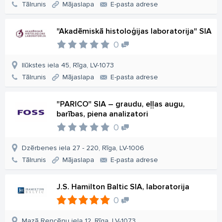
Tālrunis
Mājaslapa
E-pasta adrese
"Akadēmiskā histoloģijas laboratorija" SIA
0
Ilūkstes iela 45, Rīga, LV-1073
Tālrunis
Mājaslapa
E-pasta adrese
"PARICO" SIA – graudu, eļļas augu,
barības, piena analizatori
0
Dzērbenes iela 27 - 220, Rīga, LV-1006
Tālrunis
Mājaslapa
E-pasta adrese
J.S. Hamilton Baltic SIA, laboratorija
0
Mazā Rencēnu iela 12, Rīga, LV-1073