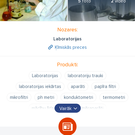
5
foto
2
video
Nozares:
Laboratorijas
Ķīmiskās preces
Produkti:
Laboratorijas
laboratoriju trauki
laboratorijas iekārtas
aparāti
papīra filtri
mikrofiltri
ph metri
konduktometri
termometri
mācību līdzekļi ķīmijā
mēraparāti
Vairāk
laboratorijas iekārtas