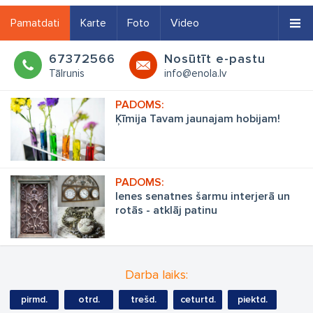
Pamatdati
Karte
Foto
Video
67372566
Nosūtīt e-pastu
Tālrunis
info@enola.lv
Ķīmija Tavam jaunajam hobijam!
Ienes senatnes šarmu interjerā un
rotās - atklāj patinu
Darba laiks:
pirmd.
otrd.
trešd.
ceturtd.
piektd.