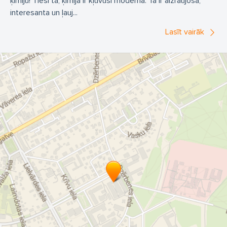
ķīmiju! Tieši tā, ķīmija ir kļuvusi moderna. Tā ir aizraujoša,
interesanta un ļauj...
Lasīt vairāk