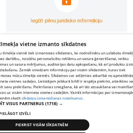
Iegūt pilnu juridisko informāciju
 tīmekļa vietne izmanto sīkdatnes
 tīmekļa vietnē tiek izmantotas sīkdatnes, lai nodrošinātu un uzlabotu tīmek
nes darbību., nosūtītu personalizētu reklāmu un satura ģenerēšanai, veiktu
āmas un satura mērījumus, auditorijas datu apkopošanu, kā arī produktu izst
zlabošanu. Zemāk sniedzam informāciju par visām sīkdatnēm, kuras tiek
ntotas mūsu tīmekļa vietnēs. Sīkdatnes var atšķirties atkarībā no apmeklētā
rneta vietnes sadaļas. Lietotājam jebkurā brīdī ir iespēja piekrist, atteikties va
īt savu piekrišanu. Piekrišanas sniegšana, kā arī tās atsaukšana vai mainīša
ecas uz visām interneta vietnes sadaļām. Vairāk informācijas par izmantotaj
atnēm skatīt
sīkdatņu izmantošanas noteikumos.
ĪT VISUS PARTNERUS
(1718) →
PIELĀGOT IZVĒLI
PIEKRIST VISĀM SĪKDATNĒM