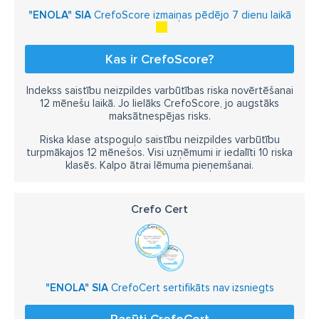
"ENOLA" SIA
CrefoScore izmaiņas pēdējo 7 dienu laikā
Kas ir CrefoScore?
Indekss saistību neizpildes varbūtības riska novērtēšanai
12 mēnešu laikā. Jo lielāks CrefoScore, jo augstāks
maksātnespējas risks.
Riska klase atspoguļo saistību neizpildes varbūtību
turpmākajos 12 mēnešos. Visi uzņēmumi ir iedalīti 10 riska
klasēs. Kalpo ātrai lēmuma pieņemšanai.
Crefo Cert
"ENOLA" SIA
CrefoCert sertifikāts nav izsniegts
Pasūti CrefoCert