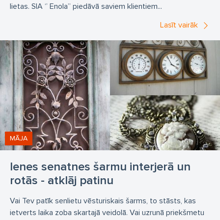
lietas. SIA ‘’ Enola’’ piedāvā saviem klientiem...
Lasīt vairāk
MĀJA
Ienes senatnes šarmu interjerā un
rotās - atklāj patinu
Vai Tev patīk senlietu vēsturiskais šarms, to stāsts, kas
ietverts laika zoba skartajā veidolā. Vai uzrunā priekšmetu