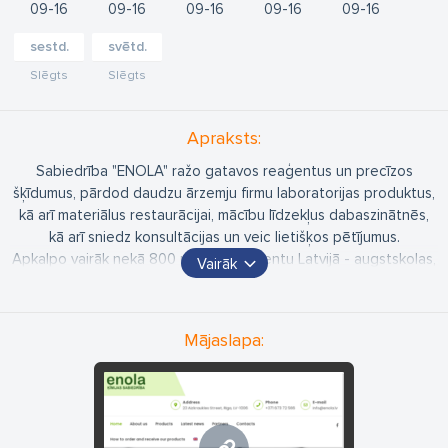
09
16
09
16
09
16
09
16
09
16
sestd.
svētd.
Slēgts
Slēgts
Apraksts:
Sabiedrība "ENOLA" ražo gatavos reaģentus un precīzos
šķīdumus, pārdod daudzu ārzemju firmu laboratorijas produktus,
kā arī materiālus restaurācijai, mācību līdzekļus dabaszinātnēs,
kā arī sniedz konsultācijas un veic lietišķos pētījumus.
Apkalpo vairāk nekā 800 pastāvīgo klientu Latvijā - augstskolas,
Vairāk
institūtus, medicīnas un valsts iestādes, ražošanas uzņēmumus.
Sadarbojas ar vairāk kā 30 ārvalstu partneriem.
Mājaslapa: