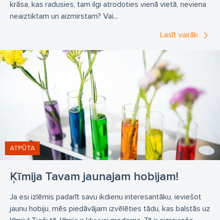
krāsa, kas radusies, tam ilgi atrodoties vienā vietā, neviena
neaiztiktam un aizmirstam? Vai...
Lasīt vairāk
ATPŪTA
Ķīmija Tavam jaunajam hobijam!
Ja esi izlēmis padarīt savu ikdienu interesantāku, ieviešot
jaunu hobiju, mēs piedāvājam izvēlēties tādu, kas balstās uz