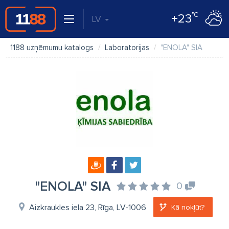
°C
+23
LV
1188 uzņēmumu katalogs
Laboratorijas
"ENOLA" SIA
"ENOLA" SIA
0
Aizkraukles iela 23, Rīga, LV-1006
Kā nokļūt?