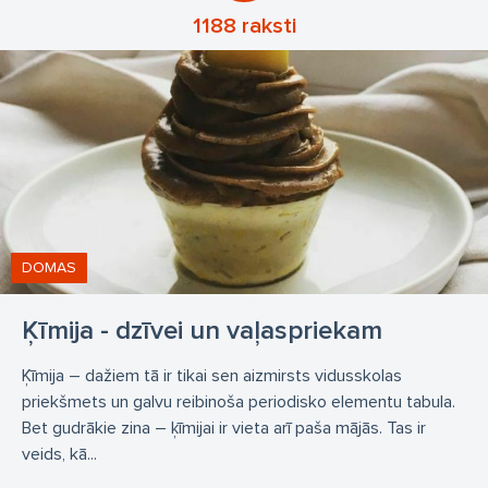
1188 raksti
DOMAS
Ķīmija - dzīvei un vaļaspriekam
Ķīmija – dažiem tā ir tikai sen aizmirsts vidusskolas
priekšmets un galvu reibinoša periodisko elementu tabula.
Bet gudrākie zina – ķīmijai ir vieta arī paša mājās. Tas ir
veids, kā...