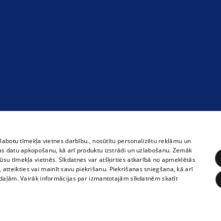
zlabotu tīmekļa vietnes darbību., nosūtītu personalizētu reklāmu un
as datu apkopošanu, kā arī produktu izstrādi un uzlabošanu. Zemāk
su tīmekļa vietnēs. Sīkdatnes var atšķirties atkarībā no apmeklētās
, atteikties vai mainīt savu piekrišanu. Piekrišanas sniegšana, kā arī
adaļām. Vairāk informācijas par izmantotajām sīkdatnēm skatīt