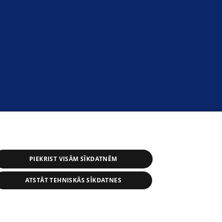
PIEKRIST VISĀM SĪKDATNĒM
ATSTĀT TEHNISKĀS SĪKDATNES