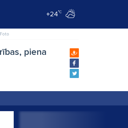
°C
+24
Foto
rības, piena