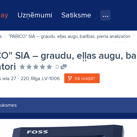
lay
Uzņēmumi
Satiksme
s
"PARICO" SIA – graudu, eļļas augu, barības, piena analizatori
O" SIA – graudu, eļļas augu, ba
tori
0
iela 27 - 220, Rīga, LV-1006
Kā nokļūt?
auksmes