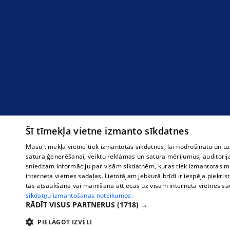
Šī tīmekļa vietne izmanto sīkdatnes
Mūsu tīmekļa vietnē tiek izmantotas sīkdatnes, lai nodrošinātu un u
satura ģenerēšanai, veiktu reklāmas un satura mērījumus, auditorij
sniedzam informāciju par visām sīkdatnēm, kuras tiek izmantotas mū
interneta vietnes sadaļas. Lietotājam jebkurā brīdī ir iespēja piekrist
tās atsaukšana vai mainīšana attiecas uz visām interneta vietnes s
sīkdatņu izmantošanas noteikumos.
RĀDĪT VISUS PARTNERUS
(1718) →
PIELĀGOT IZVĒLI