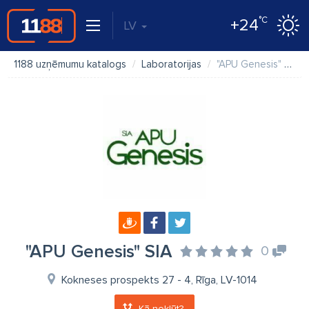
°C
+24
LV
1188 uzņēmumu katalogs
Laboratorijas
"APU Genesis" SIA
"APU Genesis" SIA
0
Kokneses prospekts 27 - 4, Rīga, LV-1014
Kā nokļūt?