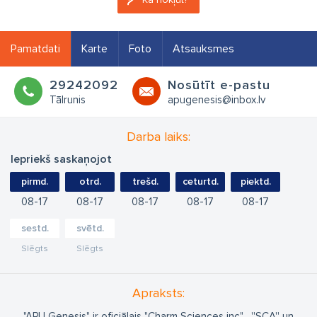
Pamatdati
Karte
Foto
Atsauksmes
29242092
Nosūtīt e-pastu
Tālrunis
apugenesis@inbox.lv
Darba laiks:
Iepriekš saskaņojot
pirmd.
otrd.
trešd.
ceturtd.
piektd.
08
17
08
17
08
17
08
17
08
17
sestd.
svētd.
Slēgts
Slēgts
Apraksts:
"APU Genesis" ir oficiālais "Charm Sciences inc" , ''SCA'' un