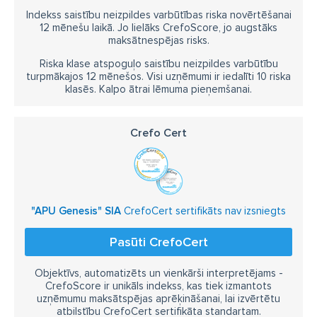
Indekss saistību neizpildes varbūtības riska novērtēšanai
12 mēnešu laikā. Jo lielāks CrefoScore, jo augstāks
maksātnespējas risks.
Riska klase atspoguļo saistību neizpildes varbūtību
turpmākajos 12 mēnešos. Visi uzņēmumi ir iedalīti 10 riska
klasēs. Kalpo ātrai lēmuma pieņemšanai.
Crefo Cert
"APU Genesis" SIA
CrefoCert sertifikāts nav izsniegts
Pasūti CrefoCert
Objektīvs, automatizēts un vienkārši interpretējams -
CrefoScore ir unikāls indekss, kas tiek izmantots
uzņēmumu maksātspējas aprēķināšanai, lai izvērtētu
atbilstību CrefoCert sertifikāta standartam.