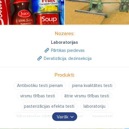
Nozares:
Laboratorijas
Pārtikas piedevas
Deratizācija, dezinsekcija
Produkti:
Antibiotiku testi pienam
piena kvalitātes testi
virsmu tīrības testi
ātrie virsmu tīrības testi
pasterizācijas efekta testi
laboratoriju
laboratorijas iekārtas
krioskopi
termostati
Vairāk
mikotoksīnu testi graudiem
graudu kvalitātes testi