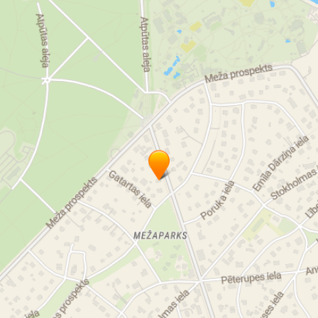
aflotoksīnu testi pienam
aflotoksīnu testi graudiem
DON testi graudiem
ātrie graudu kvalitātes testi
piena analizatori
luminometri
inhibitoru testi pienam
piena skābuma testi
gatavās batotnes mikrobioloģijai
enterobaktērijas
koliformas
raugi
pelējums