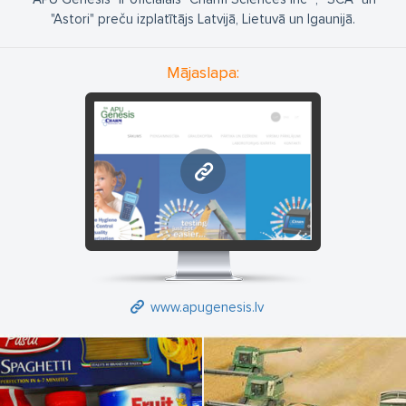
"Astori" preču izplatītājs Latvijā, Lietuvā un Igaunijā.
Mājaslapa:
www.apugenesis.lv
www.apugenesis.lv