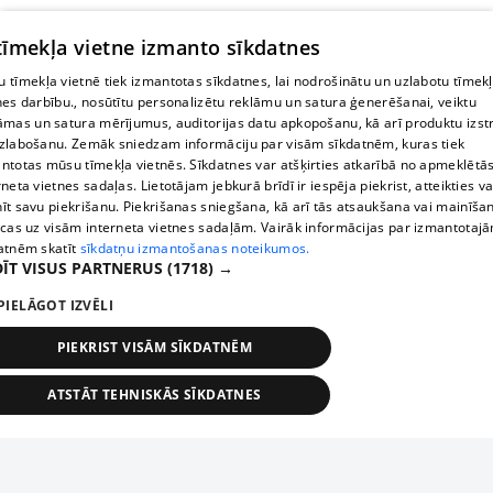
 tīmekļa vietne izmanto sīkdatnes
 tīmekļa vietnē tiek izmantotas sīkdatnes, lai nodrošinātu un uzlabotu tīmek
nes darbību., nosūtītu personalizētu reklāmu un satura ģenerēšanai, veiktu
āmas un satura mērījumus, auditorijas datu apkopošanu, kā arī produktu izst
zlabošanu. Zemāk sniedzam informāciju par visām sīkdatnēm, kuras tiek
ntotas mūsu tīmekļa vietnēs. Sīkdatnes var atšķirties atkarībā no apmeklētā
rneta vietnes sadaļas. Lietotājam jebkurā brīdī ir iespēja piekrist, atteikties va
īt savu piekrišanu. Piekrišanas sniegšana, kā arī tās atsaukšana vai mainīša
ecas uz visām interneta vietnes sadaļām. Vairāk informācijas par izmantotaj
atnēm skatīt
sīkdatņu izmantošanas noteikumos.
ĪT VISUS PARTNERUS
(1718) →
PIELĀGOT IZVĒLI
PIEKRIST VISĀM SĪKDATNĒM
ATSTĀT TEHNISKĀS SĪKDATNES
TEHNISKĀS/OBLIGĀTĀS
STATISTIKAS
MĒRĶĒŠANA