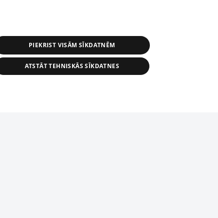
PIEKRIST VISĀM SĪKDATNĒM
ATSTĀT TEHNISKĀS SĪKDATNES
s, tās daļas vai datu bāzē iekļautās
ai informācijas daļas pavairošana vai
ādā formā stingri aizliegta. Tāpat arī ir
tīmekļa vietne nevarēs pilnvērtīgi darboties un sniegt
pielāde automātiskā režīmā. Jebkura
publicētā materiāla pārpublicēšana ir
zliegta bez 1188 web lapas redakcijas