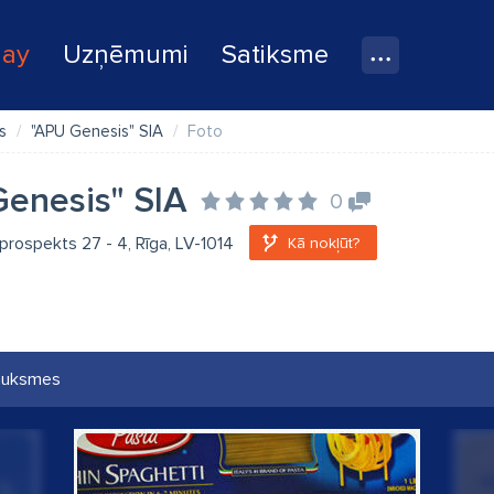
lay
Uzņēmumi
Satiksme
s
"APU Genesis" SIA
Foto
enesis" SIA
0
rospekts 27 - 4, Rīga, LV-1014
Kā nokļūt?
auksmes