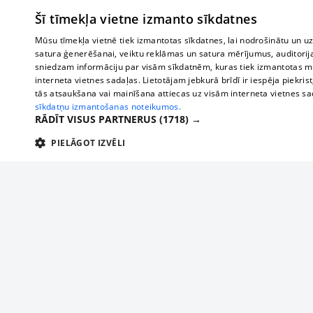
Šī tīmekļa vietne izmanto sīkdatnes
Mūsu tīmekļa vietnē tiek izmantotas sīkdatnes, lai nodrošinātu un u
satura ģenerēšanai, veiktu reklāmas un satura mērījumus, auditorij
sniedzam informāciju par visām sīkdatnēm, kuras tiek izmantotas mū
interneta vietnes sadaļas. Lietotājam jebkurā brīdī ir iespēja piekrist
tās atsaukšana vai mainīšana attiecas uz visām interneta vietnes s
sīkdatņu izmantošanas noteikumos.
RĀDĪT VISUS PARTNERUS
(1718) →
PIELĀGOT IZVĒLI
TEHNISKĀS/OBLIGĀTĀS
STATISTIKAS
M
Tehniskās/
Tehniskās/obligātās sīkdatnes nepieciešamas, lai lietotājs varētu brīvi apm
lietotājam nepieciešamo informāciju.
Par mums
Uzņēmu
Nodrošinātājs
/
Darbības
Reklāma
Autobusi
Nosaukums
Apra
Domēns
ilgums
starptau
Biznesa klientiem