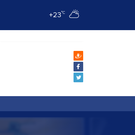
°C
+23