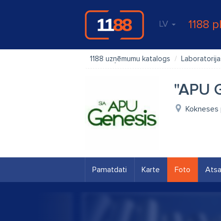
1188 p
LV
1188 uzņēmumu katalogs
Laboratorija
"APU G
Kokneses p
Pamatdati
Karte
Foto
Ats