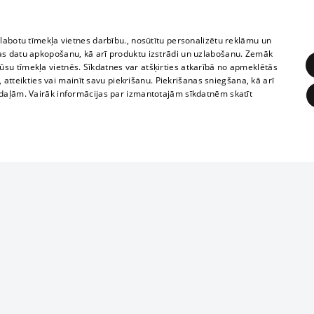
zlabotu tīmekļa vietnes darbību., nosūtītu personalizētu reklāmu un
as datu apkopošanu, kā arī produktu izstrādi un uzlabošanu. Zemāk
su tīmekļa vietnēs. Sīkdatnes var atšķirties atkarībā no apmeklētās
, atteikties vai mainīt savu piekrišanu. Piekrišanas sniegšana, kā arī
adaļām. Vairāk informācijas par izmantotajām sīkdatnēm skatīt
ĒRĶĒŠANA
FUNKCIONĀLĀS
NEKLASIFICĒTĀS
1188 datu bāze
obligātās
Statistikas
Mērķēšana
Funkcionālās
Neklasificētās
informācijas, v
izplatīšana jebk
eklēt un pārlūkot tīmekļa vietni un izmantot tās piedāvātās iespējas. Bez šīm sīkdatnēm 
aizliegta leju
mi
Kinoteātros
1188 web lapā 
, vilcieni,
TV programma
kategoriski ai
ksts
tiskie reisi
atļaujas.
Līguma noteikumi