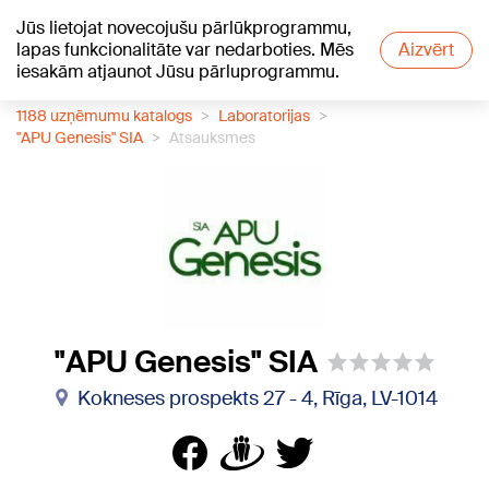
Jūs lietojat novecojušu pārlūkprogrammu,
+17
°C
lapas funkcionalitāte var nedarboties. Mēs
Aizvērt
iesakām atjaunot Jūsu pārluprogrammu.
1188 uzņēmumu katalogs
Laboratorijas
"APU Genesis" SIA
Atsauksmes
"APU Genesis" SIA
Kokneses prospekts 27 - 4, Rīga, LV-1014