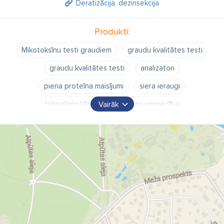
Deratizācija, dezinsekcija
Produkti:
Mikotoksīnu testi graudiem
graudu kvalitātes testi
graudu kvalitātes testi
analizatori
piena proteīna maisījumi
siera ieraugi
tehnoloģiskās piedevas piensaimniecībai
Vairāk
siera ražošana