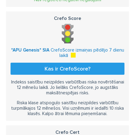
Crefo Score
"APU Genesis" SIA
CrefoScore izmaiņas pēdējo 7 dienu
laikā
Kas ir CrefoScore?
Indekss saistību neizpildes varbūtības riska novērtēšanai
12 mēnešu laikā. Jo lielāks CrefoScore, jo augstāks
maksātnespējas risks.
Riska klase atspoguļo saistību neizpildes varbūtību
turpmākajos 12 mēnešos. Visi uzņēmumi ir iedalīti 10 riska
klasēs. Kalpo ātrai lēmuma pieņemšanai.
Crefo Cert