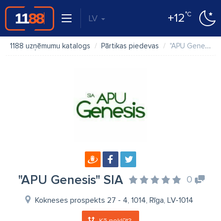
°C
+12
LV
1188 uzņēmumu katalogs
Pārtikas piedevas
"APU Genesis" SIA
"APU Genesis" SIA
0
Kokneses prospekts 27 - 4, 1014, Rīga, LV-1014
Kā nokļūt?