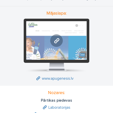
Mājaslapa:
www.apugenesis.lv
www.apugenesis.lv
Nozares:
Pārtikas piedevas
Laboratorijas