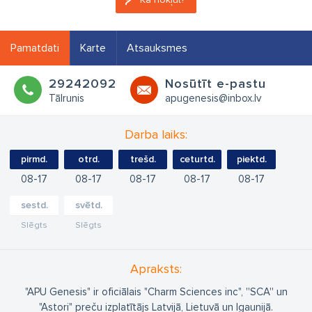
Pamatdati
Karte
Atsauksmes
29242092
Nosūtīt e-pastu
Tālrunis
apugenesis@inbox.lv
Darba laiks:
pirmd.
otrd.
trešd.
ceturtd.
piektd.
08
17
08
17
08
17
08
17
08
17
sestd.
svētd.
Slēgts
Slēgts
Apraksts:
"APU Genesis" ir oficiālais "Charm Sciences inc", ''SCA'' un
"Astori" preču izplatītājs Latvijā, Lietuvā un Igaunijā.