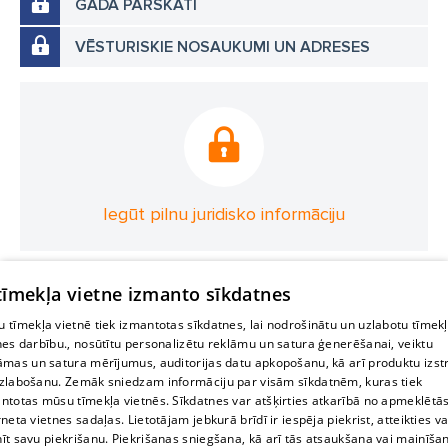
GADA PĀRSKATI
VĒSTURISKIE NOSAUKUMI UN ADRESES
Iegūt pilnu juridisko informāciju
 tīmekļa vietne izmanto sīkdatnes
 tīmekļa vietnē tiek izmantotas sīkdatnes, lai nodrošinātu un uzlabotu tīmek
nes darbību., nosūtītu personalizētu reklāmu un satura ģenerēšanai, veiktu
āmas un satura mērījumus, auditorijas datu apkopošanu, kā arī produktu izst
zlabošanu. Zemāk sniedzam informāciju par visām sīkdatnēm, kuras tiek
ntotas mūsu tīmekļa vietnēs. Sīkdatnes var atšķirties atkarībā no apmeklētā
rneta vietnes sadaļas. Lietotājam jebkurā brīdī ir iespēja piekrist, atteikties va
īt savu piekrišanu. Piekrišanas sniegšana, kā arī tās atsaukšana vai mainīša