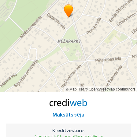
© MapTiler
© OpenStreetMap contributors
Maksātspēja
Kredītvēsture:
Nav reģistrēti negatīvi negadījumi