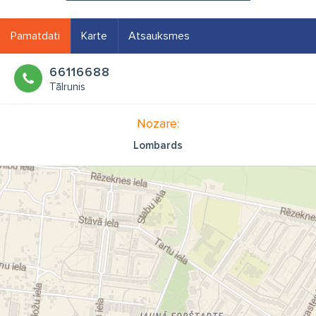
Pamatdati
Karte
Atsauksmes
66116688
Tālrunis
Nozare:
Lombards