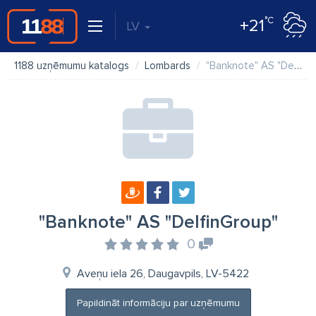
°C
+21
LV
1188 uzņēmumu katalogs
Lombards
"Banknote" AS "DelfinGroup"
"Banknote" AS "DelfinGroup"
0
Aveņu iela 26, Daugavpils, LV-5422
Papildināt informāciju par uzņēmumu