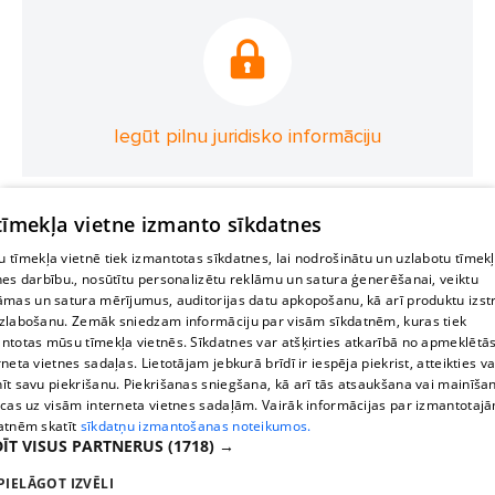
Iegūt pilnu juridisko informāciju
 tīmekļa vietne izmanto sīkdatnes
 tīmekļa vietnē tiek izmantotas sīkdatnes, lai nodrošinātu un uzlabotu tīmek
nes darbību., nosūtītu personalizētu reklāmu un satura ģenerēšanai, veiktu
āmas un satura mērījumus, auditorijas datu apkopošanu, kā arī produktu izst
zlabošanu. Zemāk sniedzam informāciju par visām sīkdatnēm, kuras tiek
ntotas mūsu tīmekļa vietnēs. Sīkdatnes var atšķirties atkarībā no apmeklētā
rneta vietnes sadaļas. Lietotājam jebkurā brīdī ir iespēja piekrist, atteikties va
īt savu piekrišanu. Piekrišanas sniegšana, kā arī tās atsaukšana vai mainīša
ecas uz visām interneta vietnes sadaļām. Vairāk informācijas par izmantotaj
atnēm skatīt
sīkdatņu izmantošanas noteikumos.
ĪT VISUS PARTNERUS
(1718) →
PIELĀGOT IZVĒLI