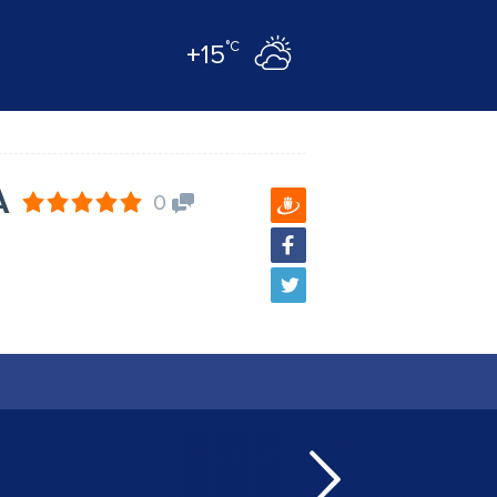
°C
+15
A
0