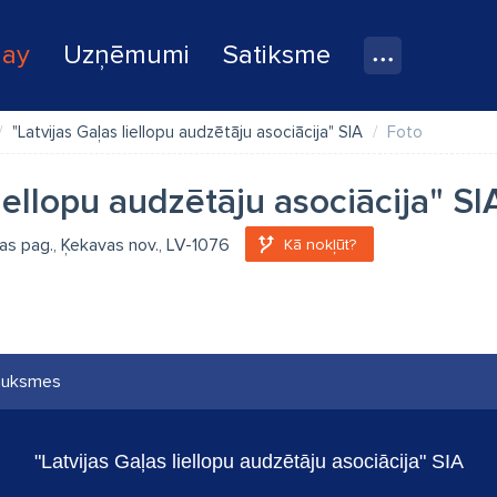
lay
Uzņēmumi
Satiksme
"Latvijas Gaļas liellopu audzētāju asociācija" SIA
Foto
liellopu audzētāju asociācija" SI
avas pag., Ķekavas nov., LV-1076
Kā nokļūt?
auksmes
"Latvijas Gaļas liellopu audzētāju asociācija" SIA