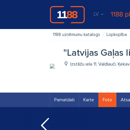
1188 p
LV
1188 uzņēmumu katalogs
Lopkopība
"Latvijas Gaļas 
Izstāžu iela 11, Valdlauči, Ķek
Pamatdati
Karte
Foto
Ats