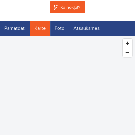
Kā nokļūt?
Pamatdati
Karte
Foto
Atsauksmes