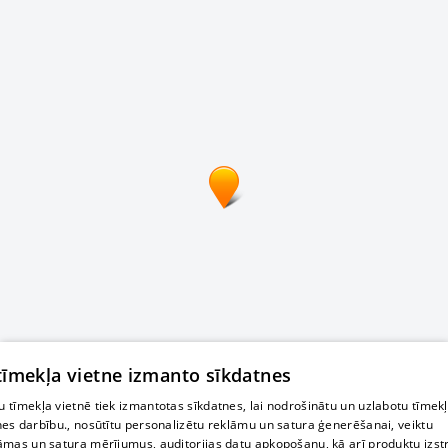
 tīmekļa vietne izmanto sīkdatnes
 tīmekļa vietnē tiek izmantotas sīkdatnes, lai nodrošinātu un uzlabotu tīmek
nes darbību., nosūtītu personalizētu reklāmu un satura ģenerēšanai, veiktu
āmas un satura mērījumus, auditorijas datu apkopošanu, kā arī produktu izst