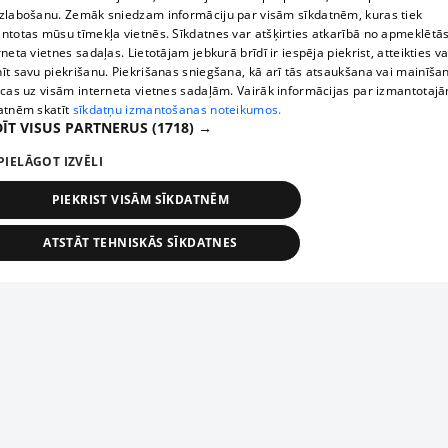
zlabošanu. Zemāk sniedzam informāciju par visām sīkdatnēm, kuras tiek
ntotas mūsu tīmekļa vietnēs. Sīkdatnes var atšķirties atkarībā no apmeklētā
rneta vietnes sadaļas. Lietotājam jebkurā brīdī ir iespēja piekrist, atteikties va
īt savu piekrišanu. Piekrišanas sniegšana, kā arī tās atsaukšana vai mainīša
ecas uz visām interneta vietnes sadaļām. Vairāk informācijas par izmantotaj
atnēm skatīt
sīkdatņu izmantošanas noteikumos.
ĪT VISUS PARTNERUS
(1718) →
PIELĀGOT IZVĒLI
PIEKRIST VISĀM SĪKDATNĒM
ATSTĀT TEHNISKĀS SĪKDATNES
TEHNISKĀS/OBLIGĀTĀS
STATISTIKAS
MĒRĶĒŠANA
FUNKCIONĀLĀS
NEKLASIFICĒTĀS
ehniskās/obligātās
Statistikas
Mērķēšana
Funkcionālās
Neklasificēt