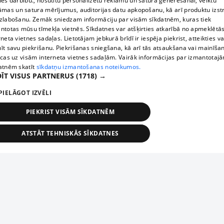
nes darbību., nosūtītu personalizētu reklāmu un satura ģenerēšanai, veiktu
āmas un satura mērījumus, auditorijas datu apkopošanu, kā arī produktu izst
zlabošanu. Zemāk sniedzam informāciju par visām sīkdatnēm, kuras tiek
ntotas mūsu tīmekļa vietnēs. Sīkdatnes var atšķirties atkarībā no apmeklētā
rneta vietnes sadaļas. Lietotājam jebkurā brīdī ir iespēja piekrist, atteikties va
īt savu piekrišanu. Piekrišanas sniegšana, kā arī tās atsaukšana vai mainīša
ecas uz visām interneta vietnes sadaļām. Vairāk informācijas par izmantotaj
atnēm skatīt
sīkdatņu izmantošanas noteikumos.
ĪT VISUS PARTNERUS
(1718) →
PIELĀGOT IZVĒLI
PIEKRIST VISĀM SĪKDATNĒM
ATSTĀT TEHNISKĀS SĪKDATNES
TEHNISKĀS/OBLIGĀTĀS
STATISTIKAS
MĒRĶĒŠANA
FUNKCIONĀLĀS
NEKLASIFICĒTĀS
ehniskās/obligātās
Statistikas
Mērķēšana
Funkcionālās
Neklasificēt