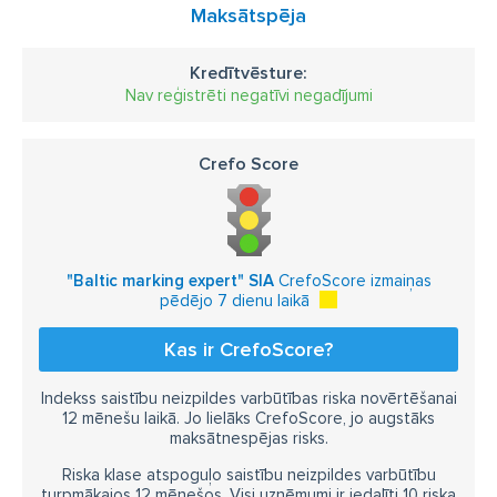
Maksātspēja
Kredītvēsture:
Nav reģistrēti negatīvi negadījumi
Crefo Score
"Baltic marking expert" SIA
CrefoScore izmaiņas
pēdējo 7 dienu laikā
Kas ir CrefoScore?
Indekss saistību neizpildes varbūtības riska novērtēšanai
12 mēnešu laikā. Jo lielāks CrefoScore, jo augstāks
maksātnespējas risks.
Riska klase atspoguļo saistību neizpildes varbūtību
turpmākajos 12 mēnešos. Visi uzņēmumi ir iedalīti 10 riska