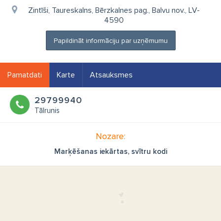
Zintīši, Taureskalns, Bērzkalnes pag., Balvu nov., LV-
4590
Papildināt informāciju par uzņēmumu
Pamatdati
Karte
Atsauksmes
29799940
Tālrunis
Nozare:
Marķēšanas iekārtas, svītru kodi