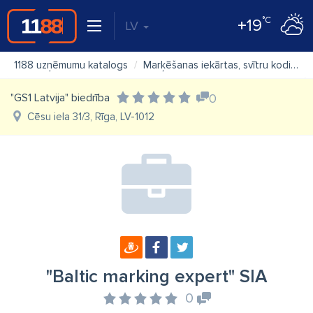
°C
+19
LV
1188 uzņēmumu katalogs
Marķēšanas iekārtas, svītru kodi
"
"GS1 Latvija" biedrība
0
Cēsu iela 31/3, Rīga, LV-1012
"Baltic marking expert" SIA
0