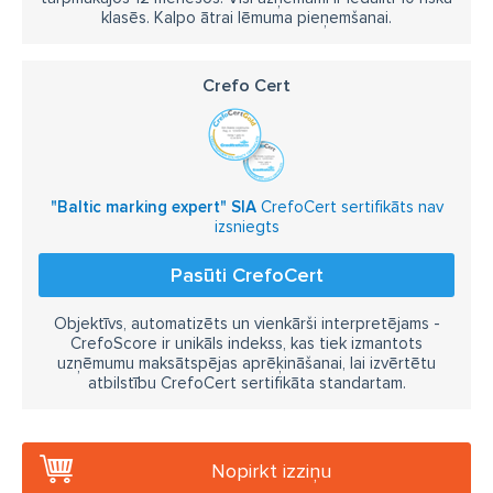
klasēs. Kalpo ātrai lēmuma pieņemšanai.
Crefo Cert
"Baltic marking expert" SIA
CrefoCert sertifikāts nav
izsniegts
Pasūti CrefoCert
Objektīvs, automatizēts un vienkārši interpretējams -
CrefoScore ir unikāls indekss, kas tiek izmantots
uzņēmumu maksātspējas aprēķināšanai, lai izvērtētu
atbilstību CrefoCert sertifikāta standartam.
Nopirkt izziņu