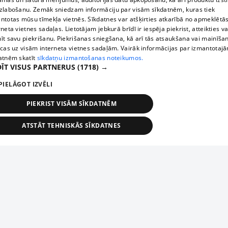
zlabošanu. Zemāk sniedzam informāciju par visām sīkdatnēm, kuras tiek
ntotas mūsu tīmekļa vietnēs. Sīkdatnes var atšķirties atkarībā no apmeklētā
rneta vietnes sadaļas. Lietotājam jebkurā brīdī ir iespēja piekrist, atteikties va
īt savu piekrišanu. Piekrišanas sniegšana, kā arī tās atsaukšana vai mainīša
ecas uz visām interneta vietnes sadaļām. Vairāk informācijas par izmantotaj
atnēm skatīt
sīkdatņu izmantošanas noteikumos.
ĪT VISUS PARTNERUS
(1718) →
PIELĀGOT IZVĒLI
PIEKRIST VISĀM SĪKDATNĒM
ATSTĀT TEHNISKĀS SĪKDATNES
TEHNISKĀS/OBLIGĀTĀS
STATISTIKAS
MĒRĶĒŠANA
FUNKCIONĀLĀS
NEKLASIFICĒTĀS
ehniskās/obligātās
Statistikas
Mērķēšana
Funkcionālās
Neklasificēt