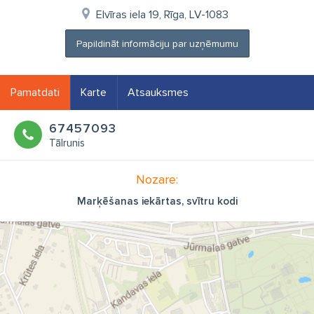
Elvīras iela 19, Rīga, LV-1083
Papildināt informāciju par uzņēmumu
Pamatdati
Karte
Atsauksmes
67457093
Tālrunis
Nozare:
Marķēšanas iekārtas, svītru kodi