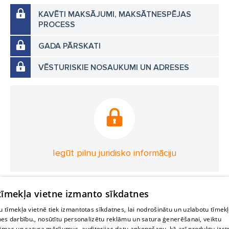
KAVĒTI MAKSĀJUMI, MAKSĀTNESPĒJAS
PROCESS
GADA PĀRSKATI
VĒSTURISKIE NOSAUKUMI UN ADRESES
Iegūt pilnu juridisko informāciju
 tīmekļa vietne izmanto sīkdatnes
 tīmekļa vietnē tiek izmantotas sīkdatnes, lai nodrošinātu un uzlabotu tīmek
nes darbību., nosūtītu personalizētu reklāmu un satura ģenerēšanai, veiktu
āmas un satura mērījumus, auditorijas datu apkopošanu, kā arī produktu izst