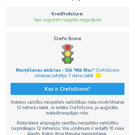
Kredītvēsture:
Nav reģistrēti negatīvi negadījumi
Crefo Score
Marķēšanas iekārtas - SIA "Mik Mac"
CrefoScore
izmaiņas pēdējo 7 dienu laikā
Kas ir CrefoScore?
Indekss saistību neizpildes varbūtības riska novērtēšanai
12 mēnešu laikā. Jo lielāks CrefoScore, jo augstāks
maksātnespējas risks.
Riska klase atspoguļo saistību neizpildes varbūtību
turpmākajos 12 mēnešos. Visi uzņēmumi ir iedalīti 10 riska
klasēs. Kalpo ātrai lēmuma pieņemšanai.