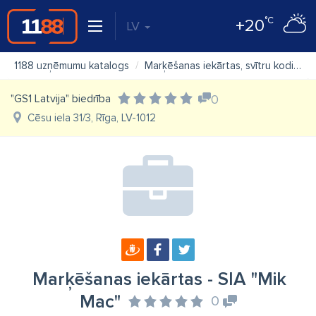
°C
+20
LV
1188 uzņēmumu katalogs
Marķēšanas iekārtas, svītru kodi
M
"GS1 Latvija" biedrība
0
Cēsu iela 31/3, Rīga, LV-1012
Marķēšanas iekārtas - SIA "Mik
Mac"
0