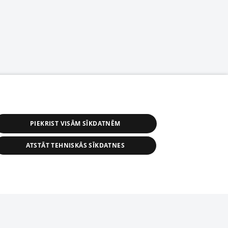
PIEKRIST VISĀM SĪKDATNĒM
ATSTĀT TEHNISKĀS SĪKDATNES