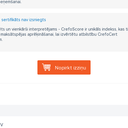
ieņemšanai.
sertifikāts nav izsniegts
ts un vienkārši interpretējams - CrefoScore ir unikāls indekss, kas t
aksātspējas aprēķināšanai, lai izvērtētu atbilstību CrefoCert
m.
Nopirkt izziņu
DV