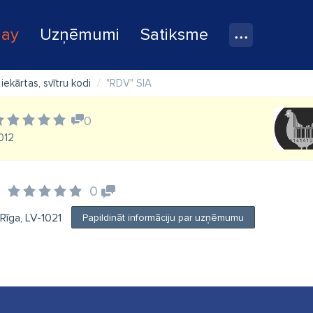
lay
Uzņēmumi
Satiksme
ekārtas, svītru kodi
"RDV" SIA
0
1012
0
 Rīga, LV-1021
Papildināt informāciju par uzņēmumu