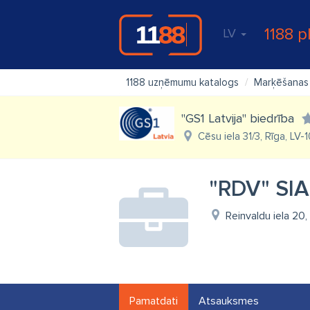
1188 p
LV
1188 uzņēmumu katalogs
Marķēšanas i
"GS1 Latvija" biedrība
Cēsu iela 31/3, Rīga, LV-
"RDV" SIA
Reinvaldu iela 20,
Pamatdati
Atsauksmes