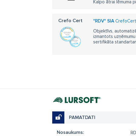
Kalpo ātrai lēmuma p
Crefo Cert
"RDV" SIA
CrefoCert 
Objektīvs, automatizē
izmantots uzņēmumu m
sertifikāta standarta
PAMATDATI
Nosaukums:
R