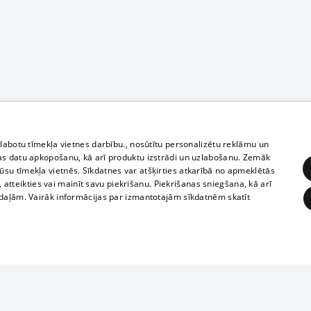
zlabotu tīmekļa vietnes darbību., nosūtītu personalizētu reklāmu un
as datu apkopošanu, kā arī produktu izstrādi un uzlabošanu. Zemāk
su tīmekļa vietnēs. Sīkdatnes var atšķirties atkarībā no apmeklētās
, atteikties vai mainīt savu piekrišanu. Piekrišanas sniegšana, kā arī
adaļām. Vairāk informācijas par izmantotajām sīkdatnēm skatīt
ĒRĶĒŠANA
FUNKCIONĀLĀS
NEKLASIFICĒTĀS