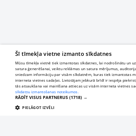
Šī tīmekļa vietne izmanto sīkdatnes
Mūsu tīmekļa vietnē tiek izmantotas sīkdatnes, lai nodrošinātu un u
satura ģenerēšanai, veiktu reklāmas un satura mērījumus, auditorij
sniedzam informāciju par visām sīkdatnēm, kuras tiek izmantotas mū
interneta vietnes sadaļas. Lietotājam jebkurā brīdī ir iespēja piekrist
tās atsaukšana vai mainīšana attiecas uz visām interneta vietnes s
sīkdatņu izmantošanas noteikumos.
RĀDĪT VISUS PARTNERUS
(1718) →
PIELĀGOT IZVĒLI
TEHNISKĀS/OBLIGĀTĀS
STATISTIKAS
M