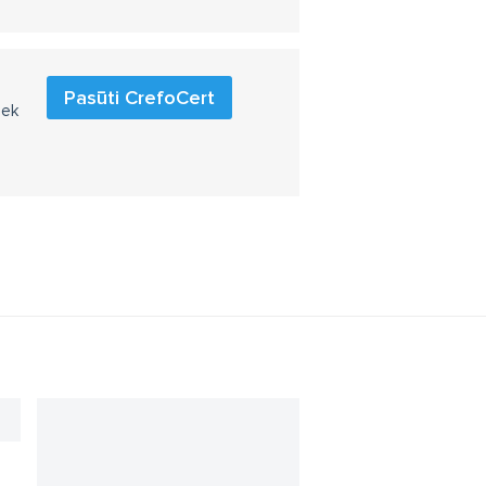
Pasūti CrefoCert
iek