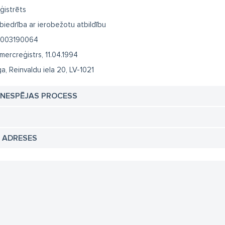
ģistrēts
biedrība ar ierobežotu atbildību
003190064
mercreģistrs, 11.04.1994
ga, Reinvaldu iela 20, LV-1021
TNESPĒJAS PROCESS
N ADRESES