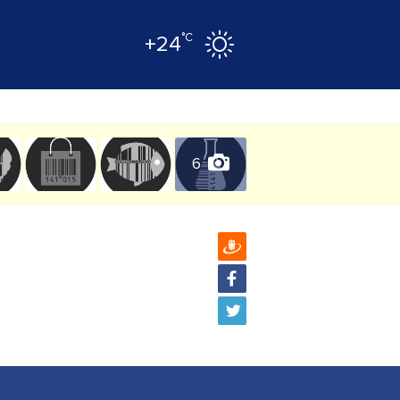
°C
+24
6