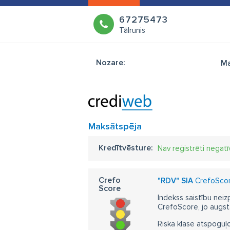
67275473
Tālrunis
Nozare:
Ma
Maksātspēja
Kredītvēsture:
Nav reģistrēti negatī
Crefo
"RDV" SIA
CrefoScore
Score
Indekss saistību neiz
CrefoScore, jo augst
Riska klase atspoguļo