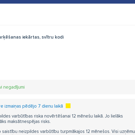
rķēšanas iekārtas, svītru kodi
vi negadījumi
 izmaiņas pēdējo 7 dienu laikā
pildes varbūtības riska novērtēšanai 12 mēnešu laikā. Jo lielāks
āks maksātnespējas risks.
 saistību neizpildes varbūtību turpmākajos 12 mēnešos. Visi uzņēmumi i