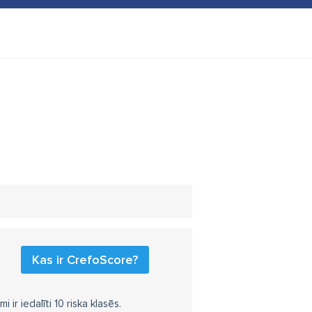
Kas ir CrefoScore?
r iedalīti 10 riska klasēs.