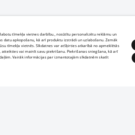
zlabotu tīmekļa vietnes darbību., nosūtītu personalizētu reklāmu un
as datu apkopošanu, kā arī produktu izstrādi un uzlabošanu. Zemāk
su tīmekļa vietnēs. Sīkdatnes var atšķirties atkarībā no apmeklētās
, atteikties vai mainīt savu piekrišanu. Piekrišanas sniegšana, kā arī
adaļām. Vairāk informācijas par izmantotajām sīkdatnēm skatīt
ĒRĶĒŠANA
FUNKCIONĀLĀS
NEKLASIFICĒTĀS
1188 datu bāze
obligātās
Statistikas
Mērķēšana
Funkcionālās
Neklasificētās
informācijas, v
izplatīšana jebk
eklēt un pārlūkot tīmekļa vietni un izmantot tās piedāvātās iespējas. Bez šīm sīkdatnēm 
aizliegta leju
mi
Kinoteātros