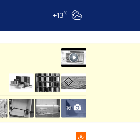
°C
+13
16