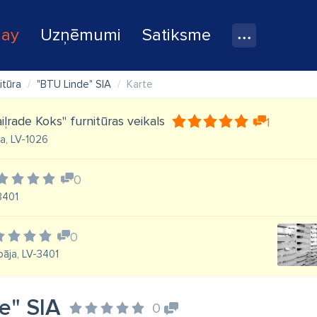
lay
Uzņēmumi
Satiksme
itūra
"BTU Linde" SIA
Karte
iļrade Koks" furnitūras veikals
1
īga, LV-1026
0
-3401
0
pāja, LV-3401
e" SIA
0