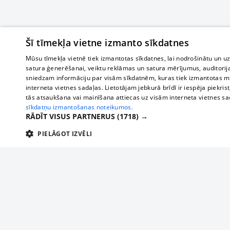
Šī tīmekļa vietne izmanto sīkdatnes
Mūsu tīmekļa vietnē tiek izmantotas sīkdatnes, lai nodrošinātu un u
satura ģenerēšanai, veiktu reklāmas un satura mērījumus, auditorij
sniedzam informāciju par visām sīkdatnēm, kuras tiek izmantotas mū
interneta vietnes sadaļas. Lietotājam jebkurā brīdī ir iespēja piekrist
tās atsaukšana vai mainīšana attiecas uz visām interneta vietnes s
sīkdatņu izmantošanas noteikumos.
RĀDĪT VISUS PARTNERUS
(1718) →
PIELĀGOT IZVĒLI
TEHNISKĀS/OBLIGĀTĀS
STATISTIKAS
M
Tehniskās/
Tehniskās/obligātās sīkdatnes nepieciešamas, lai lietotājs varētu brīvi apm
lietotājam nepieciešamo informāciju.
Par mums
Uzņēmu