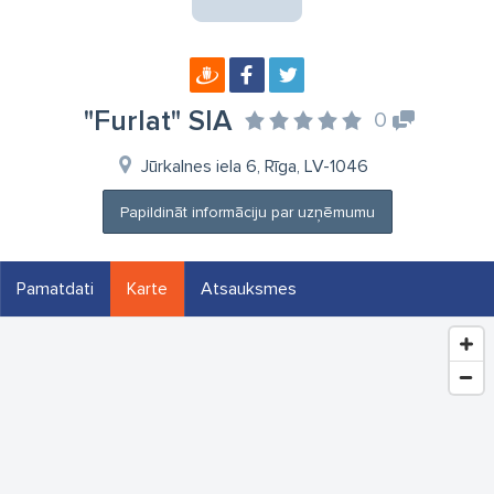
"Furlat" SIA
0
Jūrkalnes iela 6, Rīga, LV-1046
Papildināt informāciju par uzņēmumu
Pamatdati
Karte
Atsauksmes