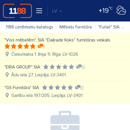
°C
+19
LV
1188 uzņēmumu katalogs
Mēbeļu furnitūra
"Furlat" SIA
K
"Viss mēbelēm", SIA "Daiļrade Koks" furnitūras veikals
1
Čiekurkalna 1. līnija 11, Rīga, LV-1026
"EIRA GROUP" SIA
0
Ādu iela 27, Liepāja, LV-3401
"GS Furnitūra" SIA
0
Ganību iela 197/205, Liepāja, LV-3401