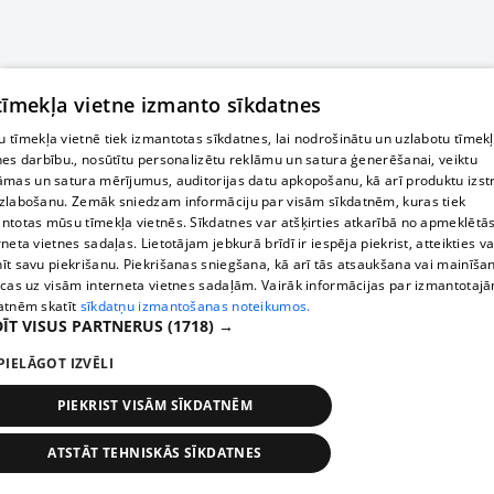
 tīmekļa vietne izmanto sīkdatnes
 tīmekļa vietnē tiek izmantotas sīkdatnes, lai nodrošinātu un uzlabotu tīmek
nes darbību., nosūtītu personalizētu reklāmu un satura ģenerēšanai, veiktu
āmas un satura mērījumus, auditorijas datu apkopošanu, kā arī produktu izst
zlabošanu. Zemāk sniedzam informāciju par visām sīkdatnēm, kuras tiek
ntotas mūsu tīmekļa vietnēs. Sīkdatnes var atšķirties atkarībā no apmeklētā
rneta vietnes sadaļas. Lietotājam jebkurā brīdī ir iespēja piekrist, atteikties va
īt savu piekrišanu. Piekrišanas sniegšana, kā arī tās atsaukšana vai mainīša
ecas uz visām interneta vietnes sadaļām. Vairāk informācijas par izmantotaj
atnēm skatīt
sīkdatņu izmantošanas noteikumos.
ĪT VISUS PARTNERUS
(1718) →
PIELĀGOT IZVĒLI
PIEKRIST VISĀM SĪKDATNĒM
ATSTĀT TEHNISKĀS SĪKDATNES