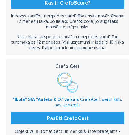
Kas ir CrefoScore?
Indekss saistību neizpildes varbūtības riska novērtēšanai
12 mēnešu laikā. Jo lielāks CrefoScore, jo augstāks
maksātnespējas risks.
Riska klase atspoguļo saistību neizpildes varbūtību
turpmākajos 12 mēnešos. Visi uzņēmumi ir iedalīti 10 riska
klasēs. Kalpo ātrai lēmuma pieņemšanai.
Crefo Cert
"Ikola" SIA "Auteks K.O." veikals
CrefoCert sertifikāts
nav izsniegts
Pasūti CrefoCert
Objektīvs, automatizēts un vienkārši interpretējams -