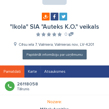
"Ikola" SIA "Auteks K.O." veikals
0
Cēsu iela 7, Valmiera, Valmieras nov., LV-4201
Papildināt informāciju par uzņēmumu
Pamatdati
Karte
Atsauksmes
26118058
Tālrunis
Nozare: