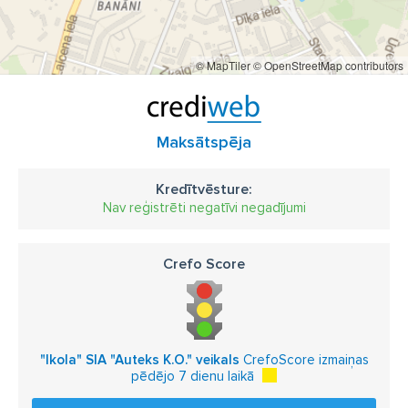
© MapTiler
© OpenStreetMap contributors
Maksātspēja
Kredītvēsture:
Nav reģistrēti negatīvi negadījumi
Crefo Score
"Ikola" SIA "Auteks K.O." veikals
CrefoScore izmaiņas
pēdējo 7 dienu laikā