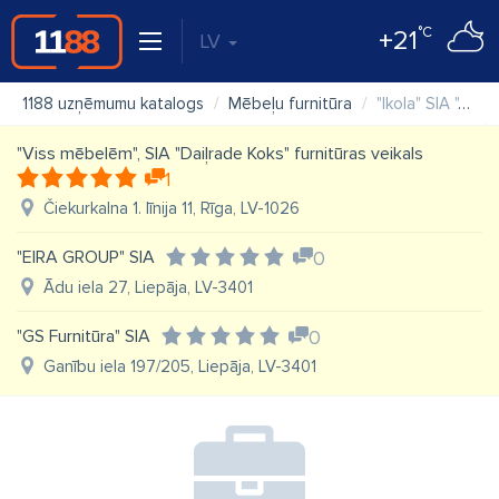
°C
+21
LV
1188 uzņēmumu katalogs
Mēbeļu furnitūra
"Ikola" SIA "Auteks K.O." veikals
"Viss mēbelēm", SIA "Daiļrade Koks" furnitūras veikals
1
Čiekurkalna 1. līnija 11, Rīga, LV-1026
"EIRA GROUP" SIA
0
Ādu iela 27, Liepāja, LV-3401
"GS Furnitūra" SIA
0
Ganību iela 197/205, Liepāja, LV-3401