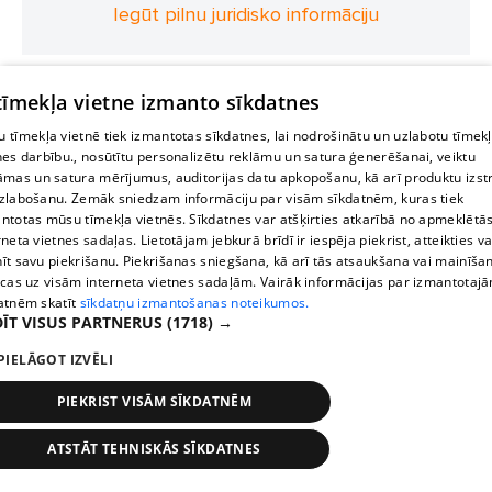
Iegūt pilnu juridisko informāciju
 tīmekļa vietne izmanto sīkdatnes
 tīmekļa vietnē tiek izmantotas sīkdatnes, lai nodrošinātu un uzlabotu tīmek
nes darbību., nosūtītu personalizētu reklāmu un satura ģenerēšanai, veiktu
āmas un satura mērījumus, auditorijas datu apkopošanu, kā arī produktu izst
zlabošanu. Zemāk sniedzam informāciju par visām sīkdatnēm, kuras tiek
ntotas mūsu tīmekļa vietnēs. Sīkdatnes var atšķirties atkarībā no apmeklētā
rneta vietnes sadaļas. Lietotājam jebkurā brīdī ir iespēja piekrist, atteikties va
īt savu piekrišanu. Piekrišanas sniegšana, kā arī tās atsaukšana vai mainīša
ecas uz visām interneta vietnes sadaļām. Vairāk informācijas par izmantotaj
atnēm skatīt
sīkdatņu izmantošanas noteikumos.
ĪT VISUS PARTNERUS
(1718) →
PIELĀGOT IZVĒLI
PIEKRIST VISĀM SĪKDATNĒM
ATSTĀT TEHNISKĀS SĪKDATNES