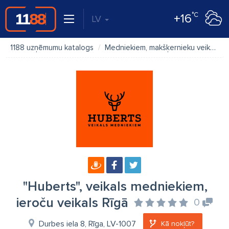
°C
+16
LV
1188 uzņēmumu katalogs
Medniekiem, makšķernieku veikals
"Huberts", veikals medniekiem,
ieroču veikals Rīgā
0
Durbes iela 8, Rīga, LV-1007
Kā nokļūt?