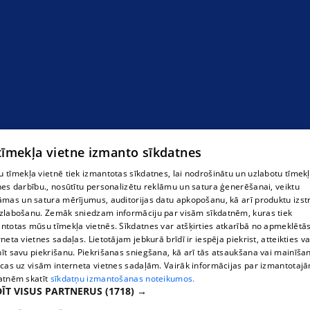
mednieku veikals
 tīmekļa vietne izmanto sīkdatnes
 tīmekļa vietnē tiek izmantotas sīkdatnes, lai nodrošinātu un uzlabotu tīmek
nes darbību., nosūtītu personalizētu reklāmu un satura ģenerēšanai, veiktu
āmas un satura mērījumus, auditorijas datu apkopošanu, kā arī produktu izst
zlabošanu. Zemāk sniedzam informāciju par visām sīkdatnēm, kuras tiek
ntotas mūsu tīmekļa vietnēs. Sīkdatnes var atšķirties atkarībā no apmeklētā
rneta vietnes sadaļas. Lietotājam jebkurā brīdī ir iespēja piekrist, atteikties va
īt savu piekrišanu. Piekrišanas sniegšana, kā arī tās atsaukšana vai mainīša
ecas uz visām interneta vietnes sadaļām. Vairāk informācijas par izmantotaj
atnēm skatīt
sīkdatņu izmantošanas noteikumos.
ĪT VISUS PARTNERUS
(1718) →