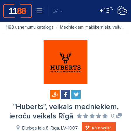
°C
+13
LV
1188 uzņēmumu katalogs
Medniekiem, makšķernieku veikals
"Huberts", veikals medniekiem,
ieroču veikals Rīgā
0
Durbes iela 8, Rīga, LV-1007
Kā nokļūt?