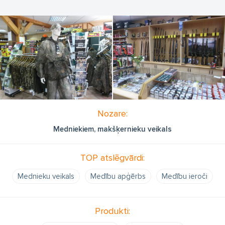
Nozare:
Medniekiem, makšķernieku veikals
TOP atslēgvārdi:
Mednieku veikals
Medību apģērbs
Medību ieroči
Produkti: