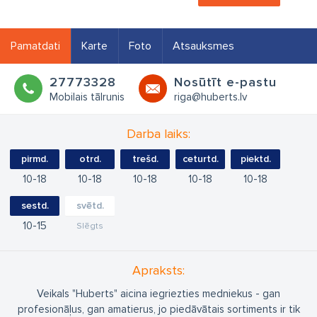
Pamatdati
Karte
Foto
Atsauksmes
27773328
Nosūtīt e-pastu
Mobilais tālrunis
riga@huberts.lv
Darba laiks:
pirmd.
otrd.
trešd.
ceturtd.
piektd.
10
18
10
18
10
18
10
18
10
18
sestd.
svētd.
10
15
Slēgts
Apraksts:
Veikals "Huberts" aicina iegriezties medniekus - gan
profesionāļus, gan amatierus, jo piedāvātais sortiments ir tik