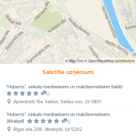
SEELAND
HUBERTUS
PINEWOOD
mednieku piederumi Rīgā
© MapTiler
© OpenStreetMap contributors
Saistītie uzņēmumi
"Huberts", veikals medniekiem un makšķerniekiem Saldū
0
Apvedceļš 15a, Saldus, Saldus nov., LV-3801
"Huberts", veikals medniekiem un makšķerniekiem
Jēkabpilī
0
Rīgas iela 208, Jēkabpils, LV-5202