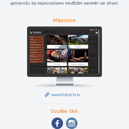
aptverošs, ka nepieciešamo medībām vienmēr var atrast.
Mājaslapa:
www.huberts.lv
www.huberts.lv
Sociālie tīkli: