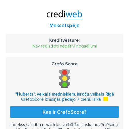
Maksātspēja
Kredītvēsture:
Nav reģistrēti negatīvi negadījumi
Crefo Score
"Huberts", veikals medniekiem, ieroču veikals Rīgā
CrefoScore izmaiņas pēdējo 7 dienu laikā
Kas ir CrefoScore?
Indekss saistību neizpildes varbūtības riska novērtēšanai