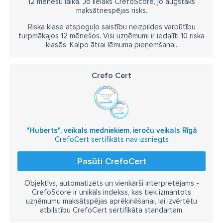
12 mēnešu laikā. Jo lielāks CrefoScore, jo augstāks
maksātnespējas risks.
Riska klase atspoguļo saistību neizpildes varbūtību
turpmākajos 12 mēnešos. Visi uzņēmumi ir iedalīti 10 riska
klasēs. Kalpo ātrai lēmuma pieņemšanai.
Crefo Cert
"Huberts", veikals medniekiem, ieroču veikals Rīgā
CrefoCert sertifikāts nav izsniegts
Pasūti CrefoCert
Objektīvs, automatizēts un vienkārši interpretējams -
CrefoScore ir unikāls indekss, kas tiek izmantots
uzņēmumu maksātspējas aprēķināšanai, lai izvērtētu
atbilstību CrefoCert sertifikāta standartam.