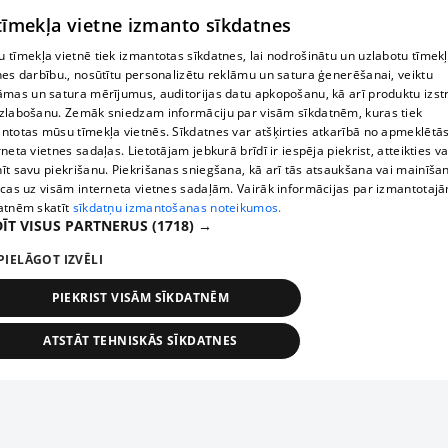
 tīmekļa vietne izmanto sīkdatnes
 tīmekļa vietnē tiek izmantotas sīkdatnes, lai nodrošinātu un uzlabotu tīmek
nes darbību., nosūtītu personalizētu reklāmu un satura ģenerēšanai, veiktu
āmas un satura mērījumus, auditorijas datu apkopošanu, kā arī produktu izst
zlabošanu. Zemāk sniedzam informāciju par visām sīkdatnēm, kuras tiek
ntotas mūsu tīmekļa vietnēs. Sīkdatnes var atšķirties atkarībā no apmeklētā
rneta vietnes sadaļas. Lietotājam jebkurā brīdī ir iespēja piekrist, atteikties va
īt savu piekrišanu. Piekrišanas sniegšana, kā arī tās atsaukšana vai mainīša
ecas uz visām interneta vietnes sadaļām. Vairāk informācijas par izmantotaj
atnēm skatīt
sīkdatņu izmantošanas noteikumos.
ĪT VISUS PARTNERUS
(1718) →
PIELĀGOT IZVĒLI
PIEKRIST VISĀM SĪKDATNĒM
ATSTĀT TEHNISKĀS SĪKDATNES
TEHNISKĀS/OBLIGĀTĀS
STATISTIKAS
MĒRĶĒŠANA
FUNKCIONĀLĀS
NEKLASIFICĒTĀS