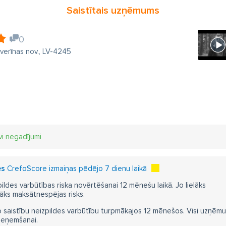
Saistītais uzņēmums
0
everīnas nov., LV-4245
vi negadījumi
es
CrefoScore izmaiņas pēdējo 7 dienu laikā
pildes varbūtības riska novērtēšanai 12 mēnešu laikā. Jo lielāks
āks maksātnespējas risks.
 saistību neizpildes varbūtību turpmākajos 12 mēnešos. Visi uzņēmumi i
ieņemšanai.