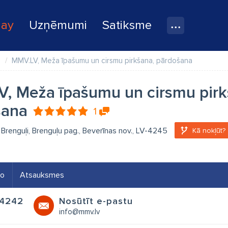
lay
Uzņēmumi
Satiksme
e
MMV.LV, Meža īpašumu un cirsmu pirkšana, pārdošana
, Meža īpašumu un cirsmu pirk
šana
1
, Brenguļi, Brenguļu pag., Beverīnas nov., LV-4245
Kā nokļūt?
eo
Atsauksmes
4242
Nosūtīt e-pastu
s
info@mmv.lv