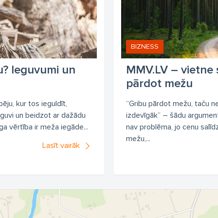
BIZNESS
u? Ieguvumi un
MMV.LV – vietne s
pārdot mežu
spēju, kur tos ieguldīt,
“Gribu pārdot mežu, taču nez
pguvi un beidzot ar dažādu
izdevīgāk” – šādu argumentu 
a vērtība ir meža iegāde...
nav problēma, jo cenu salī
mežu,...
Lasīt vairāk