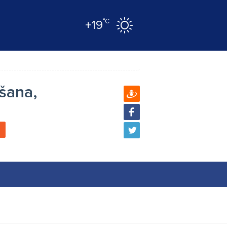
°C
+19
šana,