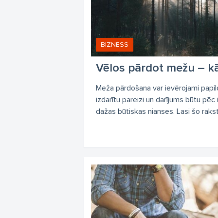
pē
pē
me
BIZNESS
zā
Vēlos pārdot mežu – kā
ci
Meža pārdošana var ievērojami papildi
pē
izdarītu pareizi un darījums būtu pēc 
dažas būtiskas nianses. Lasi šo rakstu