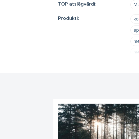
TOP atslēgvārdi:
Me
Produkti:
ko
ap
me
me
me
ci
ko
ap
ap
ie
me