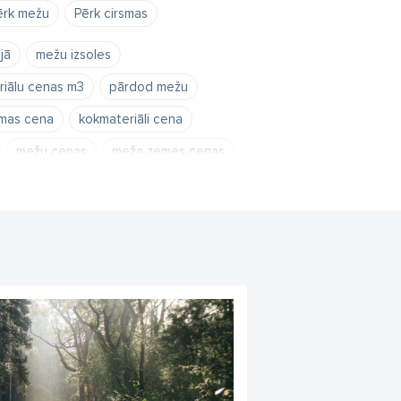
ērk mežu
Pērk cirsmas
jā
mežu izsoles
riālu cenas m3
pārdod mežu
smas cena
kokmateriāli cena
mežu cenas
meža zemes cenas
žu
pirkt mežu
ēšana
meža izsole
e izsoles
ana
cirsmas pārdošana
ža cena par hektāru
s uzņēmumi latvijā
cirsmas cenas
e - izsole
pārdod mežu
u 2022
meža pirkšana