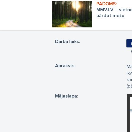
MMV.LV – vietne
pārdot mežu
Darba laiks:
Apraksts:
Ma
ik
sn
(p
Mājaslapa: