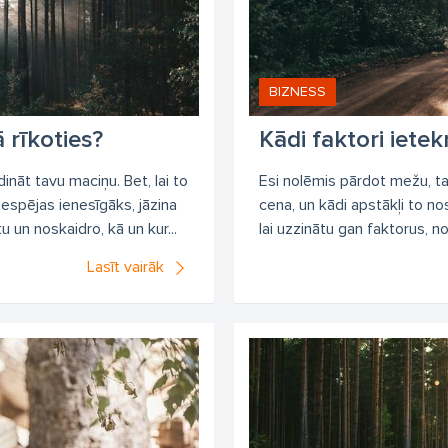
rk cirsmas
pērk mežu
pērk cirsmas uz celma
iepērk mežu
rk meža īpašumus
pērk meža īpašumus
pārdot mežu par lab
žizstrāde kurzemē
apaļkoku tirdzniecība
kokmateriālu cena
BIZNESS
ģmateriāli cenas
cik maksā meža dastošana
pērk cirsmu
 rīkoties?
Kādi faktori iet
rsmas pirkuma līguma paraugs
mežu pārdevēji
meža īpašumu 
nāt tavu maciņu. Bet, lai to
Esi nolēmis pārdot mežu, ta
rk kokus
iespējas ienesīgāks, jāzina
cena, un kādi apstākļi to nos
 un noskaidro, kā un kur...
lai uzzinātu gan faktorus, no
Lasīt vairāk