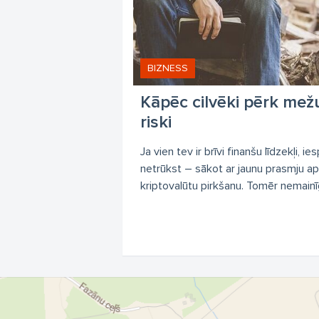
BIZNESS
Kāpēc cilvēki pērk mež
riski
Ja vien tev ir brīvi finanšu līdzekļi, ie
netrūkst – sākot ar jaunu prasmju a
kriptovalūtu pirkšanu. Tomēr nemainīg