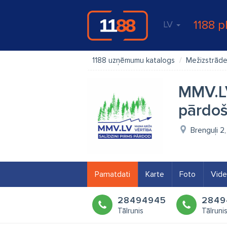
1188 p
LV
1188 uzņēmumu katalogs
Mežizstrād
MMV.LV
pārdo
Brenguļi 2
Pamatdati
Karte
Foto
Vid
28494945
2849
Tālrunis
Tālruni