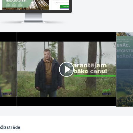
žizstrāde