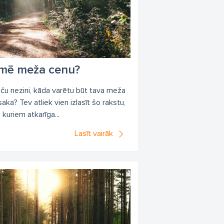
s
pērk meža īpašumus
āko cenu
koku zāģēšana cenas
cirsmu pirkšana
perk cirsmas
ekmē meža cenu?
pirkšana
cirsmas pirkuma līgums
ču nezini, kāda varētu būt tava meža
aka? Tev atliek vien izlasīt šo rakstu,
 kuriem atkarīga...
Lasīt vairāk