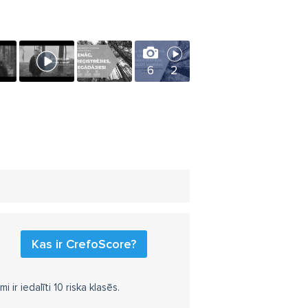
6
2
Kas ir CrefoScore?
r iedalīti 10 riska klasēs.