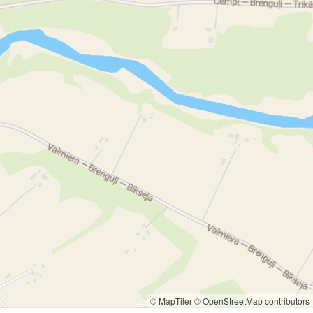
© MapTiler
© OpenStreetMap contributors