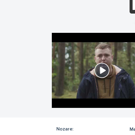
Nozare:
Me