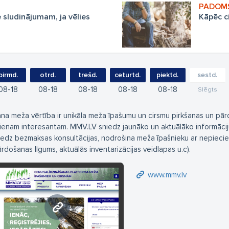
 sludinājumam, ja vēlies
Kāpēc ci
pirmd.
otrd.
trešd.
ceturtd.
piektd.
sestd.
08
18
08
18
08
18
08
18
08
18
Slēgts
na meža vērtība ir unikāla meža īpašumu un cirsmu pirkšanas un pār
vienam interesantam. MMV.LV sniedz jaunāko un aktuālāko informāci
iedz bezmaksas konsultācijas, nodrošina meža īpašnieku ar nepie
ārdošanas līgums, aktuālās inventarizācijas veidlapas u.c).
www.mmv.lv
www.mmv.lv