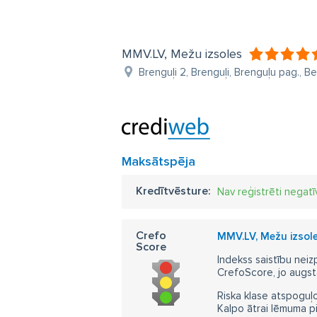
MMV.LV, Mežu izsoles
Brenguļi 2, Brenguļi, Brenguļu pag., B
Maksātspēja
Kredītvēsture:
Nav reģistrēti negatī
Crefo
MMV.LV, Mežu izsol
Score
Indekss saistību neiz
CrefoScore, jo augst
Riska klase atspoguļo
Kalpo ātrai lēmuma p