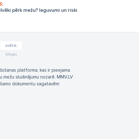
lvēki pērk mežu? Ieguvumi un riski
svētd.
Slēgts
došanas platforma, kas ir pieejama
ju mežu sludinājumu nozarē. MMV.LV
ciešamo dokumentu sagatavēm