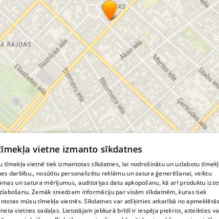
© MapTiler
© OpenStreetMap contributors
 tīmekļa vietne izmanto sīkdatnes
 tīmekļa vietnē tiek izmantotas sīkdatnes, lai nodrošinātu un uzlabotu tīmek
nes darbību., nosūtītu personalizētu reklāmu un satura ģenerēšanai, veiktu
āmas un satura mērījumus, auditorijas datu apkopošanu, kā arī produktu izst
zlabošanu. Zemāk sniedzam informāciju par visām sīkdatnēm, kuras tiek
ntotas mūsu tīmekļa vietnēs. Sīkdatnes var atšķirties atkarībā no apmeklētā
rneta vietnes sadaļas. Lietotājam jebkurā brīdī ir iespēja piekrist, atteikties va