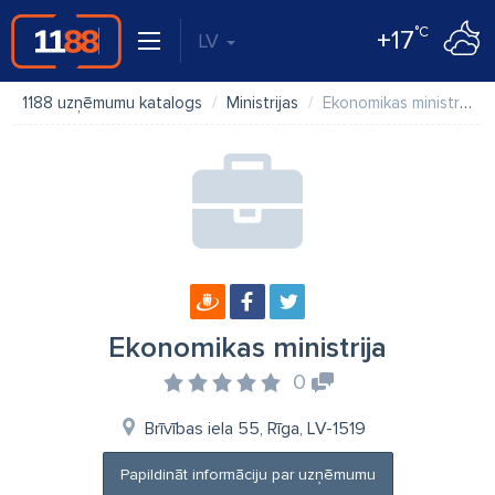
°C
+17
LV
1188 uzņēmumu katalogs
Ministrijas
Ekonomikas ministrija
Ekonomikas ministrija
0
Brīvības iela 55, Rīga, LV-1519
Papildināt informāciju par uzņēmumu