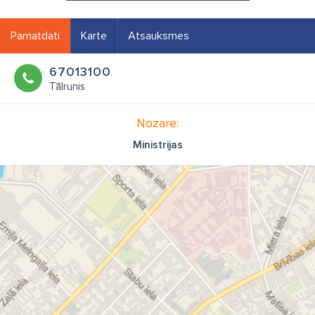
Pamatdati
Karte
Atsauksmes
67013100
Tālrunis
Nozare:
Ministrijas