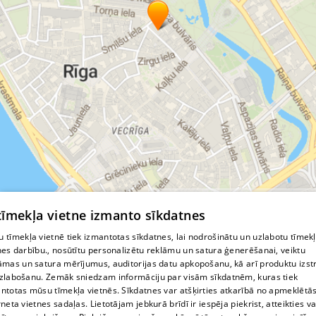
© MapTiler
© OpenStreetMap contributors
 tīmekļa vietne izmanto sīkdatnes
 tīmekļa vietnē tiek izmantotas sīkdatnes, lai nodrošinātu un uzlabotu tīmek
nes darbību., nosūtītu personalizētu reklāmu un satura ģenerēšanai, veiktu
āmas un satura mērījumus, auditorijas datu apkopošanu, kā arī produktu izst
zlabošanu. Zemāk sniedzam informāciju par visām sīkdatnēm, kuras tiek
ntotas mūsu tīmekļa vietnēs. Sīkdatnes var atšķirties atkarībā no apmeklētā
rneta vietnes sadaļas. Lietotājam jebkurā brīdī ir iespēja piekrist, atteikties va