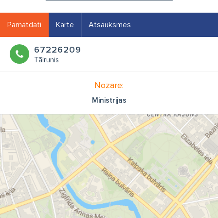
Pamatdati
Karte
Atsauksmes
67226209
Tālrunis
Nozare:
Ministrijas