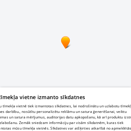
 tīmekļa vietne izmanto sīkdatnes
 tīmekļa vietnē tiek izmantotas sīkdatnes, lai nodrošinātu un uzlabotu tīmek
nes darbību., nosūtītu personalizētu reklāmu un satura ģenerēšanai, veiktu
āmas un satura mērījumus, auditorijas datu apkopošanu, kā arī produktu izst
zlabošanu. Zemāk sniedzam informāciju par visām sīkdatnēm, kuras tiek
ntotas mūsu tīmekļa vietnēs. Sīkdatnes var atšķirties atkarībā no apmeklētā