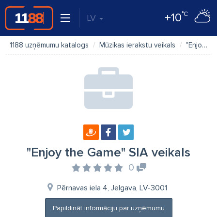
°C
+10
LV
1188 uzņēmumu katalogs
Mūzikas ierakstu veikals
"Enjoy the Game" SIA veikals
"Enjoy the Game" SIA veikals
0
Pērnavas iela 4, Jelgava, LV-3001
Papildināt informāciju par uzņēmumu