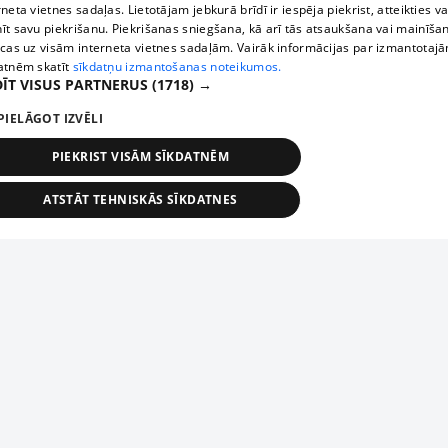
rneta vietnes sadaļas. Lietotājam jebkurā brīdī ir iespēja piekrist, atteikties va
īt savu piekrišanu. Piekrišanas sniegšana, kā arī tās atsaukšana vai mainīša
ecas uz visām interneta vietnes sadaļām. Vairāk informācijas par izmantotaj
atnēm skatīt
sīkdatņu izmantošanas noteikumos.
ĪT VISUS PARTNERUS
(1718) →
PIELĀGOT IZVĒLI
PIEKRIST VISĀM SĪKDATNĒM
ATSTĀT TEHNISKĀS SĪKDATNES
TEHNISKĀS/OBLIGĀTĀS
STATISTIKAS
MĒRĶĒŠANA
FUNKCIONĀLĀS
NEKLASIFICĒTĀS
ehniskās/obligātās
Statistikas
Mērķēšana
Funkcionālās
Neklasificēt
niskās/obligātās sīkdatnes nepieciešamas, lai lietotājs varētu brīvi apmeklēt un pārlūk
Piesaki savu uzņēmumu
ekļa vietni un izmantot tās piedāvātās iespējas. Bez šīm sīkdatnēm tīmekļa vietne neva
nvērtīgi darboties un sniegt lietotājam nepieciešamo informāciju.