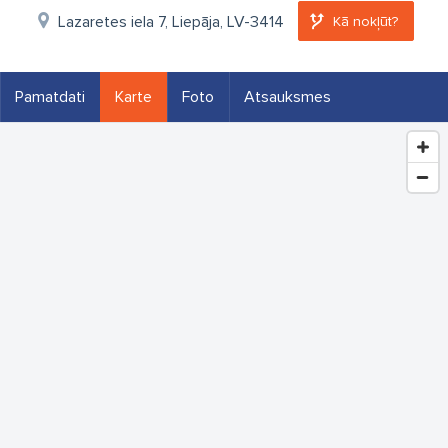
Lazaretes iela 7, Liepāja, LV-3414
Kā nokļūt?
Pamatdati
Karte
Foto
Atsauksmes