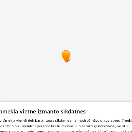
 tīmekļa vietne izmanto sīkdatnes
 tīmekļa vietnē tiek izmantotas sīkdatnes, lai nodrošinātu un uzlabotu tīmek
nes darbību., nosūtītu personalizētu reklāmu un satura ģenerēšanai, veiktu
āmas un satura mērījumus, auditorijas datu apkopošanu, kā arī produktu izst