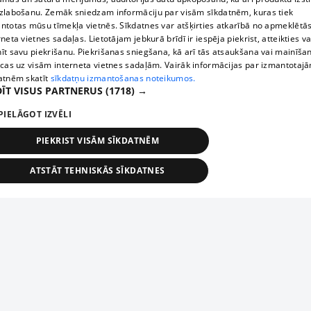
zlabošanu. Zemāk sniedzam informāciju par visām sīkdatnēm, kuras tiek
ntotas mūsu tīmekļa vietnēs. Sīkdatnes var atšķirties atkarībā no apmeklētā
rneta vietnes sadaļas. Lietotājam jebkurā brīdī ir iespēja piekrist, atteikties va
īt savu piekrišanu. Piekrišanas sniegšana, kā arī tās atsaukšana vai mainīša
ecas uz visām interneta vietnes sadaļām. Vairāk informācijas par izmantotaj
atnēm skatīt
sīkdatņu izmantošanas noteikumos.
ĪT VISUS PARTNERUS
(1718) →
PIELĀGOT IZVĒLI
PIEKRIST VISĀM SĪKDATNĒM
ATSTĀT TEHNISKĀS SĪKDATNES
TEHNISKĀS/OBLIGĀTĀS
STATISTIKAS
MĒRĶĒŠANA
FUNKCIONĀLĀS
NEKLASIFICĒTĀS
ehniskās/obligātās
Statistikas
Mērķēšana
Funkcionālās
Neklasificēt